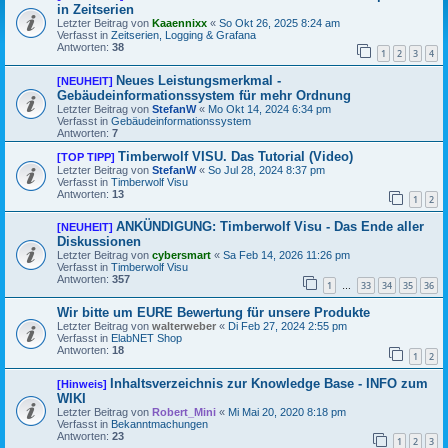
in Zeitserien
Letzter Beitrag von
Kaaennixx
«
So Okt 26, 2025 8:24 am
Verfasst in
Zeitserien, Logging & Grafana
Antworten:
38
1
2
3
4
Neues Leistungsmerkmal -
[NEUHEIT]
Gebäudeinformationssystem für mehr Ordnung
Letzter Beitrag von
StefanW
«
Mo Okt 14, 2024 6:34 pm
Verfasst in
Gebäudeinformationssystem
Antworten:
7
Timberwolf VISU. Das Tutorial (Video)
[TOP TIPP]
Letzter Beitrag von
StefanW
«
So Jul 28, 2024 8:37 pm
Verfasst in
Timberwolf Visu
Antworten:
13
1
2
ANKÜNDIGUNG: Timberwolf Visu - Das Ende aller
[NEUHEIT]
Diskussionen
Letzter Beitrag von
cybersmart
«
Sa Feb 14, 2026 11:26 pm
Verfasst in
Timberwolf Visu
Antworten:
357
1
33
34
35
36
…
Wir bitte um EURE Bewertung für unsere Produkte
Letzter Beitrag von
walterweber
«
Di Feb 27, 2024 2:55 pm
Verfasst in
ElabNET Shop
Antworten:
18
1
2
Inhaltsverzeichnis zur Knowledge Base - INFO zum
[Hinweis]
WIKI
Letzter Beitrag von
Robert_Mini
«
Mi Mai 20, 2020 8:18 pm
Verfasst in
Bekanntmachungen
Antworten:
23
1
2
3