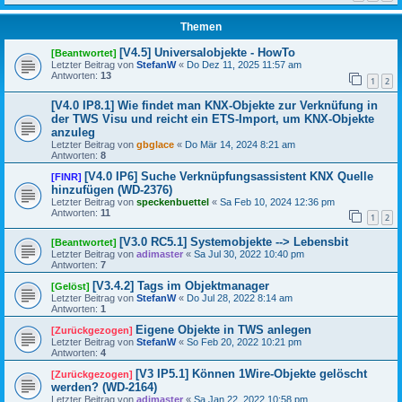
Themen
[V4.5] Universalobjekte - HowTo
[Beantwortet]
Letzter Beitrag von
StefanW
«
Do Dez 11, 2025 11:57 am
Antworten:
13
1
2
[V4.0 IP8.1] Wie findet man KNX-Objekte zur Verknüfung in
der TWS Visu und reicht ein ETS-Import, um KNX-Objekte
anzuleg
Letzter Beitrag von
gbglace
«
Do Mär 14, 2024 8:21 am
Antworten:
8
[V4.0 IP6] Suche Verknüpfungsassistent KNX Quelle
[FINR]
hinzufügen (WD-2376)
Letzter Beitrag von
speckenbuettel
«
Sa Feb 10, 2024 12:36 pm
Antworten:
11
1
2
[V3.0 RC5.1] Systemobjekte --> Lebensbit
[Beantwortet]
Letzter Beitrag von
adimaster
«
Sa Jul 30, 2022 10:40 pm
Antworten:
7
[V3.4.2] Tags im Objektmanager
[Gelöst]
Letzter Beitrag von
StefanW
«
Do Jul 28, 2022 8:14 am
Antworten:
1
Eigene Objekte in TWS anlegen
[Zurückgezogen]
Letzter Beitrag von
StefanW
«
So Feb 20, 2022 10:21 pm
Antworten:
4
[V3 IP5.1] Können 1Wire-Objekte gelöscht
[Zurückgezogen]
werden? (WD-2164)
Letzter Beitrag von
adimaster
«
Sa Jan 22, 2022 10:58 pm