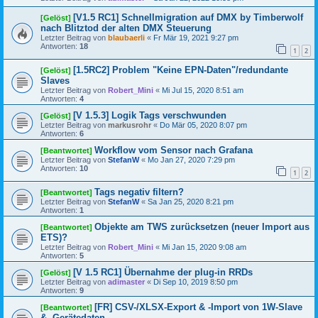
[V1.5 RC1] Schnellmigration auf DMX by Timberwolf
[Gelöst]
nach Blitztod der alten DMX Steuerung
Letzter Beitrag von
blaubaerli
«
Fr Mär 19, 2021 9:27 pm
Antworten:
18
1
2
[1.5RC2] Problem "Keine EPN-Daten"/redundante
[Gelöst]
Slaves
Letzter Beitrag von
Robert_Mini
«
Mi Jul 15, 2020 8:51 am
Antworten:
4
[V 1.5.3] Logik Tags verschwunden
[Gelöst]
Letzter Beitrag von
markusrohr
«
Do Mär 05, 2020 8:07 pm
Antworten:
6
Workflow vom Sensor nach Grafana
[Beantwortet]
Letzter Beitrag von
StefanW
«
Mo Jan 27, 2020 7:29 pm
Antworten:
10
1
2
Tags negativ filtern?
[Beantwortet]
Letzter Beitrag von
StefanW
«
Sa Jan 25, 2020 8:21 pm
Antworten:
1
Objekte am TWS zurücksetzen (neuer Import aus
[Beantwortet]
ETS)?
Letzter Beitrag von
Robert_Mini
«
Mi Jan 15, 2020 9:08 am
Antworten:
5
[V 1.5 RC1] Übernahme der plug-in RRDs
[Gelöst]
Letzter Beitrag von
adimaster
«
Di Sep 10, 2019 8:50 pm
Antworten:
9
[FR] CSV-/XLSX-Export & -Import von 1W-Slave
[Beantwortet]
& -Gerätedaten