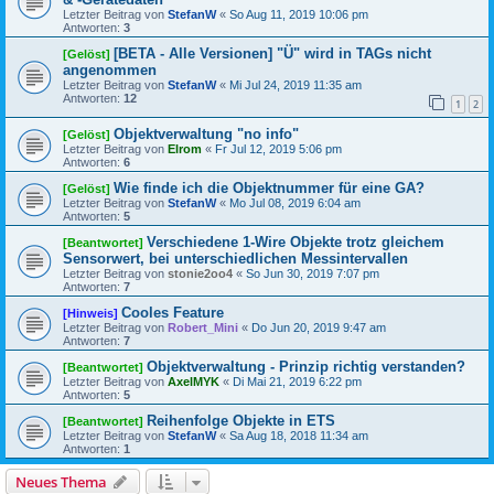
Letzter Beitrag von
StefanW
«
So Aug 11, 2019 10:06 pm
Antworten:
3
[BETA - Alle Versionen] "Ü" wird in TAGs nicht
[Gelöst]
angenommen
Letzter Beitrag von
StefanW
«
Mi Jul 24, 2019 11:35 am
Antworten:
12
1
2
Objektverwaltung "no info"
[Gelöst]
Letzter Beitrag von
Elrom
«
Fr Jul 12, 2019 5:06 pm
Antworten:
6
Wie finde ich die Objektnummer für eine GA?
[Gelöst]
Letzter Beitrag von
StefanW
«
Mo Jul 08, 2019 6:04 am
Antworten:
5
Verschiedene 1-Wire Objekte trotz gleichem
[Beantwortet]
Sensorwert, bei unterschiedlichen Messintervallen
Letzter Beitrag von
stonie2oo4
«
So Jun 30, 2019 7:07 pm
Antworten:
7
Cooles Feature
[Hinweis]
Letzter Beitrag von
Robert_Mini
«
Do Jun 20, 2019 9:47 am
Antworten:
7
Objektverwaltung - Prinzip richtig verstanden?
[Beantwortet]
Letzter Beitrag von
AxelMYK
«
Di Mai 21, 2019 6:22 pm
Antworten:
5
Reihenfolge Objekte in ETS
[Beantwortet]
Letzter Beitrag von
StefanW
«
Sa Aug 18, 2018 11:34 am
Antworten:
1
Neues Thema