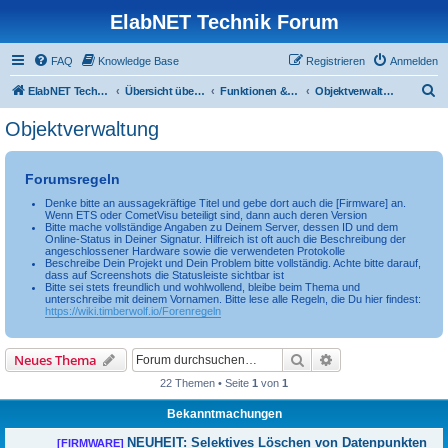
ElabNET Technik Forum
FAQ
Knowledge Base
Registrieren
Anmelden
S
ElabNET Technik Forum
Übersicht über forum.timberwolf.io
Funktionen & Leistungsmerkmale
Objektverwaltung
u
Objektverwaltung
c
h
Forumsregeln
e
Denke bitte an aussagekräftige Titel und gebe dort auch die [Firmware] an.
Wenn ETS oder CometVisu beteiligt sind, dann auch deren Version
Bitte mache vollständige Angaben zu Deinem Server, dessen ID und dem
Online-Status in Deiner Signatur. Hilfreich ist oft auch die Beschreibung der
angeschlossener Hardware sowie die verwendeten Protokolle
Beschreibe Dein Projekt und Dein Problem bitte vollständig. Achte bitte darauf,
dass auf Screenshots die Statusleiste sichtbar ist
Bitte sei stets freundlich und wohlwollend, bleibe beim Thema und
unterschreibe mit deinem Vornamen. Bitte lese alle Regeln, die Du hier findest:
https://wiki.timberwolf.io/Forenregeln
Suche
Erweiterte Suche
Neues Thema
22 Themen • Seite
1
von
1
Bekanntmachungen
NEUHEIT: Selektives Löschen von Datenpunkten
[FIRMWARE]