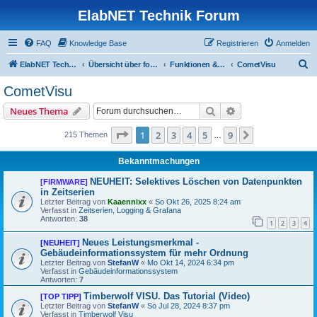
ElabNET Technik Forum
FAQ
Knowledge Base
Registrieren
Anmelden
S
ElabNET Technik Forum
Übersicht über forum.timberwolf.io
Funktionen & Leistungsmerkmale
CometVisu
u
CometVisu
c
Suche
Erweiterte Suche
Neues Thema
h
e
Seite
1
von
9
1
2
3
4
5
9
Nächste
215 Themen
…
Bekanntmachungen
NEUHEIT: Selektives Löschen von Datenpunkten
[FIRMWARE]
in Zeitserien
Letzter Beitrag von
Kaaennixx
«
So Okt 26, 2025 8:24 am
Verfasst in
Zeitserien, Logging & Grafana
Antworten:
38
1
2
3
4
Neues Leistungsmerkmal -
[NEUHEIT]
Gebäudeinformationssystem für mehr Ordnung
Letzter Beitrag von
StefanW
«
Mo Okt 14, 2024 6:34 pm
Verfasst in
Gebäudeinformationssystem
Antworten:
7
Timberwolf VISU. Das Tutorial (Video)
[TOP TIPP]
Letzter Beitrag von
StefanW
«
So Jul 28, 2024 8:37 pm
Verfasst in
Timberwolf Visu