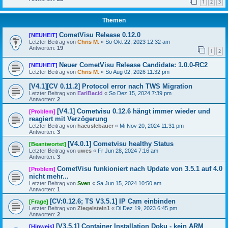
1
2
3
Themen
CometVisu Release 0.12.0
[NEUHEIT]
Letzter Beitrag von
Chris M.
«
So Okt 22, 2023 12:32 am
Antworten:
19
1
2
Neuer CometVisu Release Candidate: 1.0.0-RC2
[NEUHEIT]
Letzter Beitrag von
Chris M.
«
So Aug 02, 2026 11:32 pm
[V4.1][CV 0.11.2] Protocol error nach TWS Migration
Letzter Beitrag von
EarlBacid
«
So Dez 15, 2024 7:39 pm
Antworten:
2
[V4.1] Cometvisu 0.12.6 hängt immer wieder und
[Problem]
reagiert mit Verzögerung
Letzter Beitrag von
haeuslebauer
«
Mi Nov 20, 2024 11:31 pm
Antworten:
3
[V4.0.1] Cometvisu healthy Status
[Beantwortet]
Letzter Beitrag von
uwes
«
Fr Jun 28, 2024 7:16 am
Antworten:
3
CometVisu funkioniert nach Update von 3.5.1 auf 4.0
[Problem]
nicht mehr...
Letzter Beitrag von
Sven
«
Sa Jun 15, 2024 10:50 am
Antworten:
1
[CV:0.12.6; TS V3.5.1] IP Cam einbinden
[Frage]
Letzter Beitrag von
Ziegelstein1
«
Di Dez 19, 2023 6:45 pm
Antworten:
2
[V3.5.1] Container Installation Doku - kein ARM
[Hinweis]