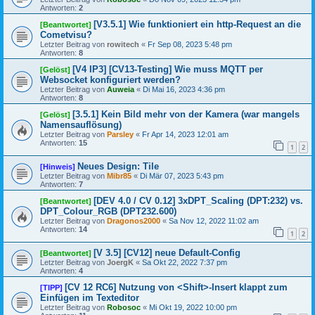
Antworten:
2
[V3.5.1] Wie funktioniert ein http-Request an die
[Beantwortet]
Cometvisu?
Letzter Beitrag von
rowitech
«
Fr Sep 08, 2023 5:48 pm
Antworten:
8
[V4 IP3] [CV13-Testing] Wie muss MQTT per
[Gelöst]
Websocket konfiguriert werden?
Letzter Beitrag von
Auweia
«
Di Mai 16, 2023 4:36 pm
Antworten:
8
[3.5.1] Kein Bild mehr von der Kamera (war mangels
[Gelöst]
Namensauflösung)
Letzter Beitrag von
Parsley
«
Fr Apr 14, 2023 12:01 am
Antworten:
15
1
2
Neues Design: Tile
[Hinweis]
Letzter Beitrag von
Mibr85
«
Di Mär 07, 2023 5:43 pm
Antworten:
7
[DEV 4.0 / CV 0.12] 3xDPT_Scaling (DPT:232) vs.
[Beantwortet]
DPT_Colour_RGB (DPT232.600)
Letzter Beitrag von
Dragonos2000
«
Sa Nov 12, 2022 11:02 am
Antworten:
14
1
2
[V 3.5] [CV12] neue Default-Config
[Beantwortet]
Letzter Beitrag von
JoergK
«
Sa Okt 22, 2022 7:37 pm
Antworten:
4
[CV 12 RC6] Nutzung von <Shift>-Insert klappt zum
[TIPP]
Einfügen im Texteditor
Letzter Beitrag von
Robosoc
«
Mi Okt 19, 2022 10:00 pm