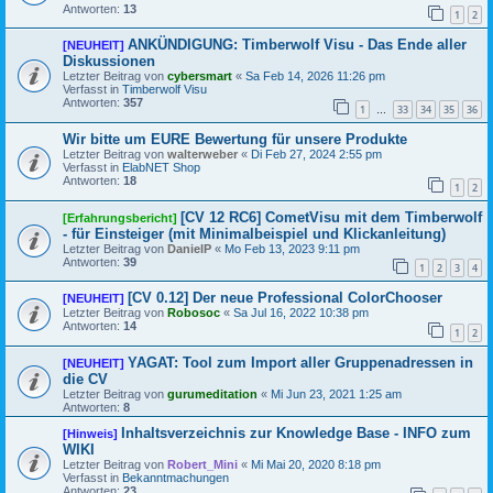
Antworten:
13
1
2
ANKÜNDIGUNG: Timberwolf Visu - Das Ende aller
[NEUHEIT]
Diskussionen
Letzter Beitrag von
cybersmart
«
Sa Feb 14, 2026 11:26 pm
Verfasst in
Timberwolf Visu
Antworten:
357
1
33
34
35
36
…
Wir bitte um EURE Bewertung für unsere Produkte
Letzter Beitrag von
walterweber
«
Di Feb 27, 2024 2:55 pm
Verfasst in
ElabNET Shop
Antworten:
18
1
2
[CV 12 RC6] CometVisu mit dem Timberwolf
[Erfahrungsbericht]
- für Einsteiger (mit Minimalbeispiel und Klickanleitung)
Letzter Beitrag von
DanielP
«
Mo Feb 13, 2023 9:11 pm
Antworten:
39
1
2
3
4
[CV 0.12] Der neue Professional ColorChooser
[NEUHEIT]
Letzter Beitrag von
Robosoc
«
Sa Jul 16, 2022 10:38 pm
Antworten:
14
1
2
YAGAT: Tool zum Import aller Gruppenadressen in
[NEUHEIT]
die CV
Letzter Beitrag von
gurumeditation
«
Mi Jun 23, 2021 1:25 am
Antworten:
8
Inhaltsverzeichnis zur Knowledge Base - INFO zum
[Hinweis]
WIKI
Letzter Beitrag von
Robert_Mini
«
Mi Mai 20, 2020 8:18 pm
Verfasst in
Bekanntmachungen
Antworten:
23