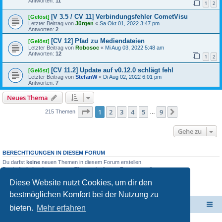
Antworten:
11
1
2
[V 3.5 / CV 11] Verbindungsfehler CometVisu
[Gelöst]
Letzter Beitrag von
Jürgen
«
Sa Okt 01, 2022 3:47 pm
Antworten:
2
[CV 12] Pfad zu Mediendateien
[Gelöst]
Letzter Beitrag von
Robosoc
«
Mi Aug 03, 2022 5:48 am
Antworten:
12
1
2
[CV 11.2] Update auf v0.12.0 schlägt fehl
[Gelöst]
Letzter Beitrag von
StefanW
«
Di Aug 02, 2022 6:01 pm
Antworten:
7
Neues Thema
Seite
1
von
9
1
2
3
4
5
9
Nächste
215 Themen
…
Gehe zu
BERECHTIGUNGEN IN DIESEM FORUM
Du darfst
keine
neuen Themen in diesem Forum erstellen.
Du darfst
keine
Antworten zu Themen in diesem Forum erstellen.
Du darfst deine Beiträge in diesem Forum
nicht
ändern.
Diese Website nutzt Cookies, um dir den
Du darfst deine Beiträge in diesem Forum
nicht
löschen.
Du darfst
keine
Dateianhänge in diesem Forum erstellen.
bestmöglichen Komfort bei der Nutzung zu
ElabNET Technik Forum
Übersicht über forum.timberwolf.io
bieten.
Mehr erfahren
Unsere Produkte im Online-Shop kaufen