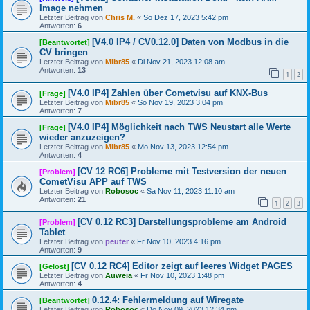
Image nehmen
Letzter Beitrag von
Chris M.
«
So Dez 17, 2023 5:42 pm
Antworten:
6
[V4.0 IP4 / CV0.12.0] Daten von Modbus in die
[Beantwortet]
CV bringen
Letzter Beitrag von
Mibr85
«
Di Nov 21, 2023 12:08 am
Antworten:
13
1
2
[V4.0 IP4] Zahlen über Cometvisu auf KNX-Bus
[Frage]
Letzter Beitrag von
Mibr85
«
So Nov 19, 2023 3:04 pm
Antworten:
7
[V4.0 IP4] Möglichkeit nach TWS Neustart alle Werte
[Frage]
wieder anzuzeigen?
Letzter Beitrag von
Mibr85
«
Mo Nov 13, 2023 12:54 pm
Antworten:
4
[CV 12 RC6] Probleme mit Testversion der neuen
[Problem]
CometVisu APP auf TWS
Letzter Beitrag von
Robosoc
«
Sa Nov 11, 2023 11:10 am
Antworten:
21
1
2
3
[CV 0.12 RC3] Darstellungsprobleme am Android
[Problem]
Tablet
Letzter Beitrag von
peuter
«
Fr Nov 10, 2023 4:16 pm
Antworten:
9
[CV 0.12 RC4] Editor zeigt auf leeres Widget PAGES
[Gelöst]
Letzter Beitrag von
Auweia
«
Fr Nov 10, 2023 1:48 pm
Antworten:
4
0.12.4: Fehlermeldung auf Wiregate
[Beantwortet]
Letzter Beitrag von
Robosoc
«
Do Nov 09, 2023 12:34 pm