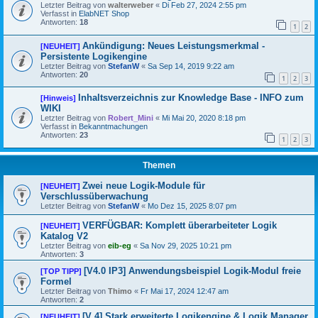
Letzter Beitrag von
walterweber
«
Di Feb 27, 2024 2:55 pm
Verfasst in
ElabNET Shop
Antworten:
18
1
2
Ankündigung: Neues Leistungsmerkmal -
[NEUHEIT]
Persistente Logikengine
Letzter Beitrag von
StefanW
«
Sa Sep 14, 2019 9:22 am
Antworten:
20
1
2
3
Inhaltsverzeichnis zur Knowledge Base - INFO zum
[Hinweis]
WIKI
Letzter Beitrag von
Robert_Mini
«
Mi Mai 20, 2020 8:18 pm
Verfasst in
Bekanntmachungen
Antworten:
23
1
2
3
Themen
Zwei neue Logik-Module für
[NEUHEIT]
Verschlussüberwachung
Letzter Beitrag von
StefanW
«
Mo Dez 15, 2025 8:07 pm
VERFÜGBAR: Komplett überarbeiteter Logik
[NEUHEIT]
Katalog V2
Letzter Beitrag von
eib-eg
«
Sa Nov 29, 2025 10:21 pm
Antworten:
3
[V4.0 IP3] Anwendungsbeispiel Logik-Modul freie
[TOP TIPP]
Formel
Letzter Beitrag von
Thimo
«
Fr Mai 17, 2024 12:47 am
Antworten:
2
[V 4] Stark erweiterte Logikengine & Logik Manager
[NEUHEIT]