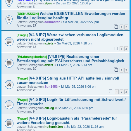
Letzter Beitrag von
ztjuu
«
Do Jan 26, 2023 12:06 pm
Antworten:
5
Welche ESSENTIELLEN Erweiterungen werden
[DISKUSSION]
für die Logikengine benötigt
Letzter Beitrag von
adimaster
«
So Mär 20, 2022 9:27 pm
Antworten:
17
1
2
[V4.8 IP7] Werte zwischen verbunden Logikmodulen
[Frage]
werden nicht abgearbeitet
Letzter Beitrag von
azietz
«
So Mai 03, 2026 4:18 pm
Antworten:
13
1
2
[V4.8 IP6] Realisierung einer
[Erfahrungsbericht]
Batterieregelung mit PV-Überschuss und Preisabhängigkeit
Letzter Beitrag von
azietz
«
Fr Mär 27, 2026 6:13 pm
Antworten:
10
1
2
[V4.8 IP6] String aus HTTP API aufteilen / sinnvoll
[Frage]
zusammensetzen
Letzter Beitrag von
Sun1453
«
Mi Mär 25, 2026 8:06 pm
Antworten:
26
1
2
3
[V4.5 IP3] Logik für Lüftersteuerung mit Schwellwert /
[Frage]
Timer gesucht
Letzter Beitrag von
eib-eg
«
So Mär 22, 2026 6:50 pm
Antworten:
9
[V4.8 IP6] Logikbaustein als "Parameterseite" für
[Frage]
weitere Verarbeitung gesucht.
Letzter Beitrag von
ho5enth1en
«
So Mär 22, 2026 11:16 am
Antworten:
5