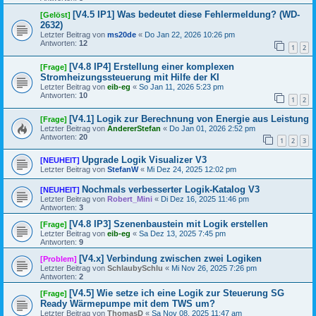
[V4.5 IP1] Was bedeutet diese Fehlermeldung? (WD-
[Gelöst]
2632)
Letzter Beitrag von
ms20de
«
Do Jan 22, 2026 10:26 pm
Antworten:
12
1
2
[V4.8 IP4] Erstellung einer komplexen
[Frage]
Stromheizungssteuerung mit Hilfe der KI
Letzter Beitrag von
eib-eg
«
So Jan 11, 2026 5:23 pm
Antworten:
10
1
2
[V4.1] Logik zur Berechnung von Energie aus Leistung
[Frage]
Letzter Beitrag von
AndererStefan
«
Do Jan 01, 2026 2:52 pm
Antworten:
20
1
2
3
Upgrade Logik Visualizer V3
[NEUHEIT]
Letzter Beitrag von
StefanW
«
Mi Dez 24, 2025 12:02 pm
Nochmals verbesserter Logik-Katalog V3
[NEUHEIT]
Letzter Beitrag von
Robert_Mini
«
Di Dez 16, 2025 11:46 pm
Antworten:
3
[V4.8 IP3] Szenenbaustein mit Logik erstellen
[Frage]
Letzter Beitrag von
eib-eg
«
Sa Dez 13, 2025 7:45 pm
Antworten:
9
[V4.x] Verbindung zwischen zwei Logiken
[Problem]
Letzter Beitrag von
SchlaubySchlu
«
Mi Nov 26, 2025 7:26 pm
Antworten:
2
[V4.5] Wie setze ich eine Logik zur Steuerung SG
[Frage]
Ready Wärmepumpe mit dem TWS um?
Letzter Beitrag von
ThomasD
«
Sa Nov 08, 2025 11:47 am