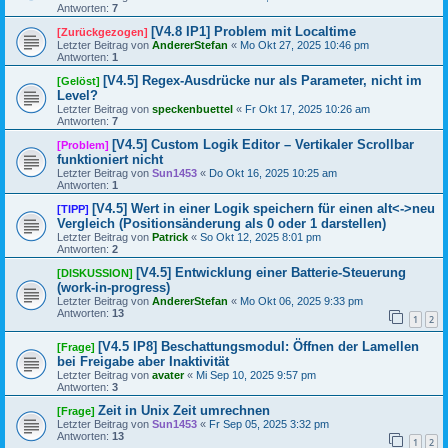
Antworten:
7
[V4.8 IP1] Problem mit Localtime
[Zurückgezogen]
Letzter Beitrag von
AndererStefan
«
Mo Okt 27, 2025 10:46 pm
Antworten:
1
[V4.5] Regex-Ausdrücke nur als Parameter, nicht im
[Gelöst]
Level?
Letzter Beitrag von
speckenbuettel
«
Fr Okt 17, 2025 10:26 am
Antworten:
7
[V4.5] Custom Logik Editor – Vertikaler Scrollbar
[Problem]
funktioniert nicht
Letzter Beitrag von
Sun1453
«
Do Okt 16, 2025 10:25 am
Antworten:
1
[V4.5] Wert in einer Logik speichern für einen alt<->neu
[TIPP]
Vergleich (Positionsänderung als 0 oder 1 darstellen)
Letzter Beitrag von
Patrick
«
So Okt 12, 2025 8:01 pm
Antworten:
2
[V4.5] Entwicklung einer Batterie-Steuerung
[DISKUSSION]
(work-in-progress)
Letzter Beitrag von
AndererStefan
«
Mo Okt 06, 2025 9:33 pm
Antworten:
13
1
2
[V4.5 IP8] Beschattungsmodul: Öffnen der Lamellen
[Frage]
bei Freigabe aber Inaktivität
Letzter Beitrag von
avater
«
Mi Sep 10, 2025 9:57 pm
Antworten:
3
Zeit in Unix Zeit umrechnen
[Frage]
Letzter Beitrag von
Sun1453
«
Fr Sep 05, 2025 3:32 pm
Antworten:
13
1
2