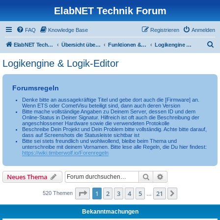
ElabNET Technik Forum
FAQ
Knowledge Base
Registrieren
Anmelden
S
ElabNET Technik Forum
Übersicht über forum.timberwolf.io
Funktionen & Leistungsmerkmale
Logikengine & Logik-Editor
u
Logikengine & Logik-Editor
c
h
Forumsregeln
e
Denke bitte an aussagekräftige Titel und gebe dort auch die [Firmware] an.
Wenn ETS oder CometVisu beteiligt sind, dann auch deren Version
Bitte mache vollständige Angaben zu Deinem Server, dessen ID und dem
Online-Status in Deiner Signatur. Hilfreich ist oft auch die Beschreibung der
angeschlossener Hardware sowie die verwendeten Protokolle
Beschreibe Dein Projekt und Dein Problem bitte vollständig. Achte bitte darauf,
dass auf Screenshots die Statusleiste sichtbar ist
Bitte sei stets freundlich und wohlwollend, bleibe beim Thema und
unterschreibe mit deinem Vornamen. Bitte lese alle Regeln, die Du hier findest:
https://wiki.timberwolf.io/Forenregeln
Suche
Erweiterte Suche
Neues Thema
Seite
1
von
21
1
2
3
4
5
21
Nächste
520 Themen
…
Bekanntmachungen