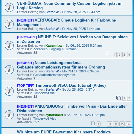
VERFÜGBAR: Neun Community Custom Logiken jetzt im
Logik Katalog
Letzter Beitrag von
StefanW
«
Fr Nov 28, 2025 12:43 pm
VERFÜGBAR: 6 neue Logiken für Farbraum-
[NEUHEIT]
Management
Letzter Beitrag von
StefanW
«
Fr Nov 28, 2025 11:44 am
NEUHEIT: Selektives Löschen von Datenpunkten
[FIRMWARE]
in Zeitserien
Letzter Beitrag von
Kaaennixx
«
So Okt 26, 2025 8:24 am
Verfasst in
Zeitserien, Logging & Grafana
Antworten:
38
1
2
3
4
Neues Leistungsmerkmal -
[NEUHEIT]
Gebäudeinformationssystem für mehr Ordnung
Letzter Beitrag von
StefanW
«
Mo Okt 14, 2024 6:34 pm
Verfasst in
Gebäudeinformationssystem
Antworten:
7
Timberwolf VISU. Das Tutorial (Video)
[TOP TIPP]
Letzter Beitrag von
StefanW
«
So Jul 28, 2024 8:37 pm
Verfasst in
Timberwolf Visu
Antworten:
13
1
2
ANKÜNDIGUNG: Timberwolf Visu - Das Ende aller
[NEUHEIT]
Diskussionen
Letzter Beitrag von
cybersmart
«
Sa Feb 14, 2026 11:26 pm
Verfasst in
Timberwolf Visu
Antworten:
357
1
33
34
35
36
…
Wir bitte um EURE Bewertung für unsere Produkte