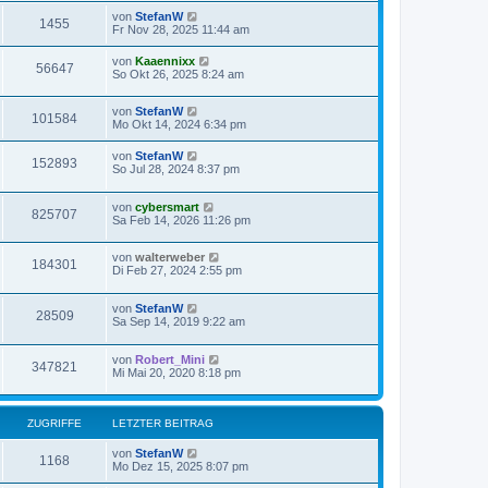
von
StefanW
1455
Fr Nov 28, 2025 11:44 am
von
Kaaennixx
56647
So Okt 26, 2025 8:24 am
von
StefanW
101584
Mo Okt 14, 2024 6:34 pm
von
StefanW
152893
So Jul 28, 2024 8:37 pm
von
cybersmart
825707
Sa Feb 14, 2026 11:26 pm
von
walterweber
184301
Di Feb 27, 2024 2:55 pm
von
StefanW
28509
Sa Sep 14, 2019 9:22 am
von
Robert_Mini
347821
Mi Mai 20, 2020 8:18 pm
ZUGRIFFE
LETZTER BEITRAG
von
StefanW
1168
Mo Dez 15, 2025 8:07 pm