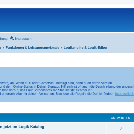
ärung
Impressum
o
Funktionen & Leistungsmerkmale
Logikengine & Logik-Editor
irmware] an. Wenn ETS oder CometVisu beteiligt sind, dann auch deren Version
nd dem Online-Status in Deiner Signatur. Hilfreich ist oft auch die Beschreibung der anges
 bitte darauf, dass auf Screenshots die Statusleiste sichtbar ist
d unterschreibe mit deinem Vornamen. Bitte lese alle Regeln, die Du hier findest:
https://wiki.
eiterte Suche
ANTWORTEN
jetzt im Logik Katalog
0