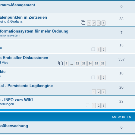
rbraum-Management
0
tenpunkten in Zeitserien
38
gging & Grafana
1
2
3
4
formationssystem für mehr Ordnung
7
ationssystem
)
13
su
1
2
 Ende aller Diskussionen
357
f Visu
1
32
33
34
35
36
…
kte
18
p
1
2
 - Persistente Logikengine
20
1
2
3
e - INFO zum WIKI
23
achungen
1
2
3
ANTWORTEN
ussüberwachung
0