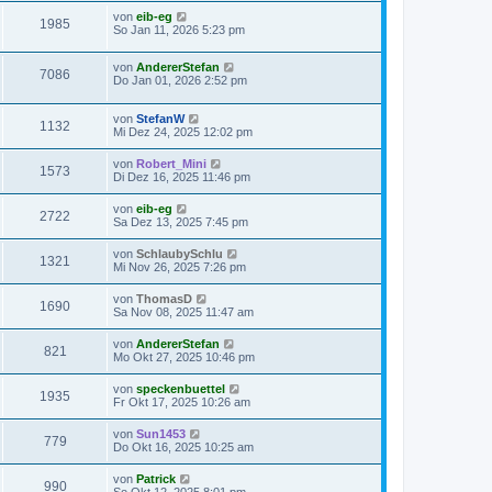
von
eib-eg
1985
So Jan 11, 2026 5:23 pm
von
AndererStefan
7086
Do Jan 01, 2026 2:52 pm
von
StefanW
1132
Mi Dez 24, 2025 12:02 pm
von
Robert_Mini
1573
Di Dez 16, 2025 11:46 pm
von
eib-eg
2722
Sa Dez 13, 2025 7:45 pm
von
SchlaubySchlu
1321
Mi Nov 26, 2025 7:26 pm
von
ThomasD
1690
Sa Nov 08, 2025 11:47 am
von
AndererStefan
821
Mo Okt 27, 2025 10:46 pm
von
speckenbuettel
1935
Fr Okt 17, 2025 10:26 am
von
Sun1453
779
Do Okt 16, 2025 10:25 am
von
Patrick
990
So Okt 12, 2025 8:01 pm