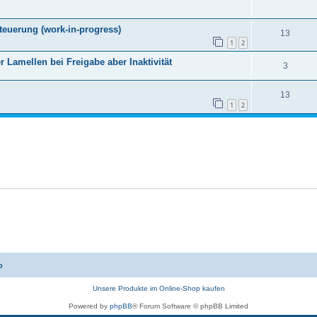
Steuerung (work-in-progress)
13
1
2
 Lamellen bei Freigabe aber Inaktivität
3
13
1
2
o
Unsere Produkte im Online-Shop kaufen
Powered by
phpBB
® Forum Software © phpBB Limited