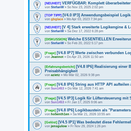
VERFÜGBAR: Komplett überarbeiteter
[NEUHEIT]
von
StefanW
»
So Nov 23, 2025 2:02 pm
[V4.0 IP3] Anwendungsbeispiel Logik
[TOP TIPP]
von
gbglace
»
Mo Apr 03, 2023 7:34 pm
[V 4] Stark erweiterte Logikengine & 
[NEUHEIT]
von
StefanW
»
Sa Dez 17, 2022 6:28 pm
Welche ESSENTIELLEN Erweiterung
[DISKUSSION]
von
StefanW
»
So Feb 20, 2022 5:17 pm
[V4.8 IP7] Werte zwischen verbunden Lo
[Frage]
von
Jeannot
»
Do Apr 23, 2026 11:50 am
[V4.8 IP6] Realisierung einer
[Erfahrungsbericht]
Preisabhängigkeit
von
azietz
»
Mo Mär 02, 2026 9:38 pm
[V4.8 IP6] String aus HTTP API aufteile
[Frage]
von
Sun1453
»
Do Mär 12, 2026 7:41 am
[V4.5 IP3] Logik für Lüftersteuerung mit
[Frage]
von
Sun1453
»
Fr Jan 17, 2025 9:06 am
[V4.8 IP6] Logikbaustein als "Parameters
[Frage]
von
ho5enth1en
»
Sa Mär 21, 2026 10:55 am
[V4.5 IP1] Was bedeutet diese Fehlerm
[Gelöst]
von
jensgulow
»
Fr Nov 29, 2024 1:26 pm