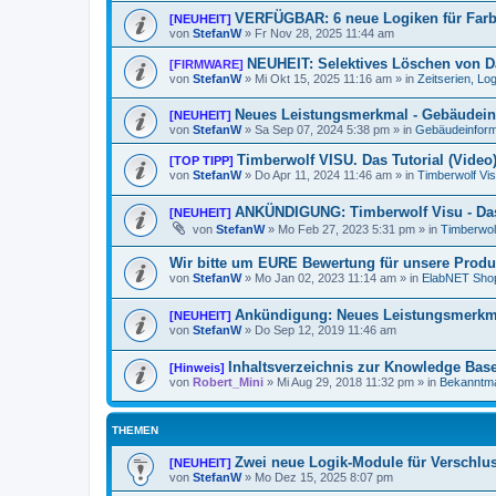
VERFÜGBAR: 6 neue Logiken für Fa
[NEUHEIT]
von
StefanW
»
Fr Nov 28, 2025 11:44 am
NEUHEIT: Selektives Löschen von Da
[FIRMWARE]
von
StefanW
»
Mi Okt 15, 2025 11:16 am
» in
Zeitserien, Lo
Neues Leistungsmerkmal - Gebäudein
[NEUHEIT]
von
StefanW
»
Sa Sep 07, 2024 5:38 pm
» in
Gebäudeinform
Timberwolf VISU. Das Tutorial (Video
[TOP TIPP]
von
StefanW
»
Do Apr 11, 2024 11:46 am
» in
Timberwolf Vi
ANKÜNDIGUNG: Timberwolf Visu - Das
[NEUHEIT]
von
StefanW
»
Mo Feb 27, 2023 5:31 pm
» in
Timberwol
Wir bitte um EURE Bewertung für unsere Produ
von
StefanW
»
Mo Jan 02, 2023 11:14 am
» in
ElabNET Sho
Ankündigung: Neues Leistungsmerkmal
[NEUHEIT]
von
StefanW
»
Do Sep 12, 2019 11:46 am
Inhaltsverzeichnis zur Knowledge Bas
[Hinweis]
von
Robert_Mini
»
Mi Aug 29, 2018 11:32 pm
» in
Bekanntm
THEMEN
Zwei neue Logik-Module für Verschl
[NEUHEIT]
von
StefanW
»
Mo Dez 15, 2025 8:07 pm