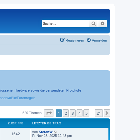
Suche
Erweiterte Suche
Registrieren
Anmelden
chlossener Hardware sowie die verwendeten Protokolle
timberwolf.io/Forenregeln
Seite
1
von
21
1
2
3
4
5
21
Nächste
520 Themen
…
ZUGRIFFE
LETZTER BEITRAG
von
StefanW
1642
Fr Nov 28, 2025 12:43 pm