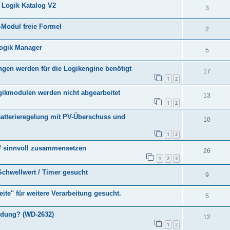
 Logik Katalog V2
3
-Modul freie Formel
2
Logik Manager
5
en werden für die Logikengine benötigt
17
1
2
gikmodulen werden nicht abgearbeitet
13
1
2
 Batterieregelung mit PV-Überschuss und
10
1
2
n / sinnvoll zusammensetzen
26
1
2
3
 Schwellwert / Timer gesucht
9
eite" für weitere Verarbeitung gesucht.
5
eldung? (WD-2632)
12
1
2