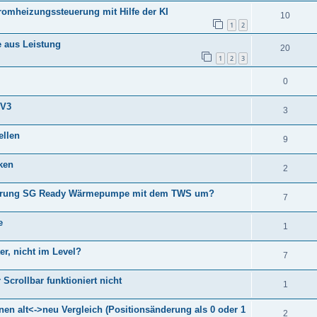
tromheizungssteuerung mit Hilfe der KI
10
1
2
e aus Leistung
20
1
2
3
0
 V3
3
ellen
9
ken
2
Steuerung SG Ready Wärmepumpe mit dem TWS um?
7
e
1
er, nicht im Level?
7
 Scrollbar funktioniert nicht
1
einen alt<->neu Vergleich (Positionsänderung als 0 oder 1
2