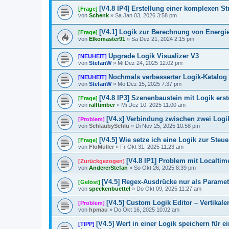
[V4.8 IP4] Erstellung einer komplexen S
[Frage]
von
Schenk
»
Sa Jan 03, 2026 3:58 pm
[V4.1] Logik zur Berechnung von Energi
[Frage]
von
Elkomaster91
»
Sa Dez 21, 2024 2:15 pm
Upgrade Logik Visualizer V3
[NEUHEIT]
von
StefanW
»
Mi Dez 24, 2025 12:02 pm
Nochmals verbesserter Logik-Katalog
[NEUHEIT]
von
StefanW
»
Mo Dez 15, 2025 7:37 pm
[V4.8 IP3] Szenenbaustein mit Logik erst
[Frage]
von
ralftimber
»
Mi Dez 10, 2025 11:00 am
[V4.x] Verbindung zwischen zwei Logi
[Problem]
von
SchlaubySchlu
»
Di Nov 25, 2025 10:58 pm
[V4.5] Wie setze ich eine Logik zur 
[Frage]
von
FloMüller
»
Fr Okt 31, 2025 11:23 am
[V4.8 IP1] Problem mit Localtim
[Zurückgezogen]
von
AndererStefan
»
So Okt 26, 2025 8:39 pm
[V4.5] Regex-Ausdrücke nur als Paramet
[Gelöst]
von
speckenbuettel
»
Do Okt 09, 2025 11:27 am
[V4.5] Custom Logik Editor – Vertikaler
[Problem]
von
hpmau
»
Do Okt 16, 2025 10:02 am
[V4.5] Wert in einer Logik speichern für 
[TIPP]