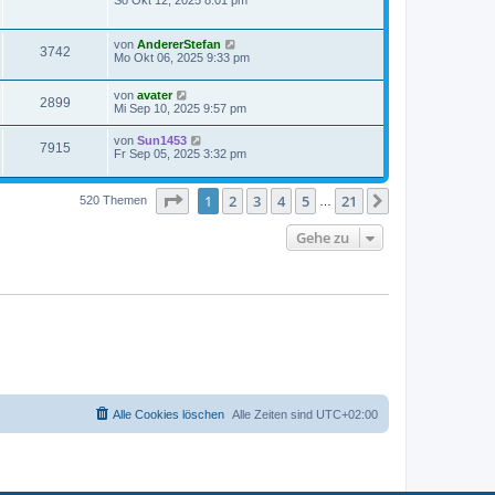
von
AndererStefan
3742
Mo Okt 06, 2025 9:33 pm
von
avater
2899
Mi Sep 10, 2025 9:57 pm
von
Sun1453
7915
Fr Sep 05, 2025 3:32 pm
Seite
1
von
21
1
2
3
4
5
21
Nächste
520 Themen
…
Gehe zu
Alle Cookies löschen
Alle Zeiten sind
UTC+02:00