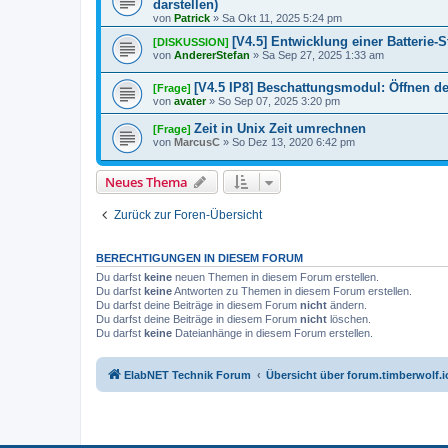
darstellen)
von
Patrick
»
Sa Okt 11, 2025 5:24 pm
[V4.5] Entwicklung einer Batterie-
[DISKUSSION]
von
AndererStefan
»
Sa Sep 27, 2025 1:33 am
[V4.5 IP8] Beschattungsmodul: Öffnen der
[Frage]
von
avater
»
So Sep 07, 2025 3:20 pm
Zeit in Unix Zeit umrechnen
[Frage]
von
MarcusC
»
So Dez 13, 2020 6:42 pm
Neues Thema
Zurück zur Foren-Übersicht
BERECHTIGUNGEN IN DIESEM FORUM
Du darfst
keine
neuen Themen in diesem Forum erstellen.
Du darfst
keine
Antworten zu Themen in diesem Forum erstellen.
Du darfst deine Beiträge in diesem Forum
nicht
ändern.
Du darfst deine Beiträge in diesem Forum
nicht
löschen.
Du darfst
keine
Dateianhänge in diesem Forum erstellen.
ElabNET Technik Forum
Übersicht über forum.timberwolf.i