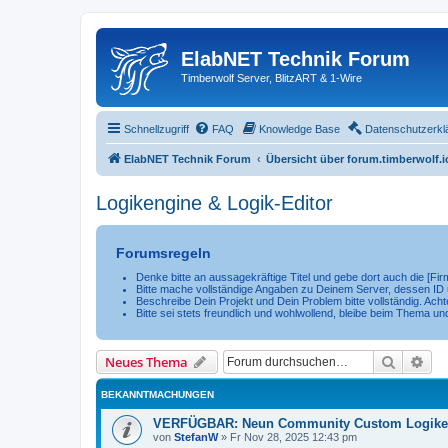
ElabNET Technik Forum
Timberwolf Server, BlitzART & 1-Wire
Schnellzugriff
FAQ
Knowledge Base
Datenschutzerkl
ElabNET Technik Forum
Übersicht über forum.timberwolf.i
Logikengine & Logik-Editor
Forumsregeln
Denke bitte an aussagekräftige Titel und gebe dort auch die [F
Bitte mache vollständige Angaben zu Deinem Server, dessen ID u
Beschreibe Dein Projekt und Dein Problem bitte vollständig. Achte
Bitte sei stets freundlich und wohlwollend, bleibe beim Thema un
Suche
Erw
Neues Thema
BEKANNTMACHUNGEN
VERFÜGBAR: Neun Community Custom Logiken 
von
StefanW
»
Fr Nov 28, 2025 12:43 pm