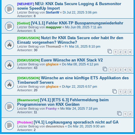
NEU: KNX Data Secure Logging & Busmonitor
[NEUHEIT]
sowie SpeedUp Import
Letzter Beitrag von
StefanW
«
Di Jul 22, 2025 3:06 pm
Antworten:
8
[V4.1.1] Fehler KNX-TP Busspannungswiederkehr
[Gelöst]
Letzter Beitrag von
maggyver
«
Mo Jun 09, 2025 7:11 am
Antworten:
5
Nutzt Ihr KNX Data Secure oder habt Ihr den
[DISKUSSION]
Einsatz vorgesehen? Wünsche?
Letzter Beitrag von
ThomasD
«
Fr Mai 16, 2025 8:10 pm
Antworten:
30
1
2
3
4
Euere Wünsche an KNX Stack V2
[DISKUSSION]
Letzter Beitrag von
gbglace
«
Do Mai 08, 2025 4:12 pm
Antworten:
43
1
2
3
4
5
Wünsche an eine künftige ETS Applikation des
[DISKUSSION]
Timberwolf Servers
Letzter Beitrag von
gbglace
«
Di Apr 22, 2025 6:57 pm
Antworten:
20
1
2
3
[V4.1] [ETS 6.3] Fehlermeldung beim
[Beantwortet]
Programmieren von KNX Geräten
Letzter Beitrag von
Franky
«
Mo Mär 24, 2025 7:18 pm
Antworten:
11
1
2
[V4.1] Logikausgang sporadisch nicht auf GA
[Problem]
Letzter Beitrag von
deusericius
«
Do Mär 20, 2025 9:00 am
Antworten:
2