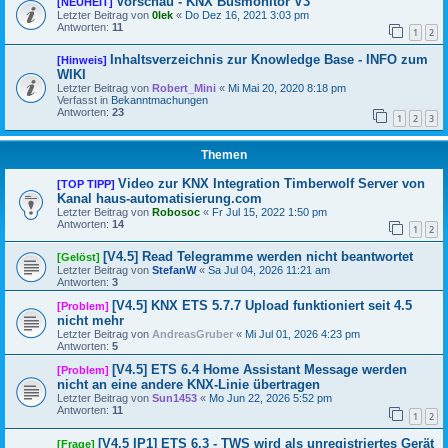
Vorschau - KNX Busmonitor V3
[NEUHEIT]
Letzter Beitrag von
0lek
«
Do Dez 16, 2021 3:03 pm
Antworten:
11
1
2
Inhaltsverzeichnis zur Knowledge Base - INFO zum
[Hinweis]
WIKI
Letzter Beitrag von
Robert_Mini
«
Mi Mai 20, 2020 8:18 pm
Verfasst in
Bekanntmachungen
Antworten:
23
1
2
3
Themen
Video zur KNX Integration Timberwolf Server von
[TOP TIPP]
Kanal haus-automatisierung.com
Letzter Beitrag von
Robosoc
«
Fr Jul 15, 2022 1:50 pm
Antworten:
14
1
2
[V4.5] Read Telegramme werden nicht beantwortet
[Gelöst]
Letzter Beitrag von
StefanW
«
Sa Jul 04, 2026 11:21 am
Antworten:
3
[V4.5] KNX ETS 5.7.7 Upload funktioniert seit 4.5
[Problem]
nicht mehr
Letzter Beitrag von
AndreasGruber
«
Mi Jul 01, 2026 4:23 pm
Antworten:
5
[V4.5] ETS 6.4 Home Assistant Message werden
[Problem]
nicht an eine andere KNX-Linie übertragen
Letzter Beitrag von
Sun1453
«
Mo Jun 22, 2026 5:52 pm
Antworten:
11
1
2
[V4.5 IP1] ETS 6.3 - TWS wird als unregistriertes Gerät
[Frage]