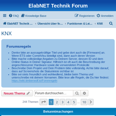
ElabNET Technik Forum
FAQ
Knowledge Base
Registrieren
Anmelden
S
ElabNET Technik Forum
Übersicht über forum.timberwolf.io
Funktionen & Leistungsmerkmale
KNX
u
KNX
c
h
Forumsregeln
e
Denke bitte an aussagekräftige Titel und gebe dort auch die [Firmware] an.
Wenn ETS oder CometVisu beteiligt sind, dann auch deren Version
Bitte mache vollständige Angaben zu Deinem Server, dessen ID und dem
Online-Status in Deiner Signatur. Hilfreich ist oft auch die Beschreibung der
angeschlossener Hardware sowie die verwendeten Protokolle
Beschreibe Dein Projekt und Dein Problem bitte vollständig. Achte bitte darauf,
dass auf Screenshots die Statusleiste sichtbar ist
Bitte sei stets freundlich und wohlwollend, bleibe beim Thema und
unterschreibe mit deinem Vornamen. Bitte lese alle Regeln, die Du hier findest:
https://wiki.timberwolf.io/Forenregeln
Suche
Erweiterte Suche
Neues Thema
Seite
1
von
10
1
2
3
4
5
10
Nächste
244 Themen
…
Bekanntmachungen