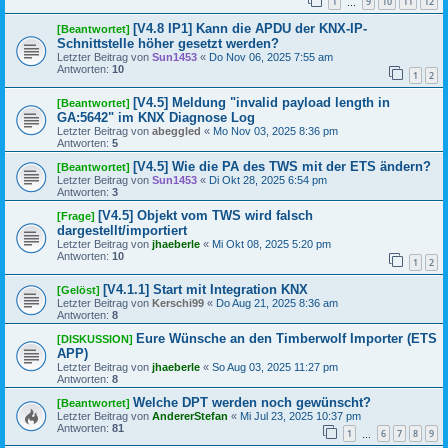
1
9
10
11
12
…
[V4.8 IP1] Kann die APDU der KNX-IP-
[Beantwortet]
Schnittstelle höher gesetzt werden?
Letzter Beitrag von
Sun1453
«
Do Nov 06, 2025 7:55 am
Antworten:
10
1
2
[V4.5] Meldung "invalid payload length in
[Beantwortet]
GA:5642" im KNX Diagnose Log
Letzter Beitrag von
abeggled
«
Mo Nov 03, 2025 8:36 pm
Antworten:
5
[V4.5] Wie die PA des TWS mit der ETS ändern?
[Beantwortet]
Letzter Beitrag von
Sun1453
«
Di Okt 28, 2025 6:54 pm
Antworten:
3
[V4.5] Objekt vom TWS wird falsch
[Frage]
dargestellt/importiert
Letzter Beitrag von
jhaeberle
«
Mi Okt 08, 2025 5:20 pm
Antworten:
10
1
2
[V4.1.1] Start mit Integration KNX
[Gelöst]
Letzter Beitrag von
Kerschi99
«
Do Aug 21, 2025 8:36 am
Antworten:
8
Eure Wünsche an den Timberwolf Importer (ETS
[DISKUSSION]
APP)
Letzter Beitrag von
jhaeberle
«
So Aug 03, 2025 11:27 pm
Antworten:
8
Welche DPT werden noch gewünscht?
[Beantwortet]
Letzter Beitrag von
AndererStefan
«
Mi Jul 23, 2025 10:37 pm
Antworten:
81
1
6
7
8
9
…