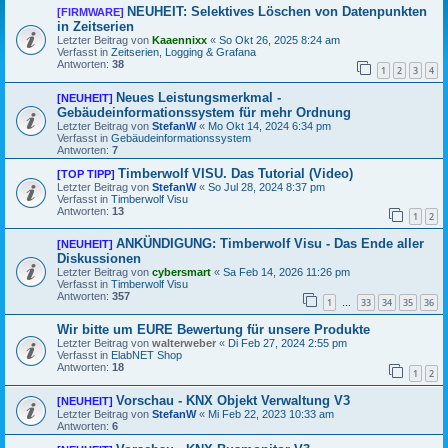
NEUHEIT: Selektives Löschen von Datenpunkten
[FIRMWARE]
in Zeitserien
Letzter Beitrag von
Kaaennixx
«
So Okt 26, 2025 8:24 am
Verfasst in
Zeitserien, Logging & Grafana
Antworten:
38
1
2
3
4
Neues Leistungsmerkmal -
[NEUHEIT]
Gebäudeinformationssystem für mehr Ordnung
Letzter Beitrag von
StefanW
«
Mo Okt 14, 2024 6:34 pm
Verfasst in
Gebäudeinformationssystem
Antworten:
7
Timberwolf VISU. Das Tutorial (Video)
[TOP TIPP]
Letzter Beitrag von
StefanW
«
So Jul 28, 2024 8:37 pm
Verfasst in
Timberwolf Visu
Antworten:
13
1
2
ANKÜNDIGUNG: Timberwolf Visu - Das Ende aller
[NEUHEIT]
Diskussionen
Letzter Beitrag von
cybersmart
«
Sa Feb 14, 2026 11:26 pm
Verfasst in
Timberwolf Visu
Antworten:
357
1
33
34
35
36
…
Wir bitte um EURE Bewertung für unsere Produkte
Letzter Beitrag von
walterweber
«
Di Feb 27, 2024 2:55 pm
Verfasst in
ElabNET Shop
Antworten:
18
1
2
Vorschau - KNX Objekt Verwaltung V3
[NEUHEIT]
Letzter Beitrag von
StefanW
«
Mi Feb 22, 2023 10:33 am
Antworten:
6