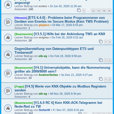
angezeigt
Letzter Beitrag von
wokro
«
Di Jun 02, 2026 11:30 am
Antworten:
140
1
12
13
14
15
…
[ETS 6.4.0] - Probleme beim Programmieren von
[Hinweis]
Geräten von Enertex im Secure Modus (Kein TWS Problem)
Letzter Beitrag von
gbglace
«
Di Mär 17, 2026 8:43 pm
Antworten:
1
[V3.5.1] Hilfe bei der Anbindung TWS an KNX
[Beantwortet]
Letzter Beitrag von
enigma
«
Do Feb 26, 2026 6:52 am
Antworten:
18
1
2
Gegenüberstellung von Datenpunkttypen ETS und
Timberwolf
Letzter Beitrag von
eib-eg
«
Do Feb 19, 2026 9:58 pm
Antworten:
14
1
2
[V4.1] Universalobjekte, kann die Nummerierung
[Beantwortet]
größer als 2000/8000 sein?
Letzter Beitrag von
AndererStefan
«
So Dez 21, 2025 4:27 pm
Antworten:
10
1
2
[V4.5] Werte von KNX-Objekte zu Modbus Registern
[Frage]
senden
Letzter Beitrag von
eib-eg
«
Mi Nov 26, 2025 8:34 pm
Antworten:
4
[V1.6.0 RC 6] Kein KNX-ACK-Telegramm bei
[Beantwortet]
Node-Red zu TW
Letzter Beitrag von
StefanW
«
Fr Nov 07, 2025 8:31 pm
Antworten:
112