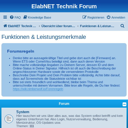
ElabNET Technik Forum
FAQ
Knowledge Base
Registrieren
Anmelden
S
ElabNET Technik Forum
Übersicht über forum.timberwolf.io
Funktionen & Leistungsmerkmale
u
Funktionen & Leistungsmerkmale
c
h
Forumsregeln
e
Denke bitte an aussagekräftige Titel und gebe dort auch die [Firmware] an.
Wenn ETS oder CometVisu beteiligt sind, dann auch deren Version
Bitte mache vollständige Angaben zu Deinem Server, dessen ID und dem
Online-Status in Deiner Signatur. Hilfreich ist oft auch die Beschreibung der
angeschlossener Hardware sowie die verwendeten Protokolle
Beschreibe Dein Projekt und Dein Problem bitte vollständig. Achte bitte darauf,
dass auf Screenshots die Statusleiste sichtbar ist
Bitte sei stets freundlich und wohlwollend, bleibe beim Thema und
unterschreibe mit deinem Vornamen. Bitte lese alle Regeln, die Du hier findest:
https://wiki.timberwolf.io/Forenregeln
Forum
System
Hier tauschen wir uns über alles aus, was das System selbst betrifft und kein
eigenes Unterforum hat. Also Login, Nutzerverwaltung, Bedienung,
Menüstruktur, OS-Updates usw.
Themen:
111