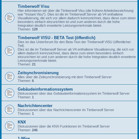
Timberwolf Visu
Hier informieren wir über die Timberwolf Visu (die frühere Arbeitsbezeichnung
war "Instant Visu"). Dies ist die im Timberwolf Server ab V4 enthaltene
Visualisierung, die sich vor allem dadurch kennzeichnet, dass diese zum einen
besonders einfach einzurichten ist und zum anderen durch die hohe
Integration deutlich erweiterte Leistungsmerkmale bietet.
Themen:
129
Timberwolf VISU - BETA Test (öffentlich)
Dies ist das Unterforum für den Beta-Test der Timberwolf VISU (öffentlicher
Teil).
Dies ist die im Timberwolf Server ab V4 enthaltene Visualisierung, die sich vor
allem dadurch kennzeichnet, dass diese zum einen besonders einfach
einzurichten ist und zum anderen durch die hohe Integration deutlich erweiterte
Leistungsmerkmale bietet.
Themen:
21
Zeitsynchronisierung
Alles über die Zeitsynchronisierung mit dem Timberwolf Server
Themen:
6
Gebäudeinformationssystem
Diskussionen über das Gebäudeinformationssystem im Timberwolf Server
Themen:
1
Nachrichtencenter
Diskussionen über das Nachrichtencenter im Timberwolf Server
Themen:
1
KNX
Diskussionen über die KNX-Funktionen im Timberwolf Server
Themen:
246
1-Wire