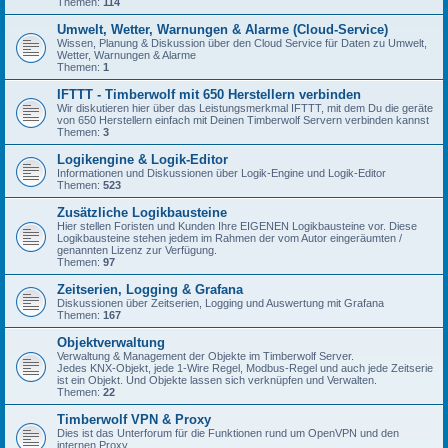
Themen:
114
Umwelt, Wetter, Warnungen & Alarme (Cloud-Service)
Wissen, Planung & Diskussion über den Cloud Service für Daten zu Umwelt,
Wetter, Warnungen & Alarme
Themen:
1
IFTTT - Timberwolf mit 650 Herstellern verbinden
Wir diskutieren hier über das Leistungsmerkmal IFTTT, mit dem Du die geräte
von 650 Herstellern einfach mit Deinen Timberwolf Servern verbinden kannst
Themen:
3
Logikengine & Logik-Editor
Informationen und Diskussionen über Logik-Engine und Logik-Editor
Themen:
523
Zusätzliche Logikbausteine
Hier stellen Foristen und Kunden Ihre EIGENEN Logikbausteine vor. Diese
Logikbausteine stehen jedem im Rahmen der vom Autor eingeräumten /
genannten Lizenz zur Verfügung.
Themen:
97
Zeitserien, Logging & Grafana
Diskussionen über Zeitserien, Logging und Auswertung mit Grafana
Themen:
167
Objektverwaltung
Verwaltung & Management der Objekte im Timberwolf Server.
Jedes KNX-Objekt, jede 1-Wire Regel, Modbus-Regel und auch jede Zeitserie
ist ein Objekt. Und Objekte lassen sich verknüpfen und Verwalten.
Themen:
22
Timberwolf VPN & Proxy
Dies ist das Unterforum für die Funktionen rund um OpenVPN und den
internen Proxy