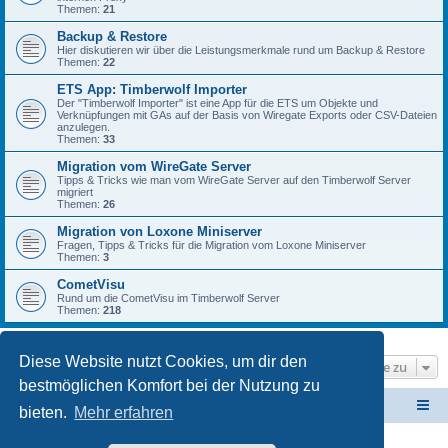
Themen:
21
Backup & Restore
Hier diskutieren wir über die Leistungsmerkmale rund um Backup & Restore
Themen:
22
ETS App: Timberwolf Importer
Der "Timberwolf Importer" ist eine App für die ETS um Objekte und
Verknüpfungen mit GAs auf der Basis von Wiregate Exports oder CSV-Dateien
anzulegen.
Themen:
33
Migration vom WireGate Server
Tipps & Tricks wie man vom WireGate Server auf den Timberwolf Server
migriert
Themen:
26
Migration von Loxone Miniserver
Fragen, Tipps & Tricks für die Migration vom Loxone Miniserver
Themen:
3
CometVisu
Rund um die CometVisu im Timberwolf Server
Themen:
218
Diese Website nutzt Cookies, um dir den
Gehe zu
bestmöglichen Komfort bei der Nutzung zu
ElabNET Technik Forum
Übersicht über forum.timberwolf.io
bieten.
Mehr erfahren
Unsere Produkte im Online-Shop kaufen