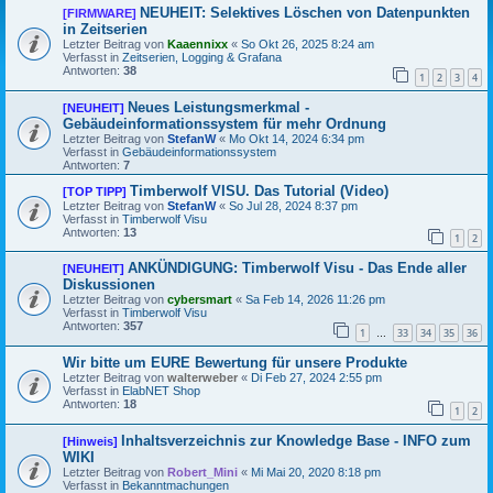
NEUHEIT: Selektives Löschen von Datenpunkten
[FIRMWARE]
in Zeitserien
Letzter Beitrag von
Kaaennixx
«
So Okt 26, 2025 8:24 am
Verfasst in
Zeitserien, Logging & Grafana
Antworten:
38
1
2
3
4
Neues Leistungsmerkmal -
[NEUHEIT]
Gebäudeinformationssystem für mehr Ordnung
Letzter Beitrag von
StefanW
«
Mo Okt 14, 2024 6:34 pm
Verfasst in
Gebäudeinformationssystem
Antworten:
7
Timberwolf VISU. Das Tutorial (Video)
[TOP TIPP]
Letzter Beitrag von
StefanW
«
So Jul 28, 2024 8:37 pm
Verfasst in
Timberwolf Visu
Antworten:
13
1
2
ANKÜNDIGUNG: Timberwolf Visu - Das Ende aller
[NEUHEIT]
Diskussionen
Letzter Beitrag von
cybersmart
«
Sa Feb 14, 2026 11:26 pm
Verfasst in
Timberwolf Visu
Antworten:
357
1
33
34
35
36
…
Wir bitte um EURE Bewertung für unsere Produkte
Letzter Beitrag von
walterweber
«
Di Feb 27, 2024 2:55 pm
Verfasst in
ElabNET Shop
Antworten:
18
1
2
Inhaltsverzeichnis zur Knowledge Base - INFO zum
[Hinweis]
WIKI
Letzter Beitrag von
Robert_Mini
«
Mi Mai 20, 2020 8:18 pm
Verfasst in
Bekanntmachungen