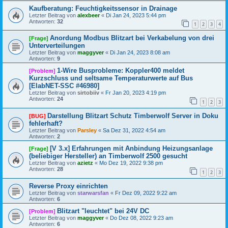
Kaufberatung: Feuchtigkeitssensor in Drainage
Letzter Beitrag von
alexbeer
«
Di Jan 24, 2023 5:44 pm
Antworten:
32
1
2
3
4
Anordung Modbus Blitzart bei Verkabelung von drei
[Frage]
Unterverteilungen
Letzter Beitrag von
maggyver
«
Di Jan 24, 2023 8:08 am
Antworten:
9
1-Wire Busprobleme: Koppler400 meldet
[Problem]
Kurzschluss und seltsame Temperaturwerte auf Bus
[ElabNET-SSC #46980]
Letzter Beitrag von
sirtobiiv
«
Fr Jan 20, 2023 4:19 pm
Antworten:
24
1
2
3
Darstellung Blitzart Schutz Timberwolf Server in Doku
[BUG]
fehlerhaft?
Letzter Beitrag von
Parsley
«
Sa Dez 31, 2022 4:54 am
Antworten:
2
[V 3.x] Erfahrungen mit Anbindung Heizungsanlage
[Frage]
(beliebiger Hersteller) an Timberwolf 2500 gesucht
Letzter Beitrag von
azietz
«
Mo Dez 19, 2022 9:38 pm
Antworten:
28
1
2
3
Reverse Proxy einrichten
Letzter Beitrag von
starwarsfan
«
Fr Dez 09, 2022 9:22 am
Antworten:
6
Blitzart "leuchtet" bei 24V DC
[Problem]
Letzter Beitrag von
maggyver
«
Do Dez 08, 2022 9:23 am
Antworten:
6