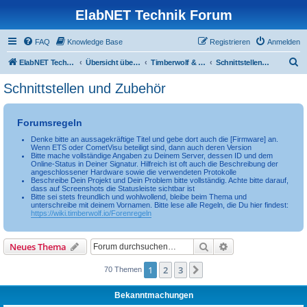
ElabNET Technik Forum
FAQ
Knowledge Base
Registrieren
Anmelden
S
ElabNET Technik Forum
Übersicht über forum.timberwolf.io
Timberwolf & WireGate Server
Schnittstellen und Zubehör
u
Schnittstellen und Zubehör
c
h
Forumsregeln
e
Denke bitte an aussagekräftige Titel und gebe dort auch die [Firmware] an.
Wenn ETS oder CometVisu beteiligt sind, dann auch deren Version
Bitte mache vollständige Angaben zu Deinem Server, dessen ID und dem
Online-Status in Deiner Signatur. Hilfreich ist oft auch die Beschreibung der
angeschlossener Hardware sowie die verwendeten Protokolle
Beschreibe Dein Projekt und Dein Problem bitte vollständig. Achte bitte darauf,
dass auf Screenshots die Statusleiste sichtbar ist
Bitte sei stets freundlich und wohlwollend, bleibe beim Thema und
unterschreibe mit deinem Vornamen. Bitte lese alle Regeln, die Du hier findest:
https://wiki.timberwolf.io/Forenregeln
Suche
Erweiterte Suche
Neues Thema
1
2
3
Nächste
70 Themen
Bekanntmachungen