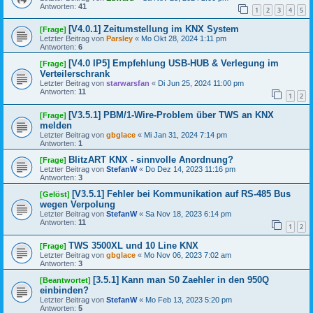
Antworten:
41
1
2
3
4
5
[V4.0.1] Zeitumstellung im KNX System
[Frage]
Letzter Beitrag von
Parsley
«
Mo Okt 28, 2024 1:11 pm
Antworten:
6
[V4.0 IP5] Empfehlung USB-HUB & Verlegung im
[Frage]
Verteilerschrank
Letzter Beitrag von
starwarsfan
«
Di Jun 25, 2024 11:00 pm
Antworten:
11
1
2
[V3.5.1] PBM/1-Wire-Problem über TWS an KNX
[Frage]
melden
Letzter Beitrag von
gbglace
«
Mi Jan 31, 2024 7:14 pm
Antworten:
1
BlitzART KNX - sinnvolle Anordnung?
[Frage]
Letzter Beitrag von
StefanW
«
Do Dez 14, 2023 11:16 pm
Antworten:
3
[V3.5.1] Fehler bei Kommunikation auf RS-485 Bus
[Gelöst]
wegen Verpolung
Letzter Beitrag von
StefanW
«
Sa Nov 18, 2023 6:14 pm
Antworten:
11
1
2
TWS 3500XL und 10 Line KNX
[Frage]
Letzter Beitrag von
gbglace
«
Mo Nov 06, 2023 7:02 am
Antworten:
3
[3.5.1] Kann man S0 Zaehler in den 950Q
[Beantwortet]
einbinden?
Letzter Beitrag von
StefanW
«
Mo Feb 13, 2023 5:20 pm
Antworten:
5