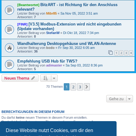
BitzART - ist Richtung für den Anschluss
[Beantwortet]
relevant?
Letzter Beitrag von
Mibr85
«
Sa Nov 05, 2022 3:51 am
Antworten:
7
[V3.5] Modbus-Extension wird nicht eingebunden
[FINR]
(Update vorhanden)
Letzter Beitrag von
StefanW
«
Di Okt 18, 2022 7:34 pm
Antworten:
8
Wandhalterung Desktopgehäuse und WLAN-Antenne
Letzter Beitrag von
bodo
«
Fr Sep 30, 2022 6:05 am
Antworten:
36
1
2
3
4
Empfehlung USB Hub für TWS?
Letzter Beitrag von
adimaster
«
Sa Sep 03, 2022 8:36 pm
Antworten:
5
Neues Thema
1
2
3
Nächste
70 Themen
Gehe zu
BERECHTIGUNGEN IN DIESEM FORUM
Du darfst
keine
neuen Themen in diesem Forum erstellen.
Du darfst
keine
Antworten zu Themen in diesem Forum erstellen.
Du darfst deine Beiträge in diesem Forum
nicht
ändern.
Diese Website nutzt Cookies, um dir den
Du darfst deine Beiträge in diesem Forum
nicht
löschen.
Du darfst
keine
Dateianhänge in diesem Forum erstellen.