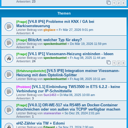
Antworten:
23
1
2
3
Themen
[V4.8 IP6] Probleme mit KNX / GA bei
[Frage]
Markisensteuerung
Letzter Beitrag von
gbglace
«
Fr Mär 27, 2026 9:01 pm
Antworten:
4
BlitzArt: welcher Typ für ekey?
[Frage]
Letzter Beitrag von
speckenbuettel
«
Do Mär 19, 2026 11:59 pm
Antworten:
4
[V4.1 IP1] Viessmann-Heizung einbinden - Ideen
[Frage]
Letzter Beitrag von
speckenbuettel
«
Fr Aug 08, 2025 11:44 am
Antworten:
24
1
2
3
[V4.5 IP8] Integration meiner Viessmann-
[Erfahrungsbericht]
Heizung mit dem Optolink-Splitter
Letzter Beitrag von
speckenbuettel
«
Fr Aug 08, 2025 10:11 am
[V4.1.1] Einbindung TWS3500 in ETS 6.2.2 - keine
[Problem]
Verbindung zur IP-Schnittstelle
Letzter Beitrag von
Sun1453
«
Di Mai 06, 2025 10:00 am
Antworten:
3
[V4.0.1] OR-WE-517 via RS485 an Docker-Container
[Frage]
druchreichen oder von außen via TCPIP verfügbar machen
Letzter Beitrag von
starwarsfan
«
So Dez 29, 2024 2:01 pm
Antworten:
1
eHZ-Zähler via TW + Edomi
Letzter Beitrag von
Edward
«
Sa Nov 23, 2024 2:00 pm