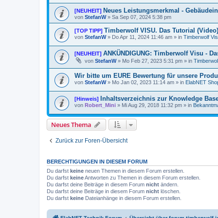
Neues Leistungsmerkmal - Gebäudein
[NEUHEIT]
von
StefanW
»
Sa Sep 07, 2024 5:38 pm
Timberwolf VISU. Das Tutorial (Video
[TOP TIPP]
von
StefanW
»
Do Apr 11, 2024 11:46 am
» in
Timberwolf Vi
ANKÜNDIGUNG: Timberwolf Visu - Das
[NEUHEIT]
von
StefanW
»
Mo Feb 27, 2023 5:31 pm
» in
Timberwol
Wir bitte um EURE Bewertung für unsere Produ
von
StefanW
»
Mo Jan 02, 2023 11:14 am
» in
ElabNET Sho
Inhaltsverzeichnis zur Knowledge Bas
[Hinweis]
von
Robert_Mini
»
Mi Aug 29, 2018 11:32 pm
» in
Bekanntm
Neues Thema
Zurück zur Foren-Übersicht
BERECHTIGUNGEN IN DIESEM FORUM
Du darfst
keine
neuen Themen in diesem Forum erstellen.
Du darfst
keine
Antworten zu Themen in diesem Forum erstellen.
Du darfst deine Beiträge in diesem Forum
nicht
ändern.
Du darfst deine Beiträge in diesem Forum
nicht
löschen.
Du darfst
keine
Dateianhänge in diesem Forum erstellen.