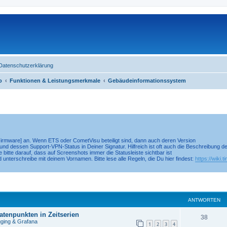
Datenschutzerklärung
o
Funktionen & Leistungsmerkmale
Gebäudeinformationssystem
Firmware] an. Wenn ETS oder CometVisu beteiligt sind, dann auch deren Version
und dessen Support-VPN-Status in Deiner Signatur. Hilfreich ist oft auch die Beschreibung
 bitte darauf, dass auf Screenshots immer die Statusleiste sichtbar ist
d unterschreibe mit deinem Vornamen. Bitte lese alle Regeln, die Du hier findest:
https://wiki.
eiterte Suche
ANTWORTEN
tenpunkten in Zeitserien
38
gging & Grafana
1
2
3
4