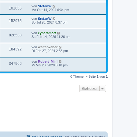
von
StefanW
101636
Mo Okt 14, 2024 6:34 pm
von
StefanW
152975
So Jul 28, 2024 8:37 pm
von
cybersmart
826538
Sa Feb 14, 2026 11:26 pm
von
walterweber
184392
Di Feb 27, 2024 2:55 pm
von
Robert_Mini
347966
Mi Mai 20, 2020 8:18 pm
0 Themen • Seite
1
von
1
Gehe zu