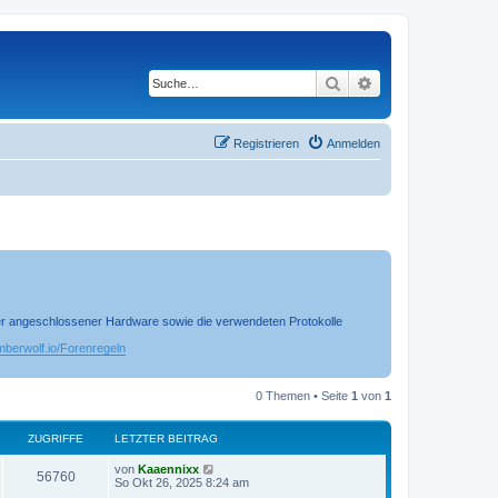
Suche
Erweiterte Suche
Registrieren
Anmelden
 der angeschlossener Hardware sowie die verwendeten Protokolle
timberwolf.io/Forenregeln
0 Themen • Seite
1
von
1
ZUGRIFFE
LETZTER BEITRAG
von
Kaaennixx
56760
So Okt 26, 2025 8:24 am