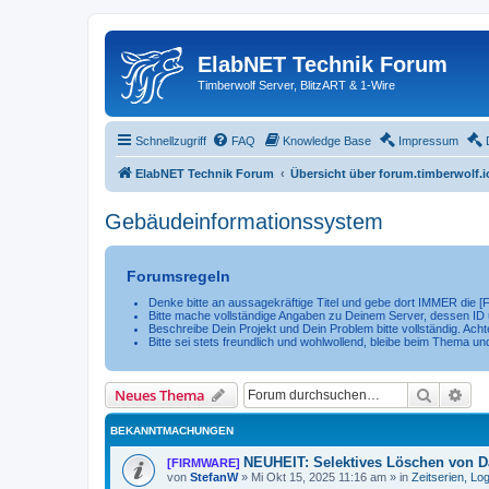
ElabNET Technik Forum
Timberwolf Server, BlitzART & 1-Wire
Schnellzugriff
FAQ
Knowledge Base
Impressum
ElabNET Technik Forum
Übersicht über forum.timberwolf.i
Gebäudeinformationssystem
Forumsregeln
Denke bitte an aussagekräftige Titel und gebe dort IMMER die [
Bitte mache vollständige Angaben zu Deinem Server, dessen ID 
Beschreibe Dein Projekt und Dein Problem bitte vollständig. Achte
Bitte sei stets freundlich und wohlwollend, bleibe beim Thema un
Suche
Erw
Neues Thema
BEKANNTMACHUNGEN
NEUHEIT: Selektives Löschen von Da
[FIRMWARE]
von
StefanW
»
Mi Okt 15, 2025 11:16 am
» in
Zeitserien, Lo