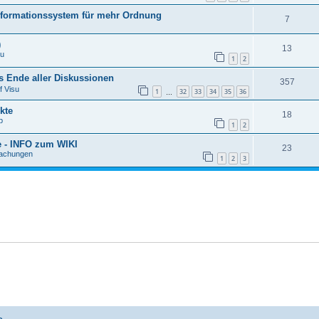
formationssystem für mehr Ordnung
7
)
13
su
1
2
 Ende aller Diskussionen
357
f Visu
1
32
33
34
35
36
…
kte
18
p
1
2
e - INFO zum WIKI
23
achungen
1
2
3