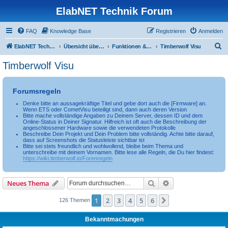
ElabNET Technik Forum
FAQ
Knowledge Base
Registrieren
Anmelden
S
ElabNET Technik Forum
Übersicht über forum.timberwolf.io
Funktionen & Leistungsmerkmale
Timberwolf Visu
u
Timberwolf Visu
c
h
Forumsregeln
e
Denke bitte an aussagekräftige Titel und gebe dort auch die [Firmware] an.
Wenn ETS oder CometVisu beteiligt sind, dann auch deren Version
Bitte mache vollständige Angaben zu Deinem Server, dessen ID und dem
Online-Status in Deiner Signatur. Hilfreich ist oft auch die Beschreibung der
angeschlossener Hardware sowie die verwendeten Protokolle
Beschreibe Dein Projekt und Dein Problem bitte vollständig. Achte bitte darauf,
dass auf Screenshots die Statusleiste sichtbar ist
Bitte sei stets freundlich und wohlwollend, bleibe beim Thema und
unterschreibe mit deinem Vornamen. Bitte lese alle Regeln, die Du hier findest:
https://wiki.timberwolf.io/Forenregeln
Suche
Erweiterte Suche
Neues Thema
1
2
3
4
5
6
Nächste
126 Themen
Bekanntmachungen