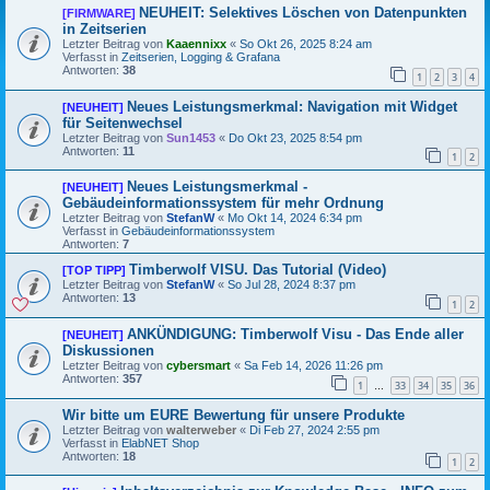
NEUHEIT: Selektives Löschen von Datenpunkten
[FIRMWARE]
in Zeitserien
Letzter Beitrag von
Kaaennixx
«
So Okt 26, 2025 8:24 am
Verfasst in
Zeitserien, Logging & Grafana
Antworten:
38
1
2
3
4
Neues Leistungsmerkmal: Navigation mit Widget
[NEUHEIT]
für Seitenwechsel
Letzter Beitrag von
Sun1453
«
Do Okt 23, 2025 8:54 pm
Antworten:
11
1
2
Neues Leistungsmerkmal -
[NEUHEIT]
Gebäudeinformationssystem für mehr Ordnung
Letzter Beitrag von
StefanW
«
Mo Okt 14, 2024 6:34 pm
Verfasst in
Gebäudeinformationssystem
Antworten:
7
Timberwolf VISU. Das Tutorial (Video)
[TOP TIPP]
Letzter Beitrag von
StefanW
«
So Jul 28, 2024 8:37 pm
Antworten:
13
1
2
ANKÜNDIGUNG: Timberwolf Visu - Das Ende aller
[NEUHEIT]
Diskussionen
Letzter Beitrag von
cybersmart
«
Sa Feb 14, 2026 11:26 pm
Antworten:
357
1
33
34
35
36
…
Wir bitte um EURE Bewertung für unsere Produkte
Letzter Beitrag von
walterweber
«
Di Feb 27, 2024 2:55 pm
Verfasst in
ElabNET Shop
Antworten:
18
1
2