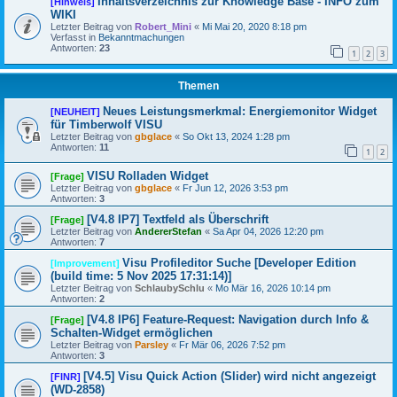
Inhaltsverzeichnis zur Knowledge Base - INFO zum
[Hinweis]
WIKI
Letzter Beitrag von
Robert_Mini
«
Mi Mai 20, 2020 8:18 pm
Verfasst in
Bekanntmachungen
Antworten:
23
1
2
3
Themen
Neues Leistungsmerkmal: Energiemonitor Widget
[NEUHEIT]
für Timberwolf VISU
Letzter Beitrag von
gbglace
«
So Okt 13, 2024 1:28 pm
Antworten:
11
1
2
VISU Rolladen Widget
[Frage]
Letzter Beitrag von
gbglace
«
Fr Jun 12, 2026 3:53 pm
Antworten:
3
[V4.8 IP7] Textfeld als Überschrift
[Frage]
Letzter Beitrag von
AndererStefan
«
Sa Apr 04, 2026 12:20 pm
Antworten:
7
Visu Profileditor Suche [Developer Edition
[Improvement]
(build time: 5 Nov 2025 17:31:14)]
Letzter Beitrag von
SchlaubySchlu
«
Mo Mär 16, 2026 10:14 pm
Antworten:
2
[V4.8 IP6] Feature-Request: Navigation durch Info &
[Frage]
Schalten-Widget ermöglichen
Letzter Beitrag von
Parsley
«
Fr Mär 06, 2026 7:52 pm
Antworten:
3
[V4.5] Visu Quick Action (Slider) wird nicht angezeigt
[FINR]
(WD-2858)