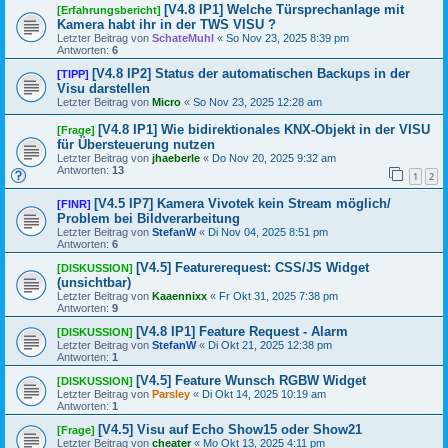
[V4.8 IP1] Welche Türsprechanlage mit
[Erfahrungsbericht]
Kamera habt ihr in der TWS VISU ?
Letzter Beitrag von
SchateMuhl
«
So Nov 23, 2025 8:39 pm
Antworten:
6
[V4.8 IP2] Status der automatischen Backups in der
[TIPP]
Visu darstellen
Letzter Beitrag von
Micro
«
So Nov 23, 2025 12:28 am
[V4.8 IP1] Wie bidirektionales KNX-Objekt in der VISU
[Frage]
für Übersteuerung nutzen
Letzter Beitrag von
jhaeberle
«
Do Nov 20, 2025 9:32 am
Antworten:
13
1
2
[V4.5 IP7] Kamera Vivotek kein Stream möglich/
[FINR]
Problem bei Bildverarbeitung
Letzter Beitrag von
StefanW
«
Di Nov 04, 2025 8:51 pm
Antworten:
6
[V4.5] Featurerequest: CSS/JS Widget
[DISKUSSION]
(unsichtbar)
Letzter Beitrag von
Kaaennixx
«
Fr Okt 31, 2025 7:38 pm
Antworten:
9
[V4.8 IP1] Feature Request - Alarm
[DISKUSSION]
Letzter Beitrag von
StefanW
«
Di Okt 21, 2025 12:38 pm
Antworten:
1
[V4.5] Feature Wunsch RGBW Widget
[DISKUSSION]
Letzter Beitrag von
Parsley
«
Di Okt 14, 2025 10:19 am
Antworten:
1
[V4.5] Visu auf Echo Show15 oder Show21
[Frage]
Letzter Beitrag von
cheater
«
Mo Okt 13, 2025 4:11 pm