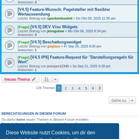
Antworten:
4
[V4.5] Feature-Wunsch: Pegelsteller mit flexibler
Wertaussendung
Letzter Beitrag von
speckenbuettel
«
Do Okt 09, 2025 11:35 am
[V4.5] DEV Visu Widgets
[Frage]
Letzter Beitrag von
jensgulow
«
Mo Okt 06, 2025 8:34 pm
Antworten:
4
[V4.5] Beschattungswidget
[Frage]
Letzter Beitrag von
gbglace
«
Fr Sep 26, 2025 8:05 pm
Antworten:
1
[V4.5 IP8] Feature-Request für "Darstellungsregeln für
[Frage]
Wert"
Letzter Beitrag von
juergen12345
«
So Sep 21, 2025 9:28 pm
Antworten:
1
Neues Thema
1
2
3
4
5
6
Nächste
126 Themen
Gehe zu
BERECHTIGUNGEN IN DIESEM FORUM
Du darfst
keine
neuen Themen in diesem Forum erstellen.
Du darfst
keine
Antworten zu Themen in diesem Forum erstellen.
Du darfst deine Beiträge in diesem Forum
nicht
ändern.
Diese Website nutzt Cookies, um dir den
Du darfst deine Beiträge in diesem Forum
nicht
löschen.
Du darfst
keine
Dateianhänge in diesem Forum erstellen.