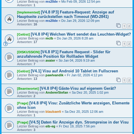
Letzter Beitrag von
ms20de
«
Mo Feb 09, 2026 12:54 pm
Antworten:
1
[V4.8 IP3] Feature-Request: Anzeige auf
[Implemented]
Hauptseite zurückstellen nach Timeout (WD-2841)
Letzter Beitrag von
ms20de
«
Do Jan 29, 2026 12:09 pm
Antworten:
16
1
2
[V4.8 IP4] Welchen Wert sendet das Leuchten-Widget?
[Gelöst]
Letzter Beitrag von
mclb
«
Do Jan 29, 2026 8:28 am
Antworten:
17
1
2
[V4.8 IP1] Feature Request - Slider für
[DISKUSSION]
anzufahrende Position für Rollladen Widget
Letzter Beitrag von
avater
«
So Jan 04, 2026 9:19 am
Antworten:
7
[V4.1] Visu auf Android 10 Tablet im Fullscreen
[Gelöst]
Letzter Beitrag von
pawlvandik
«
Fr Jan 02, 2026 4:12 pm
Antworten:
13
1
2
[V4.8 IP4] Gäste-Visu auf eigenem Gerät?
[Beantwortet]
Letzter Beitrag von
AndererStefan
«
Sa Dez 20, 2025 1:02 pm
Antworten:
2
[V4.8 IP4] Visu: Zusätzliche Werte anzeigen, Elemente
[Frage]
ohne Icon
Letzter Beitrag von
blaubaerli
«
Sa Dez 20, 2025 12:06 am
Antworten:
1
[V4.5] Daten für Anzeige dyn. Strompreise in der Visu
[Frage]
Letzter Beitrag von
eib-eg
«
Fr Dez 19, 2025 7:56 pm
Antworten:
3