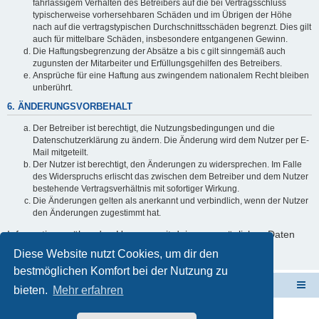
fahrlässigem Verhalten des Betreibers auf die bei Vertragsschluss
typischerweise vorhersehbaren Schäden und im Übrigen der Höhe
nach auf die vertragstypischen Durchschnittsschäden begrenzt. Dies gilt
auch für mittelbare Schäden, insbesondere entgangenen Gewinn.
Die Haftungsbegrenzung der Absätze a bis c gilt sinngemäß auch
zugunsten der Mitarbeiter und Erfüllungsgehilfen des Betreibers.
Ansprüche für eine Haftung aus zwingendem nationalem Recht bleiben
unberührt.
6. ÄNDERUNGSVORBEHALT
Der Betreiber ist berechtigt, die Nutzungsbedingungen und die
Datenschutzerklärung zu ändern. Die Änderung wird dem Nutzer per E-
Mail mitgeteilt.
Der Nutzer ist berechtigt, den Änderungen zu widersprechen. Im Falle
des Widerspruchs erlischt das zwischen dem Betreiber und dem Nutzer
bestehende Vertragsverhältnis mit sofortiger Wirkung.
Die Änderungen gelten als anerkannt und verbindlich, wenn der Nutzer
den Änderungen zugestimmt hat.
Informationen über den Umgang mit deinen persönlichen Daten
sind in der Datenschutzerklärung enthalten.
Diese Website nutzt Cookies, um dir den
bestmöglichen Komfort bei der Nutzung zu
ElabNET Technik Forum
Übersicht über forum.timberwolf.io
bieten.
Mehr erfahren
Unsere Produkte im Online-Shop kaufen