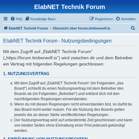
ElabNET Technik Forum
FAQ
Knowledge Base
Registrieren
Anmelden
S
ElabNET Technik Forum
Übersicht über forum.timberwolf.io
u
ElabNET Technik Forum - Nutzungsbedingungen
c
h
Mit dem Zugriff auf „ElabNET Technik Forum“
(„https://forum.timberwolf.io“) wird zwischen dir und dem Betreiber
e
ein Vertrag mit folgenden Regelungen geschlossen:
1. NUTZUNGSVERTRAG
Mit dem Zugriff auf „ElabNET Technik Forum“ (im Folgenden „das
Board“) schließt du einen Nutzungsvertrag mit dem Betreiber des
Boards ab (im Folgenden „Betreiber“) und erklärst dich mit den
nachfolgenden Regelungen einverstanden.
Wenn du mit diesen Regelungen nicht einverstanden bist, so darfst du
das Board nicht weiter nutzen. Für die Nutzung des Boards gelten
jeweils die an dieser Stelle veröffentlichten Regelungen.
Der Nutzungsvertrag wird auf unbestimmte Zeit geschlossen und kann
von beiden Seiten ohne Einhaltung einer Frist jederzeit gekündigt
werden.