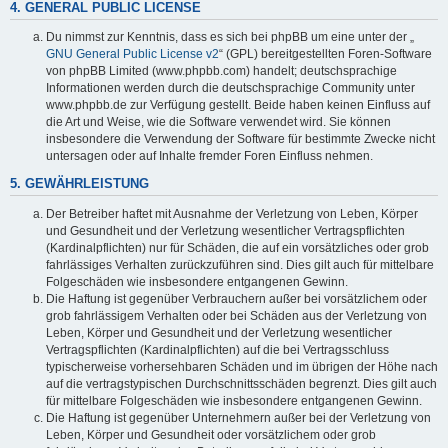
4. GENERAL PUBLIC LICENSE
Du nimmst zur Kenntnis, dass es sich bei phpBB um eine unter der „
GNU General Public License v2
“ (GPL) bereitgestellten Foren-Software
von phpBB Limited (www.phpbb.com) handelt; deutschsprachige
Informationen werden durch die deutschsprachige Community unter
www.phpbb.de zur Verfügung gestellt. Beide haben keinen Einfluss auf
die Art und Weise, wie die Software verwendet wird. Sie können
insbesondere die Verwendung der Software für bestimmte Zwecke nicht
untersagen oder auf Inhalte fremder Foren Einfluss nehmen.
5. GEWÄHRLEISTUNG
Der Betreiber haftet mit Ausnahme der Verletzung von Leben, Körper
und Gesundheit und der Verletzung wesentlicher Vertragspflichten
(Kardinalpflichten) nur für Schäden, die auf ein vorsätzliches oder grob
fahrlässiges Verhalten zurückzuführen sind. Dies gilt auch für mittelbare
Folgeschäden wie insbesondere entgangenen Gewinn.
Die Haftung ist gegenüber Verbrauchern außer bei vorsätzlichem oder
grob fahrlässigem Verhalten oder bei Schäden aus der Verletzung von
Leben, Körper und Gesundheit und der Verletzung wesentlicher
Vertragspflichten (Kardinalpflichten) auf die bei Vertragsschluss
typischerweise vorhersehbaren Schäden und im übrigen der Höhe nach
auf die vertragstypischen Durchschnittsschäden begrenzt. Dies gilt auch
für mittelbare Folgeschäden wie insbesondere entgangenen Gewinn.
Die Haftung ist gegenüber Unternehmern außer bei der Verletzung von
Leben, Körper und Gesundheit oder vorsätzlichem oder grob