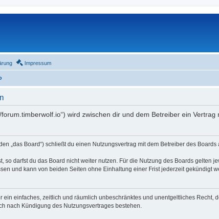
ärung
Impressum
o
n
//forum.timberwolf.io“) wird zwischen dir und dem Betreiber ein Vertra
en „das Board“) schließt du einen Nutzungsvertrag mit dem Betreiber des Boards a
 so darfst du das Board nicht weiter nutzen. Für die Nutzung des Boards gelten jew
sen und kann von beiden Seiten ohne Einhaltung einer Frist jederzeit gekündigt w
ber ein einfaches, zeitlich und räumlich unbeschränktes und unentgeltliches Recht
auch nach Kündigung des Nutzungsvertrages bestehen.