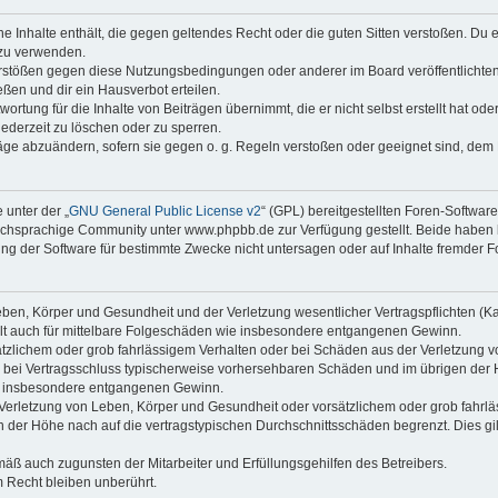
ine Inhalte enthält, die gegen geltendes Recht oder die guten Sitten verstoßen. Du 
 zu verwenden.
erstößen gegen diese Nutzungsbedingungen oder anderer im Board veröffentlichte
ßen und dir ein Hausverbot erteilen.
ortung für die Inhalte von Beiträgen übernimmt, die er nicht selbst erstellt hat od
jederzeit zu löschen oder zu sperren.
räge abzuändern, sofern sie gegen o. g. Regeln verstoßen oder geeignet sind, dem
 unter der „
GNU General Public License v2
“ (GPL) bereitgestellten Foren-Softwa
chsprachige Community unter www.phpbb.de zur Verfügung gestellt. Beide haben ke
g der Software für bestimmte Zwecke nicht untersagen oder auf Inhalte fremder F
ben, Körper und Gesundheit und der Verletzung wesentlicher Vertragspflichten (Kard
gilt auch für mittelbare Folgeschäden wie insbesondere entgangenen Gewinn.
ätzlichem oder grob fahrlässigem Verhalten oder bei Schäden aus der Verletzung 
 die bei Vertragsschluss typischerweise vorhersehbaren Schäden und im übrigen de
wie insbesondere entgangenen Gewinn.
erletzung von Leben, Körper und Gesundheit oder vorsätzlichem oder grob fahrläs
der Höhe nach auf die vertragstypischen Durchschnittsschäden begrenzt. Dies gi
mäß auch zugunsten der Mitarbeiter und Erfüllungsgehilfen des Betreibers.
 Recht bleiben unberührt.