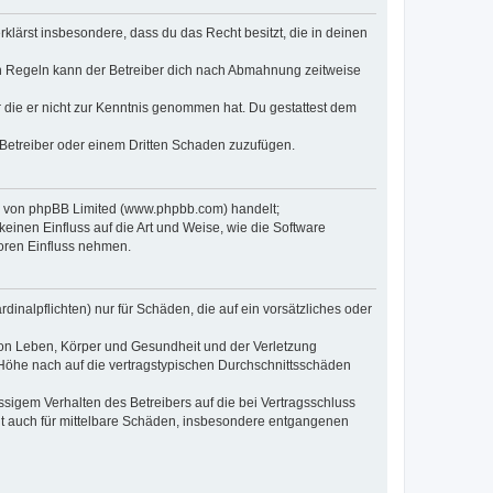
erklärst insbesondere, dass du das Recht besitzt, die in deinen
n Regeln kann der Betreiber dich nach Abmahnung zeitweise
er die er nicht zur Kenntnis genommen hat. Du gestattest dem
 Betreiber oder einem Dritten Schaden zuzufügen.
re von phpBB Limited (www.phpbb.com) handelt;
inen Einfluss auf die Art und Weise, wie die Software
oren Einfluss nehmen.
inalpflichten) nur für Schäden, die auf ein vorsätzliches oder
von Leben, Körper und Gesundheit und der Verletzung
r Höhe nach auf die vertragstypischen Durchschnittsschäden
sigem Verhalten des Betreibers auf die bei Vertragsschluss
lt auch für mittelbare Schäden, insbesondere entgangenen