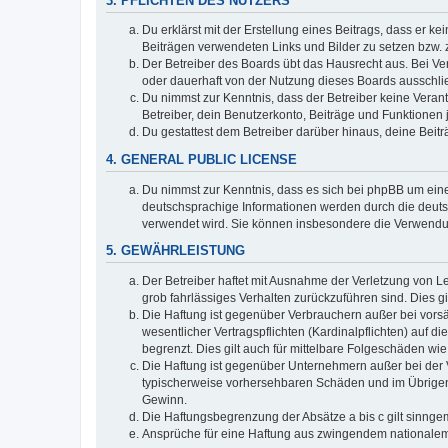
3. PFLICHTEN DES NUTZERS
Du erklärst mit der Erstellung eines Beitrags, dass er ke
Beiträgen verwendeten Links und Bilder zu setzen bzw.
Der Betreiber des Boards übt das Hausrecht aus. Bei V
oder dauerhaft von der Nutzung dieses Boards ausschlie
Du nimmst zur Kenntnis, dass der Betreiber keine Verantw
Betreiber, dein Benutzerkonto, Beiträge und Funktionen 
Du gestattest dem Betreiber darüber hinaus, deine Beit
4. GENERAL PUBLIC LICENSE
Du nimmst zur Kenntnis, dass es sich bei phpBB um eine
deutschsprachige Informationen werden durch die deuts
verwendet wird. Sie können insbesondere die Verwendun
5. GEWÄHRLEISTUNG
Der Betreiber haftet mit Ausnahme der Verletzung von Le
grob fahrlässiges Verhalten zurückzuführen sind. Dies 
Die Haftung ist gegenüber Verbrauchern außer bei vors
wesentlicher Vertragspflichten (Kardinalpflichten) auf
begrenzt. Dies gilt auch für mittelbare Folgeschäden 
Die Haftung ist gegenüber Unternehmern außer bei der V
typischerweise vorhersehbaren Schäden und im Übrigen 
Gewinn.
Die Haftungsbegrenzung der Absätze a bis c gilt sinnge
Ansprüche für eine Haftung aus zwingendem nationalem