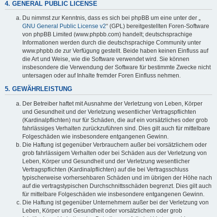
4. GENERAL PUBLIC LICENSE
Du nimmst zur Kenntnis, dass es sich bei phpBB um eine unter der „
GNU General Public License v2
“ (GPL) bereitgestellten Foren-Software
von phpBB Limited (www.phpbb.com) handelt; deutschsprachige
Informationen werden durch die deutschsprachige Community unter
www.phpbb.de zur Verfügung gestellt. Beide haben keinen Einfluss auf
die Art und Weise, wie die Software verwendet wird. Sie können
insbesondere die Verwendung der Software für bestimmte Zwecke nicht
untersagen oder auf Inhalte fremder Foren Einfluss nehmen.
5. GEWÄHRLEISTUNG
Der Betreiber haftet mit Ausnahme der Verletzung von Leben, Körper
und Gesundheit und der Verletzung wesentlicher Vertragspflichten
(Kardinalpflichten) nur für Schäden, die auf ein vorsätzliches oder grob
fahrlässiges Verhalten zurückzuführen sind. Dies gilt auch für mittelbare
Folgeschäden wie insbesondere entgangenen Gewinn.
Die Haftung ist gegenüber Verbrauchern außer bei vorsätzlichem oder
grob fahrlässigem Verhalten oder bei Schäden aus der Verletzung von
Leben, Körper und Gesundheit und der Verletzung wesentlicher
Vertragspflichten (Kardinalpflichten) auf die bei Vertragsschluss
typischerweise vorhersehbaren Schäden und im übrigen der Höhe nach
auf die vertragstypischen Durchschnittsschäden begrenzt. Dies gilt auch
für mittelbare Folgeschäden wie insbesondere entgangenen Gewinn.
Die Haftung ist gegenüber Unternehmern außer bei der Verletzung von
Leben, Körper und Gesundheit oder vorsätzlichem oder grob