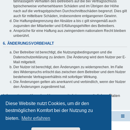
fahrlässigem Verhalten des Betreibers auf die bei Vertragsschluss
typischerweise vorhersehbaren Schäden und im Übrigen der Höhe
nach auf die vertragstypischen Durchschnittsschäden begrenzt. Dies gilt
auch für mittelbare Schäden, insbesondere entgangenen Gewinn.
Die Haftungsbegrenzung der Absätze a bis c gilt sinngemäß auch
zugunsten der Mitarbeiter und Erfüllungsgehilfen des Betreibers.
Ansprüche für eine Haftung aus zwingendem nationalem Recht bleiben
unberührt.
6. ÄNDERUNGSVORBEHALT
Der Betreiber ist berechtigt, die Nutzungsbedingungen und die
Datenschutzerklärung zu ändern. Die Änderung wird dem Nutzer per E-
Mail mitgeteilt.
Der Nutzer ist berechtigt, den Änderungen zu widersprechen. Im Falle
des Widerspruchs erlischt das zwischen dem Betreiber und dem Nutzer
bestehende Vertragsverhältnis mit sofortiger Wirkung.
Die Änderungen gelten als anerkannt und verbindlich, wenn der Nutzer
den Änderungen zugestimmt hat.
Informationen über den Umgang mit deinen persönlichen Daten
sind in der Datenschutzerklärung enthalten.
Diese Website nutzt Cookies, um dir den
bestmöglichen Komfort bei der Nutzung zu
ElabNET Technik Forum
Übersicht über forum.timberwolf.io
bieten.
Mehr erfahren
Unsere Produkte im Online-Shop kaufen