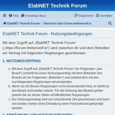
ElabNET Technik Forum
FAQ
Knowledge Base
Registrieren
Anmelden
S
ElabNET Technik Forum
Übersicht über forum.timberwolf.io
u
ElabNET Technik Forum - Nutzungsbedingungen
c
h
Mit dem Zugriff auf „ElabNET Technik Forum“
(„https://forum.timberwolf.io“) wird zwischen dir und dem Betreiber
e
ein Vertrag mit folgenden Regelungen geschlossen:
1. NUTZUNGSVERTRAG
Mit dem Zugriff auf „ElabNET Technik Forum“ (im Folgenden „das
Board“) schließt du einen Nutzungsvertrag mit dem Betreiber des
Boards ab (im Folgenden „Betreiber“) und erklärst dich mit den
nachfolgenden Regelungen einverstanden.
Wenn du mit diesen Regelungen nicht einverstanden bist, so darfst du
das Board nicht weiter nutzen. Für die Nutzung des Boards gelten
jeweils die an dieser Stelle veröffentlichten Regelungen.
Der Nutzungsvertrag wird auf unbestimmte Zeit geschlossen und kann
von beiden Seiten ohne Einhaltung einer Frist jederzeit gekündigt
werden.