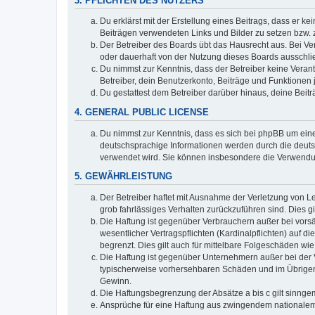
3. PFLICHTEN DES NUTZERS
Du erklärst mit der Erstellung eines Beitrags, dass er ke
Beiträgen verwendeten Links und Bilder zu setzen bzw.
Der Betreiber des Boards übt das Hausrecht aus. Bei V
oder dauerhaft von der Nutzung dieses Boards ausschlie
Du nimmst zur Kenntnis, dass der Betreiber keine Verantw
Betreiber, dein Benutzerkonto, Beiträge und Funktionen 
Du gestattest dem Betreiber darüber hinaus, deine Beit
4. GENERAL PUBLIC LICENSE
Du nimmst zur Kenntnis, dass es sich bei phpBB um eine
deutschsprachige Informationen werden durch die deuts
verwendet wird. Sie können insbesondere die Verwendun
5. GEWÄHRLEISTUNG
Der Betreiber haftet mit Ausnahme der Verletzung von Le
grob fahrlässiges Verhalten zurückzuführen sind. Dies 
Die Haftung ist gegenüber Verbrauchern außer bei vors
wesentlicher Vertragspflichten (Kardinalpflichten) auf
begrenzt. Dies gilt auch für mittelbare Folgeschäden 
Die Haftung ist gegenüber Unternehmern außer bei der V
typischerweise vorhersehbaren Schäden und im Übrigen 
Gewinn.
Die Haftungsbegrenzung der Absätze a bis c gilt sinnge
Ansprüche für eine Haftung aus zwingendem nationalem