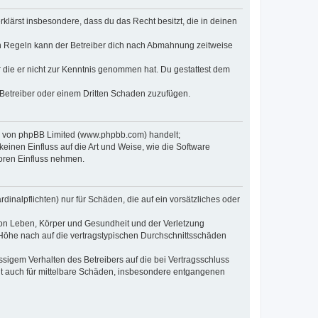
erklärst insbesondere, dass du das Recht besitzt, die in deinen
n Regeln kann der Betreiber dich nach Abmahnung zeitweise
er die er nicht zur Kenntnis genommen hat. Du gestattest dem
 Betreiber oder einem Dritten Schaden zuzufügen.
re von phpBB Limited (www.phpbb.com) handelt;
inen Einfluss auf die Art und Weise, wie die Software
oren Einfluss nehmen.
inalpflichten) nur für Schäden, die auf ein vorsätzliches oder
von Leben, Körper und Gesundheit und der Verletzung
r Höhe nach auf die vertragstypischen Durchschnittsschäden
sigem Verhalten des Betreibers auf die bei Vertragsschluss
lt auch für mittelbare Schäden, insbesondere entgangenen