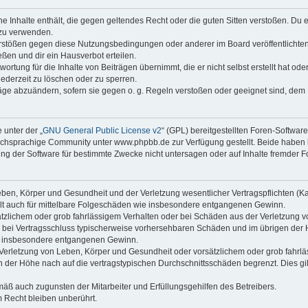
ine Inhalte enthält, die gegen geltendes Recht oder die guten Sitten verstoßen. Du 
 zu verwenden.
erstößen gegen diese Nutzungsbedingungen oder anderer im Board veröffentlichte
ßen und dir ein Hausverbot erteilen.
ortung für die Inhalte von Beiträgen übernimmt, die er nicht selbst erstellt hat od
jederzeit zu löschen oder zu sperren.
räge abzuändern, sofern sie gegen o. g. Regeln verstoßen oder geeignet sind, dem
 unter der „
GNU General Public License v2
“ (GPL) bereitgestellten Foren-Softwa
chsprachige Community unter www.phpbb.de zur Verfügung gestellt. Beide haben ke
g der Software für bestimmte Zwecke nicht untersagen oder auf Inhalte fremder F
ben, Körper und Gesundheit und der Verletzung wesentlicher Vertragspflichten (Kard
gilt auch für mittelbare Folgeschäden wie insbesondere entgangenen Gewinn.
ätzlichem oder grob fahrlässigem Verhalten oder bei Schäden aus der Verletzung 
 die bei Vertragsschluss typischerweise vorhersehbaren Schäden und im übrigen de
wie insbesondere entgangenen Gewinn.
erletzung von Leben, Körper und Gesundheit oder vorsätzlichem oder grob fahrläs
der Höhe nach auf die vertragstypischen Durchschnittsschäden begrenzt. Dies gi
mäß auch zugunsten der Mitarbeiter und Erfüllungsgehilfen des Betreibers.
 Recht bleiben unberührt.