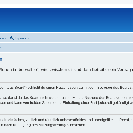
ärung
Impressum
o
n
//forum.timberwolf.io“) wird zwischen dir und dem Betreiber ein Vertra
en „das Board“) schließt du einen Nutzungsvertrag mit dem Betreiber des Boards a
 so darfst du das Board nicht weiter nutzen. Für die Nutzung des Boards gelten jew
sen und kann von beiden Seiten ohne Einhaltung einer Frist jederzeit gekündigt w
ber ein einfaches, zeitlich und räumlich unbeschränktes und unentgeltliches Recht
auch nach Kündigung des Nutzungsvertrages bestehen.