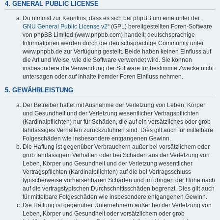
4. GENERAL PUBLIC LICENSE
Du nimmst zur Kenntnis, dass es sich bei phpBB um eine unter der „
GNU General Public License v2
“ (GPL) bereitgestellten Foren-Software
von phpBB Limited (www.phpbb.com) handelt; deutschsprachige
Informationen werden durch die deutschsprachige Community unter
www.phpbb.de zur Verfügung gestellt. Beide haben keinen Einfluss auf
die Art und Weise, wie die Software verwendet wird. Sie können
insbesondere die Verwendung der Software für bestimmte Zwecke nicht
untersagen oder auf Inhalte fremder Foren Einfluss nehmen.
5. GEWÄHRLEISTUNG
Der Betreiber haftet mit Ausnahme der Verletzung von Leben, Körper
und Gesundheit und der Verletzung wesentlicher Vertragspflichten
(Kardinalpflichten) nur für Schäden, die auf ein vorsätzliches oder grob
fahrlässiges Verhalten zurückzuführen sind. Dies gilt auch für mittelbare
Folgeschäden wie insbesondere entgangenen Gewinn.
Die Haftung ist gegenüber Verbrauchern außer bei vorsätzlichem oder
grob fahrlässigem Verhalten oder bei Schäden aus der Verletzung von
Leben, Körper und Gesundheit und der Verletzung wesentlicher
Vertragspflichten (Kardinalpflichten) auf die bei Vertragsschluss
typischerweise vorhersehbaren Schäden und im übrigen der Höhe nach
auf die vertragstypischen Durchschnittsschäden begrenzt. Dies gilt auch
für mittelbare Folgeschäden wie insbesondere entgangenen Gewinn.
Die Haftung ist gegenüber Unternehmern außer bei der Verletzung von
Leben, Körper und Gesundheit oder vorsätzlichem oder grob