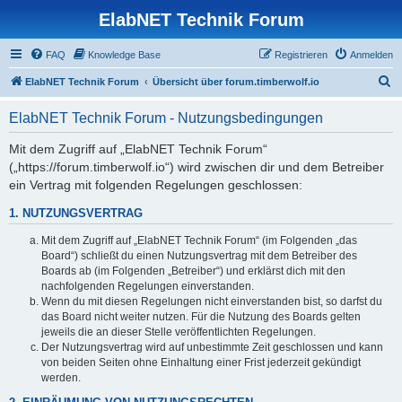
ElabNET Technik Forum
FAQ
Knowledge Base
Registrieren
Anmelden
S
ElabNET Technik Forum
Übersicht über forum.timberwolf.io
u
ElabNET Technik Forum - Nutzungsbedingungen
c
h
Mit dem Zugriff auf „ElabNET Technik Forum“
(„https://forum.timberwolf.io“) wird zwischen dir und dem Betreiber
e
ein Vertrag mit folgenden Regelungen geschlossen:
1. NUTZUNGSVERTRAG
Mit dem Zugriff auf „ElabNET Technik Forum“ (im Folgenden „das
Board“) schließt du einen Nutzungsvertrag mit dem Betreiber des
Boards ab (im Folgenden „Betreiber“) und erklärst dich mit den
nachfolgenden Regelungen einverstanden.
Wenn du mit diesen Regelungen nicht einverstanden bist, so darfst du
das Board nicht weiter nutzen. Für die Nutzung des Boards gelten
jeweils die an dieser Stelle veröffentlichten Regelungen.
Der Nutzungsvertrag wird auf unbestimmte Zeit geschlossen und kann
von beiden Seiten ohne Einhaltung einer Frist jederzeit gekündigt
werden.