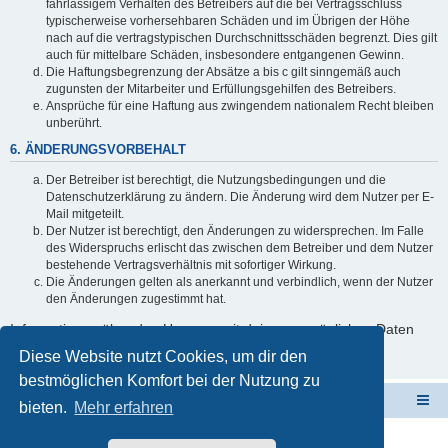
fahrlässigem Verhalten des Betreibers auf die bei Vertragsschluss
typischerweise vorhersehbaren Schäden und im Übrigen der Höhe
nach auf die vertragstypischen Durchschnittsschäden begrenzt. Dies gilt
auch für mittelbare Schäden, insbesondere entgangenen Gewinn.
Die Haftungsbegrenzung der Absätze a bis c gilt sinngemäß auch
zugunsten der Mitarbeiter und Erfüllungsgehilfen des Betreibers.
Ansprüche für eine Haftung aus zwingendem nationalem Recht bleiben
unberührt.
6. ÄNDERUNGSVORBEHALT
Der Betreiber ist berechtigt, die Nutzungsbedingungen und die
Datenschutzerklärung zu ändern. Die Änderung wird dem Nutzer per E-
Mail mitgeteilt.
Der Nutzer ist berechtigt, den Änderungen zu widersprechen. Im Falle
des Widerspruchs erlischt das zwischen dem Betreiber und dem Nutzer
bestehende Vertragsverhältnis mit sofortiger Wirkung.
Die Änderungen gelten als anerkannt und verbindlich, wenn der Nutzer
den Änderungen zugestimmt hat.
Informationen über den Umgang mit deinen persönlichen Daten
sind in der Datenschutzerklärung enthalten.
Diese Website nutzt Cookies, um dir den
bestmöglichen Komfort bei der Nutzung zu
ElabNET Technik Forum
Übersicht über forum.timberwolf.io
bieten.
Mehr erfahren
Unsere Produkte im Online-Shop kaufen