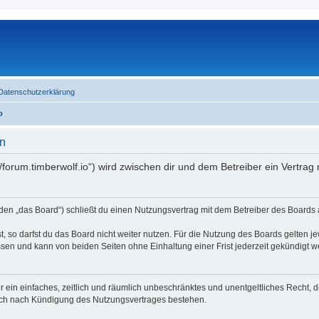
Datenschutzerklärung
o
n
//forum.timberwolf.io“) wird zwischen dir und dem Betreiber ein Vertra
en „das Board“) schließt du einen Nutzungsvertrag mit dem Betreiber des Boards a
 so darfst du das Board nicht weiter nutzen. Für die Nutzung des Boards gelten jew
sen und kann von beiden Seiten ohne Einhaltung einer Frist jederzeit gekündigt w
ber ein einfaches, zeitlich und räumlich unbeschränktes und unentgeltliches Recht
auch nach Kündigung des Nutzungsvertrages bestehen.