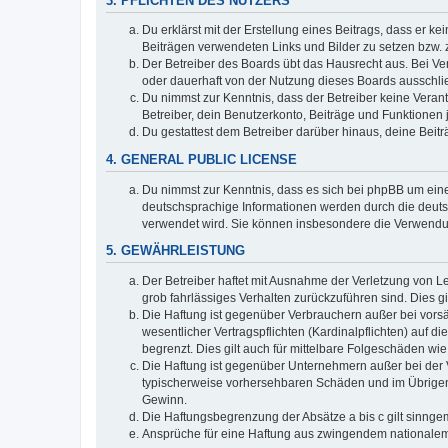
3. PFLICHTEN DES NUTZERS
Du erklärst mit der Erstellung eines Beitrags, dass er ke
Beiträgen verwendeten Links und Bilder zu setzen bzw.
Der Betreiber des Boards übt das Hausrecht aus. Bei V
oder dauerhaft von der Nutzung dieses Boards ausschlie
Du nimmst zur Kenntnis, dass der Betreiber keine Verantw
Betreiber, dein Benutzerkonto, Beiträge und Funktionen 
Du gestattest dem Betreiber darüber hinaus, deine Beit
4. GENERAL PUBLIC LICENSE
Du nimmst zur Kenntnis, dass es sich bei phpBB um eine
deutschsprachige Informationen werden durch die deuts
verwendet wird. Sie können insbesondere die Verwendun
5. GEWÄHRLEISTUNG
Der Betreiber haftet mit Ausnahme der Verletzung von Le
grob fahrlässiges Verhalten zurückzuführen sind. Dies 
Die Haftung ist gegenüber Verbrauchern außer bei vors
wesentlicher Vertragspflichten (Kardinalpflichten) auf
begrenzt. Dies gilt auch für mittelbare Folgeschäden 
Die Haftung ist gegenüber Unternehmern außer bei der V
typischerweise vorhersehbaren Schäden und im Übrigen 
Gewinn.
Die Haftungsbegrenzung der Absätze a bis c gilt sinnge
Ansprüche für eine Haftung aus zwingendem nationalem