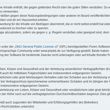
ine Inhalte enthält, die gegen geltendes Recht oder die guten Sitten verstoßen. Du 
 zu verwenden.
erstößen gegen diese Nutzungsbedingungen oder anderer im Board veröffentlichte
ßen und dir ein Hausverbot erteilen.
ortung für die Inhalte von Beiträgen übernimmt, die er nicht selbst erstellt hat od
jederzeit zu löschen oder zu sperren.
räge abzuändern, sofern sie gegen o. g. Regeln verstoßen oder geeignet sind, dem
 unter der „
GNU General Public License v2
“ (GPL) bereitgestellten Foren-Softwa
chsprachige Community unter www.phpbb.de zur Verfügung gestellt. Beide haben ke
g der Software für bestimmte Zwecke nicht untersagen oder auf Inhalte fremder F
ben, Körper und Gesundheit und der Verletzung wesentlicher Vertragspflichten (Kard
gilt auch für mittelbare Folgeschäden wie insbesondere entgangenen Gewinn.
ätzlichem oder grob fahrlässigem Verhalten oder bei Schäden aus der Verletzung 
 die bei Vertragsschluss typischerweise vorhersehbaren Schäden und im übrigen de
wie insbesondere entgangenen Gewinn.
erletzung von Leben, Körper und Gesundheit oder vorsätzlichem oder grob fahrläs
der Höhe nach auf die vertragstypischen Durchschnittsschäden begrenzt. Dies gi
mäß auch zugunsten der Mitarbeiter und Erfüllungsgehilfen des Betreibers.
 Recht bleiben unberührt.