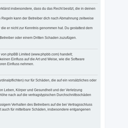
erklärst insbesondere, dass du das Recht besitzt, die in deinen
n Regeln kann der Betreiber dich nach Abmahnung zeitweise
er die er nicht zur Kenntnis genommen hat. Du gestattest dem
 Betreiber oder einem Dritten Schaden zuzufügen.
re von phpBB Limited (www.phpbb.com) handelt;
inen Einfluss auf die Art und Weise, wie die Software
oren Einfluss nehmen.
inalpflichten) nur für Schäden, die auf ein vorsätzliches oder
von Leben, Körper und Gesundheit und der Verletzung
r Höhe nach auf die vertragstypischen Durchschnittsschäden
sigem Verhalten des Betreibers auf die bei Vertragsschluss
lt auch für mittelbare Schäden, insbesondere entgangenen