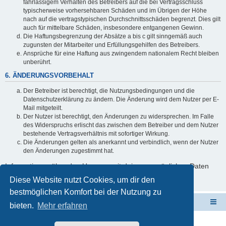
fahrlässigem Verhalten des Betreibers auf die bei Vertragsschluss
typischerweise vorhersehbaren Schäden und im Übrigen der Höhe
nach auf die vertragstypischen Durchschnittsschäden begrenzt. Dies gilt
auch für mittelbare Schäden, insbesondere entgangenen Gewinn.
Die Haftungsbegrenzung der Absätze a bis c gilt sinngemäß auch
zugunsten der Mitarbeiter und Erfüllungsgehilfen des Betreibers.
Ansprüche für eine Haftung aus zwingendem nationalem Recht bleiben
unberührt.
6. ÄNDERUNGSVORBEHALT
Der Betreiber ist berechtigt, die Nutzungsbedingungen und die
Datenschutzerklärung zu ändern. Die Änderung wird dem Nutzer per E-
Mail mitgeteilt.
Der Nutzer ist berechtigt, den Änderungen zu widersprechen. Im Falle
des Widerspruchs erlischt das zwischen dem Betreiber und dem Nutzer
bestehende Vertragsverhältnis mit sofortiger Wirkung.
Die Änderungen gelten als anerkannt und verbindlich, wenn der Nutzer
den Änderungen zugestimmt hat.
Informationen über den Umgang mit deinen persönlichen Daten
sind in der Datenschutzerklärung enthalten.
Diese Website nutzt Cookies, um dir den
bestmöglichen Komfort bei der Nutzung zu
ElabNET Technik Forum
Übersicht über forum.timberwolf.io
bieten.
Mehr erfahren
Unsere Produkte im Online-Shop kaufen