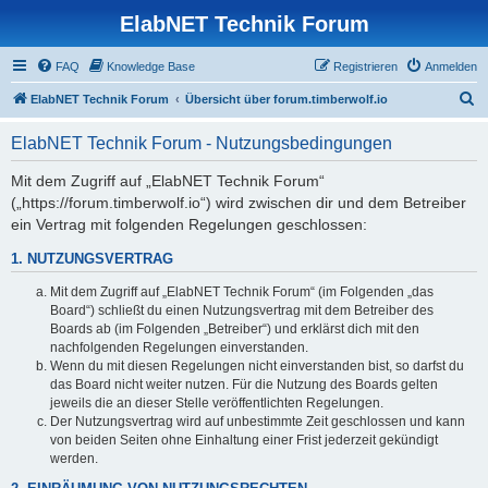
ElabNET Technik Forum
FAQ
Knowledge Base
Registrieren
Anmelden
S
ElabNET Technik Forum
Übersicht über forum.timberwolf.io
u
ElabNET Technik Forum - Nutzungsbedingungen
c
h
Mit dem Zugriff auf „ElabNET Technik Forum“
(„https://forum.timberwolf.io“) wird zwischen dir und dem Betreiber
e
ein Vertrag mit folgenden Regelungen geschlossen:
1. NUTZUNGSVERTRAG
Mit dem Zugriff auf „ElabNET Technik Forum“ (im Folgenden „das
Board“) schließt du einen Nutzungsvertrag mit dem Betreiber des
Boards ab (im Folgenden „Betreiber“) und erklärst dich mit den
nachfolgenden Regelungen einverstanden.
Wenn du mit diesen Regelungen nicht einverstanden bist, so darfst du
das Board nicht weiter nutzen. Für die Nutzung des Boards gelten
jeweils die an dieser Stelle veröffentlichten Regelungen.
Der Nutzungsvertrag wird auf unbestimmte Zeit geschlossen und kann
von beiden Seiten ohne Einhaltung einer Frist jederzeit gekündigt
werden.