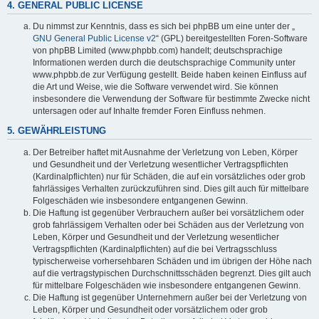
4. GENERAL PUBLIC LICENSE
Du nimmst zur Kenntnis, dass es sich bei phpBB um eine unter der „
GNU General Public License v2
“ (GPL) bereitgestellten Foren-Software
von phpBB Limited (www.phpbb.com) handelt; deutschsprachige
Informationen werden durch die deutschsprachige Community unter
www.phpbb.de zur Verfügung gestellt. Beide haben keinen Einfluss auf
die Art und Weise, wie die Software verwendet wird. Sie können
insbesondere die Verwendung der Software für bestimmte Zwecke nicht
untersagen oder auf Inhalte fremder Foren Einfluss nehmen.
5. GEWÄHRLEISTUNG
Der Betreiber haftet mit Ausnahme der Verletzung von Leben, Körper
und Gesundheit und der Verletzung wesentlicher Vertragspflichten
(Kardinalpflichten) nur für Schäden, die auf ein vorsätzliches oder grob
fahrlässiges Verhalten zurückzuführen sind. Dies gilt auch für mittelbare
Folgeschäden wie insbesondere entgangenen Gewinn.
Die Haftung ist gegenüber Verbrauchern außer bei vorsätzlichem oder
grob fahrlässigem Verhalten oder bei Schäden aus der Verletzung von
Leben, Körper und Gesundheit und der Verletzung wesentlicher
Vertragspflichten (Kardinalpflichten) auf die bei Vertragsschluss
typischerweise vorhersehbaren Schäden und im übrigen der Höhe nach
auf die vertragstypischen Durchschnittsschäden begrenzt. Dies gilt auch
für mittelbare Folgeschäden wie insbesondere entgangenen Gewinn.
Die Haftung ist gegenüber Unternehmern außer bei der Verletzung von
Leben, Körper und Gesundheit oder vorsätzlichem oder grob