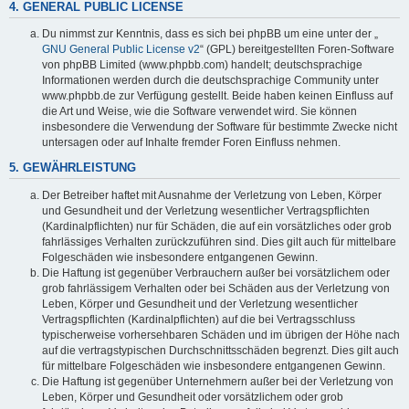
4. GENERAL PUBLIC LICENSE
Du nimmst zur Kenntnis, dass es sich bei phpBB um eine unter der „
GNU General Public License v2
“ (GPL) bereitgestellten Foren-Software
von phpBB Limited (www.phpbb.com) handelt; deutschsprachige
Informationen werden durch die deutschsprachige Community unter
www.phpbb.de zur Verfügung gestellt. Beide haben keinen Einfluss auf
die Art und Weise, wie die Software verwendet wird. Sie können
insbesondere die Verwendung der Software für bestimmte Zwecke nicht
untersagen oder auf Inhalte fremder Foren Einfluss nehmen.
5. GEWÄHRLEISTUNG
Der Betreiber haftet mit Ausnahme der Verletzung von Leben, Körper
und Gesundheit und der Verletzung wesentlicher Vertragspflichten
(Kardinalpflichten) nur für Schäden, die auf ein vorsätzliches oder grob
fahrlässiges Verhalten zurückzuführen sind. Dies gilt auch für mittelbare
Folgeschäden wie insbesondere entgangenen Gewinn.
Die Haftung ist gegenüber Verbrauchern außer bei vorsätzlichem oder
grob fahrlässigem Verhalten oder bei Schäden aus der Verletzung von
Leben, Körper und Gesundheit und der Verletzung wesentlicher
Vertragspflichten (Kardinalpflichten) auf die bei Vertragsschluss
typischerweise vorhersehbaren Schäden und im übrigen der Höhe nach
auf die vertragstypischen Durchschnittsschäden begrenzt. Dies gilt auch
für mittelbare Folgeschäden wie insbesondere entgangenen Gewinn.
Die Haftung ist gegenüber Unternehmern außer bei der Verletzung von
Leben, Körper und Gesundheit oder vorsätzlichem oder grob