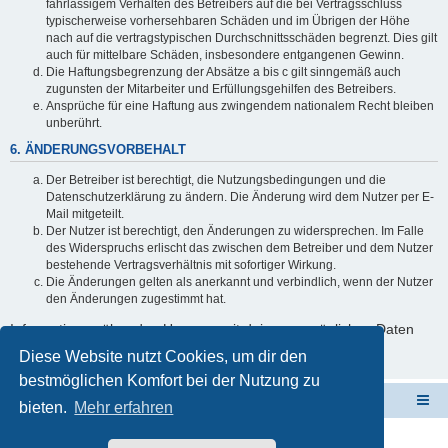
fahrlässigem Verhalten des Betreibers auf die bei Vertragsschluss
typischerweise vorhersehbaren Schäden und im Übrigen der Höhe
nach auf die vertragstypischen Durchschnittsschäden begrenzt. Dies gilt
auch für mittelbare Schäden, insbesondere entgangenen Gewinn.
Die Haftungsbegrenzung der Absätze a bis c gilt sinngemäß auch
zugunsten der Mitarbeiter und Erfüllungsgehilfen des Betreibers.
Ansprüche für eine Haftung aus zwingendem nationalem Recht bleiben
unberührt.
6. ÄNDERUNGSVORBEHALT
Der Betreiber ist berechtigt, die Nutzungsbedingungen und die
Datenschutzerklärung zu ändern. Die Änderung wird dem Nutzer per E-
Mail mitgeteilt.
Der Nutzer ist berechtigt, den Änderungen zu widersprechen. Im Falle
des Widerspruchs erlischt das zwischen dem Betreiber und dem Nutzer
bestehende Vertragsverhältnis mit sofortiger Wirkung.
Die Änderungen gelten als anerkannt und verbindlich, wenn der Nutzer
den Änderungen zugestimmt hat.
Informationen über den Umgang mit deinen persönlichen Daten
sind in der Datenschutzerklärung enthalten.
Diese Website nutzt Cookies, um dir den
bestmöglichen Komfort bei der Nutzung zu
ElabNET Technik Forum
Übersicht über forum.timberwolf.io
bieten.
Mehr erfahren
Unsere Produkte im Online-Shop kaufen