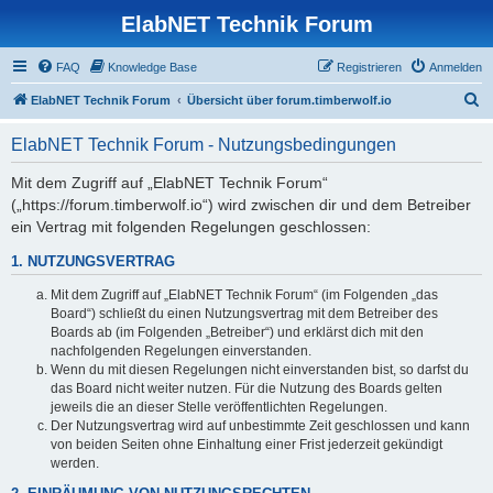
ElabNET Technik Forum
FAQ
Knowledge Base
Registrieren
Anmelden
S
ElabNET Technik Forum
Übersicht über forum.timberwolf.io
u
ElabNET Technik Forum - Nutzungsbedingungen
c
h
Mit dem Zugriff auf „ElabNET Technik Forum“
(„https://forum.timberwolf.io“) wird zwischen dir und dem Betreiber
e
ein Vertrag mit folgenden Regelungen geschlossen:
1. NUTZUNGSVERTRAG
Mit dem Zugriff auf „ElabNET Technik Forum“ (im Folgenden „das
Board“) schließt du einen Nutzungsvertrag mit dem Betreiber des
Boards ab (im Folgenden „Betreiber“) und erklärst dich mit den
nachfolgenden Regelungen einverstanden.
Wenn du mit diesen Regelungen nicht einverstanden bist, so darfst du
das Board nicht weiter nutzen. Für die Nutzung des Boards gelten
jeweils die an dieser Stelle veröffentlichten Regelungen.
Der Nutzungsvertrag wird auf unbestimmte Zeit geschlossen und kann
von beiden Seiten ohne Einhaltung einer Frist jederzeit gekündigt
werden.