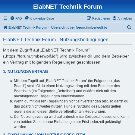
ElabNET Technik Forum
FAQ
Knowledge Base
Registrieren
Anmelden
S
ElabNET Technik Forum
Übersicht über forum.timberwolf.io
u
ElabNET Technik Forum - Nutzungsbedingungen
c
h
Mit dem Zugriff auf „ElabNET Technik Forum“
(„https://forum.timberwolf.io“) wird zwischen dir und dem Betreiber
e
ein Vertrag mit folgenden Regelungen geschlossen:
1. NUTZUNGSVERTRAG
Mit dem Zugriff auf „ElabNET Technik Forum“ (im Folgenden „das
Board“) schließt du einen Nutzungsvertrag mit dem Betreiber des
Boards ab (im Folgenden „Betreiber“) und erklärst dich mit den
nachfolgenden Regelungen einverstanden.
Wenn du mit diesen Regelungen nicht einverstanden bist, so darfst du
das Board nicht weiter nutzen. Für die Nutzung des Boards gelten
jeweils die an dieser Stelle veröffentlichten Regelungen.
Der Nutzungsvertrag wird auf unbestimmte Zeit geschlossen und kann
von beiden Seiten ohne Einhaltung einer Frist jederzeit gekündigt
werden.