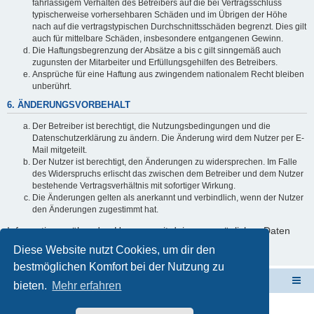
fahrlässigem Verhalten des Betreibers auf die bei Vertragsschluss
typischerweise vorhersehbaren Schäden und im Übrigen der Höhe
nach auf die vertragstypischen Durchschnittsschäden begrenzt. Dies gilt
auch für mittelbare Schäden, insbesondere entgangenen Gewinn.
Die Haftungsbegrenzung der Absätze a bis c gilt sinngemäß auch
zugunsten der Mitarbeiter und Erfüllungsgehilfen des Betreibers.
Ansprüche für eine Haftung aus zwingendem nationalem Recht bleiben
unberührt.
6. ÄNDERUNGSVORBEHALT
Der Betreiber ist berechtigt, die Nutzungsbedingungen und die
Datenschutzerklärung zu ändern. Die Änderung wird dem Nutzer per E-
Mail mitgeteilt.
Der Nutzer ist berechtigt, den Änderungen zu widersprechen. Im Falle
des Widerspruchs erlischt das zwischen dem Betreiber und dem Nutzer
bestehende Vertragsverhältnis mit sofortiger Wirkung.
Die Änderungen gelten als anerkannt und verbindlich, wenn der Nutzer
den Änderungen zugestimmt hat.
Informationen über den Umgang mit deinen persönlichen Daten
sind in der Datenschutzerklärung enthalten.
Diese Website nutzt Cookies, um dir den
bestmöglichen Komfort bei der Nutzung zu
ElabNET Technik Forum
Übersicht über forum.timberwolf.io
bieten.
Mehr erfahren
Unsere Produkte im Online-Shop kaufen