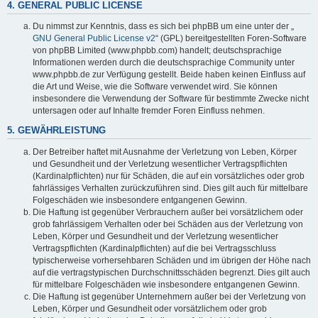
4. GENERAL PUBLIC LICENSE
Du nimmst zur Kenntnis, dass es sich bei phpBB um eine unter der „
GNU General Public License v2
“ (GPL) bereitgestellten Foren-Software
von phpBB Limited (www.phpbb.com) handelt; deutschsprachige
Informationen werden durch die deutschsprachige Community unter
www.phpbb.de zur Verfügung gestellt. Beide haben keinen Einfluss auf
die Art und Weise, wie die Software verwendet wird. Sie können
insbesondere die Verwendung der Software für bestimmte Zwecke nicht
untersagen oder auf Inhalte fremder Foren Einfluss nehmen.
5. GEWÄHRLEISTUNG
Der Betreiber haftet mit Ausnahme der Verletzung von Leben, Körper
und Gesundheit und der Verletzung wesentlicher Vertragspflichten
(Kardinalpflichten) nur für Schäden, die auf ein vorsätzliches oder grob
fahrlässiges Verhalten zurückzuführen sind. Dies gilt auch für mittelbare
Folgeschäden wie insbesondere entgangenen Gewinn.
Die Haftung ist gegenüber Verbrauchern außer bei vorsätzlichem oder
grob fahrlässigem Verhalten oder bei Schäden aus der Verletzung von
Leben, Körper und Gesundheit und der Verletzung wesentlicher
Vertragspflichten (Kardinalpflichten) auf die bei Vertragsschluss
typischerweise vorhersehbaren Schäden und im übrigen der Höhe nach
auf die vertragstypischen Durchschnittsschäden begrenzt. Dies gilt auch
für mittelbare Folgeschäden wie insbesondere entgangenen Gewinn.
Die Haftung ist gegenüber Unternehmern außer bei der Verletzung von
Leben, Körper und Gesundheit oder vorsätzlichem oder grob