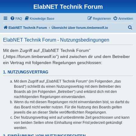
ElabNET Technik Forum
FAQ
Knowledge Base
Registrieren
Anmelden
S
ElabNET Technik Forum
Übersicht über forum.timberwolf.io
u
ElabNET Technik Forum - Nutzungsbedingungen
c
h
Mit dem Zugriff auf „ElabNET Technik Forum“
(„https://forum.timberwolf.io“) wird zwischen dir und dem Betreiber
e
ein Vertrag mit folgenden Regelungen geschlossen:
1. NUTZUNGSVERTRAG
Mit dem Zugriff auf „ElabNET Technik Forum“ (im Folgenden „das
Board“) schließt du einen Nutzungsvertrag mit dem Betreiber des
Boards ab (im Folgenden „Betreiber“) und erklärst dich mit den
nachfolgenden Regelungen einverstanden.
Wenn du mit diesen Regelungen nicht einverstanden bist, so darfst du
das Board nicht weiter nutzen. Für die Nutzung des Boards gelten
jeweils die an dieser Stelle veröffentlichten Regelungen.
Der Nutzungsvertrag wird auf unbestimmte Zeit geschlossen und kann
von beiden Seiten ohne Einhaltung einer Frist jederzeit gekündigt
werden.