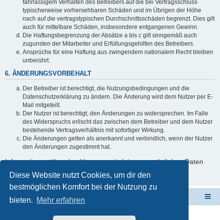
fahrlässigem Verhalten des Betreibers auf die bei Vertragsschluss
typischerweise vorhersehbaren Schäden und im Übrigen der Höhe
nach auf die vertragstypischen Durchschnittsschäden begrenzt. Dies gilt
auch für mittelbare Schäden, insbesondere entgangenen Gewinn.
Die Haftungsbegrenzung der Absätze a bis c gilt sinngemäß auch
zugunsten der Mitarbeiter und Erfüllungsgehilfen des Betreibers.
Ansprüche für eine Haftung aus zwingendem nationalem Recht bleiben
unberührt.
6. ÄNDERUNGSVORBEHALT
Der Betreiber ist berechtigt, die Nutzungsbedingungen und die
Datenschutzerklärung zu ändern. Die Änderung wird dem Nutzer per E-
Mail mitgeteilt.
Der Nutzer ist berechtigt, den Änderungen zu widersprechen. Im Falle
des Widerspruchs erlischt das zwischen dem Betreiber und dem Nutzer
bestehende Vertragsverhältnis mit sofortiger Wirkung.
Die Änderungen gelten als anerkannt und verbindlich, wenn der Nutzer
den Änderungen zugestimmt hat.
Informationen über den Umgang mit deinen persönlichen Daten
sind in der Datenschutzerklärung enthalten.
Diese Website nutzt Cookies, um dir den
bestmöglichen Komfort bei der Nutzung zu
ElabNET Technik Forum
Übersicht über forum.timberwolf.io
bieten.
Mehr erfahren
Unsere Produkte im Online-Shop kaufen