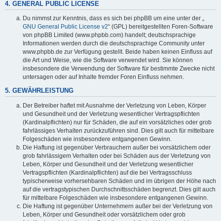
4. GENERAL PUBLIC LICENSE
Du nimmst zur Kenntnis, dass es sich bei phpBB um eine unter der „
GNU General Public License v2
“ (GPL) bereitgestellten Foren-Software
von phpBB Limited (www.phpbb.com) handelt; deutschsprachige
Informationen werden durch die deutschsprachige Community unter
www.phpbb.de zur Verfügung gestellt. Beide haben keinen Einfluss auf
die Art und Weise, wie die Software verwendet wird. Sie können
insbesondere die Verwendung der Software für bestimmte Zwecke nicht
untersagen oder auf Inhalte fremder Foren Einfluss nehmen.
5. GEWÄHRLEISTUNG
Der Betreiber haftet mit Ausnahme der Verletzung von Leben, Körper
und Gesundheit und der Verletzung wesentlicher Vertragspflichten
(Kardinalpflichten) nur für Schäden, die auf ein vorsätzliches oder grob
fahrlässiges Verhalten zurückzuführen sind. Dies gilt auch für mittelbare
Folgeschäden wie insbesondere entgangenen Gewinn.
Die Haftung ist gegenüber Verbrauchern außer bei vorsätzlichem oder
grob fahrlässigem Verhalten oder bei Schäden aus der Verletzung von
Leben, Körper und Gesundheit und der Verletzung wesentlicher
Vertragspflichten (Kardinalpflichten) auf die bei Vertragsschluss
typischerweise vorhersehbaren Schäden und im übrigen der Höhe nach
auf die vertragstypischen Durchschnittsschäden begrenzt. Dies gilt auch
für mittelbare Folgeschäden wie insbesondere entgangenen Gewinn.
Die Haftung ist gegenüber Unternehmern außer bei der Verletzung von
Leben, Körper und Gesundheit oder vorsätzlichem oder grob