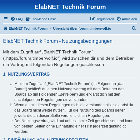
ElabNET Technik Forum
FAQ
Knowledge Base
Registrieren
Anmelden
S
ElabNET Technik Forum
Übersicht über forum.timberwolf.io
u
ElabNET Technik Forum - Nutzungsbedingungen
c
h
Mit dem Zugriff auf „ElabNET Technik Forum“
(„https://forum.timberwolf.io“) wird zwischen dir und dem Betreiber
e
ein Vertrag mit folgenden Regelungen geschlossen:
1. NUTZUNGSVERTRAG
Mit dem Zugriff auf „ElabNET Technik Forum“ (im Folgenden „das
Board“) schließt du einen Nutzungsvertrag mit dem Betreiber des
Boards ab (im Folgenden „Betreiber“) und erklärst dich mit den
nachfolgenden Regelungen einverstanden.
Wenn du mit diesen Regelungen nicht einverstanden bist, so darfst du
das Board nicht weiter nutzen. Für die Nutzung des Boards gelten
jeweils die an dieser Stelle veröffentlichten Regelungen.
Der Nutzungsvertrag wird auf unbestimmte Zeit geschlossen und kann
von beiden Seiten ohne Einhaltung einer Frist jederzeit gekündigt
werden.