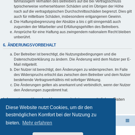
fahrlässigem Verhalten des Betreibers auf die bei Vertragsschluss
typischerweise vorhersehbaren Schäden und im Übrigen der Höhe
nach auf die vertragstypischen Durchschnittsschäden begrenzt. Dies gilt
auch für mittelbare Schäden, insbesondere entgangenen Gewinn.
Die Haftungsbegrenzung der Absätze a bis c gilt sinngemäß auch
zugunsten der Mitarbeiter und Erfüllungsgehilfen des Betreibers.
Ansprüche für eine Haftung aus zwingendem nationalem Recht bleiben
unberührt.
6. ÄNDERUNGSVORBEHALT
Der Betreiber ist berechtigt, die Nutzungsbedingungen und die
Datenschutzerklärung zu ändern. Die Änderung wird dem Nutzer per E-
Mail mitgeteilt.
Der Nutzer ist berechtigt, den Änderungen zu widersprechen. Im Falle
des Widerspruchs erlischt das zwischen dem Betreiber und dem Nutzer
bestehende Vertragsverhältnis mit sofortiger Wirkung.
Die Änderungen gelten als anerkannt und verbindlich, wenn der Nutzer
den Änderungen zugestimmt hat.
Informationen über den Umgang mit deinen persönlichen Daten
sind in der Datenschutzerklärung enthalten.
Diese Website nutzt Cookies, um dir den
bestmöglichen Komfort bei der Nutzung zu
ElabNET Technik Forum
Übersicht über forum.timberwolf.io
bieten.
Mehr erfahren
Unsere Produkte im Online-Shop kaufen