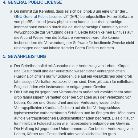
4. GENERAL PUBLIC LICENSE
Du nimmst zur Kenntnis, dass es sich bei phpBB um eine unter der „
GNU General Public License v2
“ (GPL) bereitgestellten Foren-Software
von phpBB Limited (www.phpbb.com) handelt; deutschsprachige
Informationen werden durch die deutschsprachige Community unter
www.phpbb.de zur Verfügung gestellt. Beide haben keinen Einfluss auf
die Art und Weise, wie die Software verwendet wird. Sie können
insbesondere die Verwendung der Software für bestimmte Zwecke nicht
untersagen oder auf Inhalte fremder Foren Einfluss nehmen.
5. GEWÄHRLEISTUNG
Der Betreiber haftet mit Ausnahme der Verletzung von Leben, Körper
und Gesundheit und der Verletzung wesentlicher Vertragspflichten
(Kardinalpflichten) nur für Schäden, die auf ein vorsätzliches oder grob
fahrlässiges Verhalten zurückzuführen sind. Dies gilt auch für mittelbare
Folgeschäden wie insbesondere entgangenen Gewinn.
Die Haftung ist gegenüber Verbrauchern außer bei vorsätzlichem oder
grob fahrlässigem Verhalten oder bei Schäden aus der Verletzung von
Leben, Körper und Gesundheit und der Verletzung wesentlicher
Vertragspflichten (Kardinalpflichten) auf die bei Vertragsschluss
typischerweise vorhersehbaren Schäden und im übrigen der Höhe nach
auf die vertragstypischen Durchschnittsschäden begrenzt. Dies gilt auch
für mittelbare Folgeschäden wie insbesondere entgangenen Gewinn.
Die Haftung ist gegenüber Unternehmern außer bei der Verletzung von
Leben, Körper und Gesundheit oder vorsätzlichem oder grob