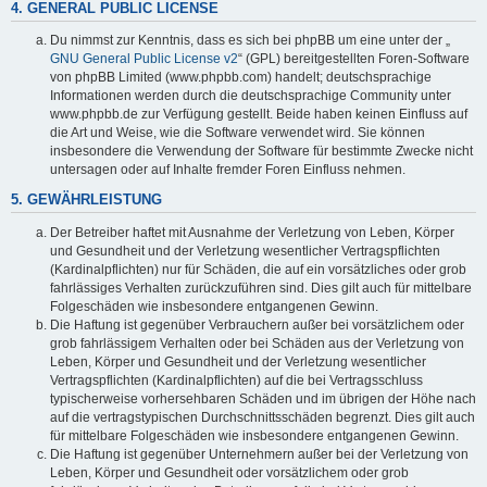
4. GENERAL PUBLIC LICENSE
Du nimmst zur Kenntnis, dass es sich bei phpBB um eine unter der „
GNU General Public License v2
“ (GPL) bereitgestellten Foren-Software
von phpBB Limited (www.phpbb.com) handelt; deutschsprachige
Informationen werden durch die deutschsprachige Community unter
www.phpbb.de zur Verfügung gestellt. Beide haben keinen Einfluss auf
die Art und Weise, wie die Software verwendet wird. Sie können
insbesondere die Verwendung der Software für bestimmte Zwecke nicht
untersagen oder auf Inhalte fremder Foren Einfluss nehmen.
5. GEWÄHRLEISTUNG
Der Betreiber haftet mit Ausnahme der Verletzung von Leben, Körper
und Gesundheit und der Verletzung wesentlicher Vertragspflichten
(Kardinalpflichten) nur für Schäden, die auf ein vorsätzliches oder grob
fahrlässiges Verhalten zurückzuführen sind. Dies gilt auch für mittelbare
Folgeschäden wie insbesondere entgangenen Gewinn.
Die Haftung ist gegenüber Verbrauchern außer bei vorsätzlichem oder
grob fahrlässigem Verhalten oder bei Schäden aus der Verletzung von
Leben, Körper und Gesundheit und der Verletzung wesentlicher
Vertragspflichten (Kardinalpflichten) auf die bei Vertragsschluss
typischerweise vorhersehbaren Schäden und im übrigen der Höhe nach
auf die vertragstypischen Durchschnittsschäden begrenzt. Dies gilt auch
für mittelbare Folgeschäden wie insbesondere entgangenen Gewinn.
Die Haftung ist gegenüber Unternehmern außer bei der Verletzung von
Leben, Körper und Gesundheit oder vorsätzlichem oder grob