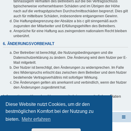
fahrlässigem Verhalten des Betreibers auf die bei Vertragsschluss
typischerweise vorhersehbaren Schäden und im Übrigen der Höhe
nach auf die vertragstypischen Durchschnittsschäden begrenzt. Dies gilt
auch für mittelbare Schäden, insbesondere entgangenen Gewinn.
Die Haftungsbegrenzung der Absätze a bis c gilt sinngemäß auch
zugunsten der Mitarbeiter und Erfüllungsgehilfen des Betreibers.
Ansprüche für eine Haftung aus zwingendem nationalem Recht bleiben
unberührt.
6. ÄNDERUNGSVORBEHALT
Der Betreiber ist berechtigt, die Nutzungsbedingungen und die
Datenschutzerklärung zu ändern. Die Änderung wird dem Nutzer per E-
Mail mitgeteilt.
Der Nutzer ist berechtigt, den Änderungen zu widersprechen. Im Falle
des Widerspruchs erlischt das zwischen dem Betreiber und dem Nutzer
bestehende Vertragsverhältnis mit sofortiger Wirkung.
Die Änderungen gelten als anerkannt und verbindlich, wenn der Nutzer
den Änderungen zugestimmt hat.
Informationen über den Umgang mit deinen persönlichen Daten
sind in der Datenschutzerklärung enthalten.
Diese Website nutzt Cookies, um dir den
bestmöglichen Komfort bei der Nutzung zu
ElabNET Technik Forum
Übersicht über forum.timberwolf.io
bieten.
Mehr erfahren
Unsere Produkte im Online-Shop kaufen