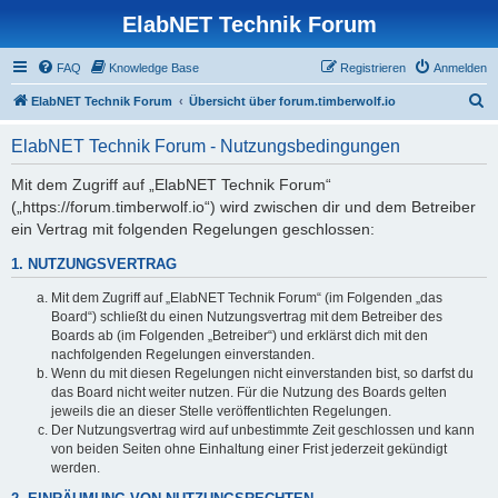
ElabNET Technik Forum
FAQ
Knowledge Base
Registrieren
Anmelden
S
ElabNET Technik Forum
Übersicht über forum.timberwolf.io
u
ElabNET Technik Forum - Nutzungsbedingungen
c
h
Mit dem Zugriff auf „ElabNET Technik Forum“
(„https://forum.timberwolf.io“) wird zwischen dir und dem Betreiber
e
ein Vertrag mit folgenden Regelungen geschlossen:
1. NUTZUNGSVERTRAG
Mit dem Zugriff auf „ElabNET Technik Forum“ (im Folgenden „das
Board“) schließt du einen Nutzungsvertrag mit dem Betreiber des
Boards ab (im Folgenden „Betreiber“) und erklärst dich mit den
nachfolgenden Regelungen einverstanden.
Wenn du mit diesen Regelungen nicht einverstanden bist, so darfst du
das Board nicht weiter nutzen. Für die Nutzung des Boards gelten
jeweils die an dieser Stelle veröffentlichten Regelungen.
Der Nutzungsvertrag wird auf unbestimmte Zeit geschlossen und kann
von beiden Seiten ohne Einhaltung einer Frist jederzeit gekündigt
werden.