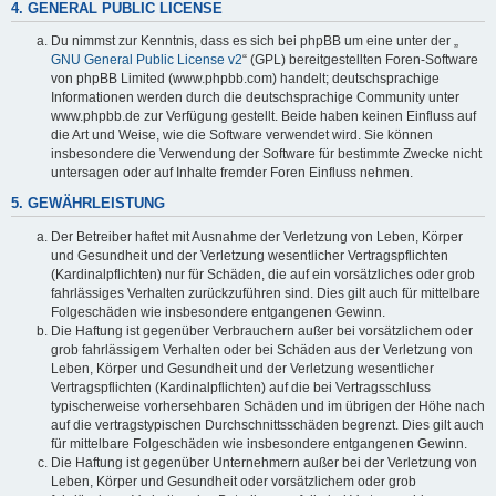
4. GENERAL PUBLIC LICENSE
Du nimmst zur Kenntnis, dass es sich bei phpBB um eine unter der „
GNU General Public License v2
“ (GPL) bereitgestellten Foren-Software
von phpBB Limited (www.phpbb.com) handelt; deutschsprachige
Informationen werden durch die deutschsprachige Community unter
www.phpbb.de zur Verfügung gestellt. Beide haben keinen Einfluss auf
die Art und Weise, wie die Software verwendet wird. Sie können
insbesondere die Verwendung der Software für bestimmte Zwecke nicht
untersagen oder auf Inhalte fremder Foren Einfluss nehmen.
5. GEWÄHRLEISTUNG
Der Betreiber haftet mit Ausnahme der Verletzung von Leben, Körper
und Gesundheit und der Verletzung wesentlicher Vertragspflichten
(Kardinalpflichten) nur für Schäden, die auf ein vorsätzliches oder grob
fahrlässiges Verhalten zurückzuführen sind. Dies gilt auch für mittelbare
Folgeschäden wie insbesondere entgangenen Gewinn.
Die Haftung ist gegenüber Verbrauchern außer bei vorsätzlichem oder
grob fahrlässigem Verhalten oder bei Schäden aus der Verletzung von
Leben, Körper und Gesundheit und der Verletzung wesentlicher
Vertragspflichten (Kardinalpflichten) auf die bei Vertragsschluss
typischerweise vorhersehbaren Schäden und im übrigen der Höhe nach
auf die vertragstypischen Durchschnittsschäden begrenzt. Dies gilt auch
für mittelbare Folgeschäden wie insbesondere entgangenen Gewinn.
Die Haftung ist gegenüber Unternehmern außer bei der Verletzung von
Leben, Körper und Gesundheit oder vorsätzlichem oder grob