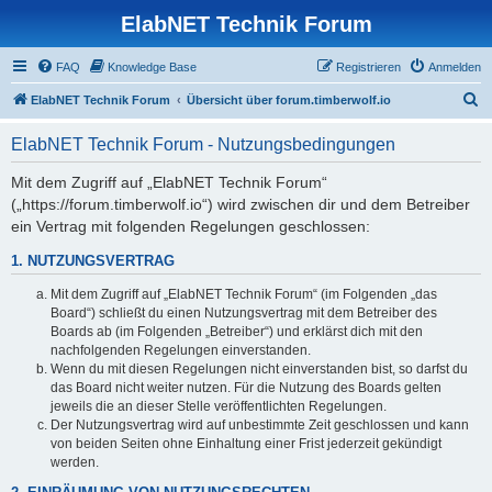
ElabNET Technik Forum
FAQ
Knowledge Base
Registrieren
Anmelden
S
ElabNET Technik Forum
Übersicht über forum.timberwolf.io
u
ElabNET Technik Forum - Nutzungsbedingungen
c
h
Mit dem Zugriff auf „ElabNET Technik Forum“
(„https://forum.timberwolf.io“) wird zwischen dir und dem Betreiber
e
ein Vertrag mit folgenden Regelungen geschlossen:
1. NUTZUNGSVERTRAG
Mit dem Zugriff auf „ElabNET Technik Forum“ (im Folgenden „das
Board“) schließt du einen Nutzungsvertrag mit dem Betreiber des
Boards ab (im Folgenden „Betreiber“) und erklärst dich mit den
nachfolgenden Regelungen einverstanden.
Wenn du mit diesen Regelungen nicht einverstanden bist, so darfst du
das Board nicht weiter nutzen. Für die Nutzung des Boards gelten
jeweils die an dieser Stelle veröffentlichten Regelungen.
Der Nutzungsvertrag wird auf unbestimmte Zeit geschlossen und kann
von beiden Seiten ohne Einhaltung einer Frist jederzeit gekündigt
werden.