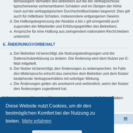
fahrlässigem Verhalten des Betreibers auf die bei Vertragsschluss
typischerweise vorhersehbaren Schäden und im Übrigen der Höhe
nach auf die vertragstypischen Durchschnittsschäden begrenzt. Dies gilt
auch für mittelbare Schäden, insbesondere entgangenen Gewinn.
Die Haftungsbegrenzung der Absätze a bis c gilt sinngemäß auch
zugunsten der Mitarbeiter und Erfüllungsgehilfen des Betreibers.
Ansprüche für eine Haftung aus zwingendem nationalem Recht bleiben
unberührt.
6. ÄNDERUNGSVORBEHALT
Der Betreiber ist berechtigt, die Nutzungsbedingungen und die
Datenschutzerklärung zu ändern. Die Änderung wird dem Nutzer per E-
Mail mitgeteilt.
Der Nutzer ist berechtigt, den Änderungen zu widersprechen. Im Falle
des Widerspruchs erlischt das zwischen dem Betreiber und dem Nutzer
bestehende Vertragsverhältnis mit sofortiger Wirkung.
Die Änderungen gelten als anerkannt und verbindlich, wenn der Nutzer
den Änderungen zugestimmt hat.
Informationen über den Umgang mit deinen persönlichen Daten
sind in der Datenschutzerklärung enthalten.
Diese Website nutzt Cookies, um dir den
bestmöglichen Komfort bei der Nutzung zu
ElabNET Technik Forum
Übersicht über forum.timberwolf.io
bieten.
Mehr erfahren
Unsere Produkte im Online-Shop kaufen