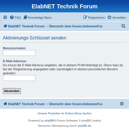
ElabNET Technik Forum
FAQ
Knowledge Base
Registrieren
Anmelden
S
ElabNET Technik Forum
Übersicht über forum.timberwolf.io
u
Aktivierungs-Schlüssel senden
c
h
Benutzername:
e
E-Mail-Adresse:
Du musst die E-Mail-Adresse angeben, die in deinem Profil hinterlegt ist. Diese hast du
bei der Registrierung angegeben oder nachträglich in deinem persönlichen Bereich
geändert.
ElabNET Technik Forum
Übersicht über forum.timberwolf.io
Unsere Produkte im Online-Shop kaufen
Powered by
phpBB
® Forum Software © phpBB Limited
Deutsche Übersetzung durch
phpBB.de