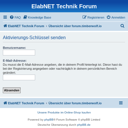
ElabNET Technik Forum
FAQ
Knowledge Base
Registrieren
Anmelden
S
ElabNET Technik Forum
Übersicht über forum.timberwolf.io
u
Aktivierungs-Schlüssel senden
c
h
Benutzername:
e
E-Mail-Adresse:
Du musst die E-Mail-Adresse angeben, die in deinem Profil hinterlegt ist. Diese hast du
bei der Registrierung angegeben oder nachträglich in deinem persönlichen Bereich
geändert.
ElabNET Technik Forum
Übersicht über forum.timberwolf.io
Unsere Produkte im Online-Shop kaufen
Powered by
phpBB
® Forum Software © phpBB Limited
Deutsche Übersetzung durch
phpBB.de