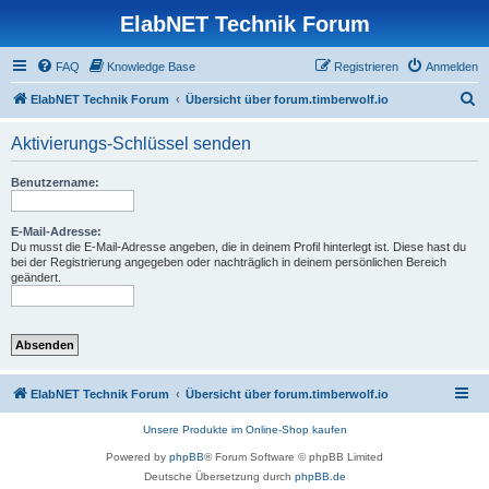
ElabNET Technik Forum
FAQ
Knowledge Base
Registrieren
Anmelden
S
ElabNET Technik Forum
Übersicht über forum.timberwolf.io
u
Aktivierungs-Schlüssel senden
c
h
Benutzername:
e
E-Mail-Adresse:
Du musst die E-Mail-Adresse angeben, die in deinem Profil hinterlegt ist. Diese hast du
bei der Registrierung angegeben oder nachträglich in deinem persönlichen Bereich
geändert.
ElabNET Technik Forum
Übersicht über forum.timberwolf.io
Unsere Produkte im Online-Shop kaufen
Powered by
phpBB
® Forum Software © phpBB Limited
Deutsche Übersetzung durch
phpBB.de