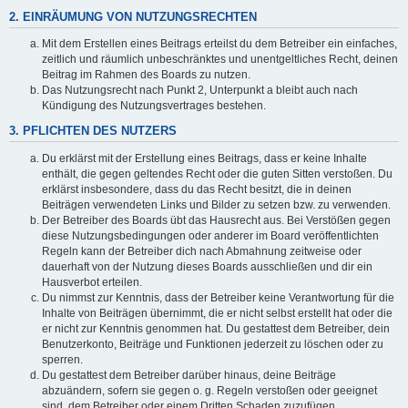
2. EINRÄUMUNG VON NUTZUNGSRECHTEN
Mit dem Erstellen eines Beitrags erteilst du dem Betreiber ein einfaches,
zeitlich und räumlich unbeschränktes und unentgeltliches Recht, deinen
Beitrag im Rahmen des Boards zu nutzen.
Das Nutzungsrecht nach Punkt 2, Unterpunkt a bleibt auch nach
Kündigung des Nutzungsvertrages bestehen.
3. PFLICHTEN DES NUTZERS
Du erklärst mit der Erstellung eines Beitrags, dass er keine Inhalte
enthält, die gegen geltendes Recht oder die guten Sitten verstoßen. Du
erklärst insbesondere, dass du das Recht besitzt, die in deinen
Beiträgen verwendeten Links und Bilder zu setzen bzw. zu verwenden.
Der Betreiber des Boards übt das Hausrecht aus. Bei Verstößen gegen
diese Nutzungsbedingungen oder anderer im Board veröffentlichten
Regeln kann der Betreiber dich nach Abmahnung zeitweise oder
dauerhaft von der Nutzung dieses Boards ausschließen und dir ein
Hausverbot erteilen.
Du nimmst zur Kenntnis, dass der Betreiber keine Verantwortung für die
Inhalte von Beiträgen übernimmt, die er nicht selbst erstellt hat oder die
er nicht zur Kenntnis genommen hat. Du gestattest dem Betreiber, dein
Benutzerkonto, Beiträge und Funktionen jederzeit zu löschen oder zu
sperren.
Du gestattest dem Betreiber darüber hinaus, deine Beiträge
abzuändern, sofern sie gegen o. g. Regeln verstoßen oder geeignet
sind, dem Betreiber oder einem Dritten Schaden zuzufügen.