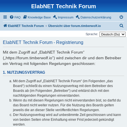
ElabNET Technik Forum
FAQ
Knowledge Base
Impressum
Datenschutzerklärung
S
ElabNET Technik Forum
Übersicht über forum.timberwolf.io
u
Sprache:
c
ElabNET Technik Forum - Registrierung
h
Mit dem Zugriff auf „ElabNET Technik Forum“
e
(„https://forum.timberwolf.io“) wird zwischen dir und dem Betreiber
ein Vertrag mit folgenden Regelungen geschlossen:
1. NUTZUNGSVERTRAG
Mit dem Zugriff auf „ElabNET Technik Forum“ (im Folgenden „das
Board“) schließt du einen Nutzungsvertrag mit dem Betreiber des
Boards ab (im Folgenden „Betreiber“) und erklärst dich mit den
nachfolgenden Regelungen einverstanden.
Wenn du mit diesen Regelungen nicht einverstanden bist, so darfst du
das Board nicht weiter nutzen. Für die Nutzung des Boards gelten
jeweils die an dieser Stelle veröffentlichten Regelungen.
Der Nutzungsvertrag wird auf unbestimmte Zeit geschlossen und kann
von beiden Seiten ohne Einhaltung einer Frist jederzeit gekündigt
werden.