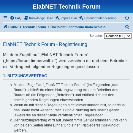
ElabNET Technik Forum
FAQ
Knowledge Base
Impressum
Datenschutzerklärung
S
ElabNET Technik Forum
Übersicht über forum.timberwolf.io
u
Sprache:
c
ElabNET Technik Forum - Registrierung
h
Mit dem Zugriff auf „ElabNET Technik Forum“
e
(„https://forum.timberwolf.io“) wird zwischen dir und dem Betreiber
ein Vertrag mit folgenden Regelungen geschlossen:
1. NUTZUNGSVERTRAG
Mit dem Zugriff auf „ElabNET Technik Forum“ (im Folgenden „das
Board“) schließt du einen Nutzungsvertrag mit dem Betreiber des
Boards ab (im Folgenden „Betreiber“) und erklärst dich mit den
nachfolgenden Regelungen einverstanden.
Wenn du mit diesen Regelungen nicht einverstanden bist, so darfst du
das Board nicht weiter nutzen. Für die Nutzung des Boards gelten
jeweils die an dieser Stelle veröffentlichten Regelungen.
Der Nutzungsvertrag wird auf unbestimmte Zeit geschlossen und kann
von beiden Seiten ohne Einhaltung einer Frist jederzeit gekündigt
werden.