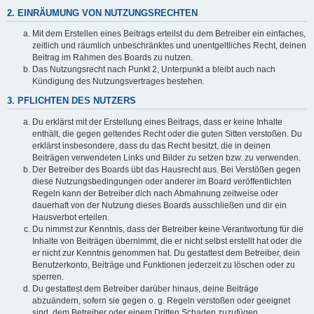
2. EINRÄUMUNG VON NUTZUNGSRECHTEN
Mit dem Erstellen eines Beitrags erteilst du dem Betreiber ein einfaches,
zeitlich und räumlich unbeschränktes und unentgeltliches Recht, deinen
Beitrag im Rahmen des Boards zu nutzen.
Das Nutzungsrecht nach Punkt 2, Unterpunkt a bleibt auch nach
Kündigung des Nutzungsvertrages bestehen.
3. PFLICHTEN DES NUTZERS
Du erklärst mit der Erstellung eines Beitrags, dass er keine Inhalte
enthält, die gegen geltendes Recht oder die guten Sitten verstoßen. Du
erklärst insbesondere, dass du das Recht besitzt, die in deinen
Beiträgen verwendeten Links und Bilder zu setzen bzw. zu verwenden.
Der Betreiber des Boards übt das Hausrecht aus. Bei Verstößen gegen
diese Nutzungsbedingungen oder anderer im Board veröffentlichten
Regeln kann der Betreiber dich nach Abmahnung zeitweise oder
dauerhaft von der Nutzung dieses Boards ausschließen und dir ein
Hausverbot erteilen.
Du nimmst zur Kenntnis, dass der Betreiber keine Verantwortung für die
Inhalte von Beiträgen übernimmt, die er nicht selbst erstellt hat oder die
er nicht zur Kenntnis genommen hat. Du gestattest dem Betreiber, dein
Benutzerkonto, Beiträge und Funktionen jederzeit zu löschen oder zu
sperren.
Du gestattest dem Betreiber darüber hinaus, deine Beiträge
abzuändern, sofern sie gegen o. g. Regeln verstoßen oder geeignet
sind, dem Betreiber oder einem Dritten Schaden zuzufügen.