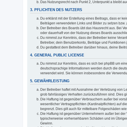
Das Nutzungsrecht nach Punkt 2, Unterpunkt a bleibt 
3. PFLICHTEN DES NUTZERS
Du erklärst mit der Erstellung eines Beitrags, dass er ke
Beiträgen verwendeten Links und Bilder zu setzen bzw.
Der Betreiber des Boards übt das Hausrecht aus. Bei V
oder dauerhaft von der Nutzung dieses Boards ausschlie
Du nimmst zur Kenntnis, dass der Betreiber keine Verantw
Betreiber, dein Benutzerkonto, Beiträge und Funktionen 
Du gestattest dem Betreiber darüber hinaus, deine Beit
4. GENERAL PUBLIC LICENSE
Du nimmst zur Kenntnis, dass es sich bei phpBB um eine
deutschsprachige Informationen werden durch die deuts
verwendet wird. Sie können insbesondere die Verwendun
5. GEWÄHRLEISTUNG
Der Betreiber haftet mit Ausnahme der Verletzung von Le
grob fahrlässiges Verhalten zurückzuführen sind. Dies 
Die Haftung ist gegenüber Verbrauchern außer bei vors
wesentlicher Vertragspflichten (Kardinalpflichten) auf
begrenzt. Dies gilt auch für mittelbare Folgeschäden 
Die Haftung ist gegenüber Unternehmern außer bei der V
typischerweise vorhersehbaren Schäden und im Übrigen 
Gewinn.