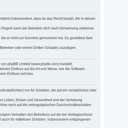
erklärst insbesondere, dass du das Recht besitzt, die in deinen
n Regeln kann der Betreiber dich nach Abmahnung zeitweise
er die er nicht zur Kenntnis genommen hat. Du gestattest dem
 Betreiber oder einem Dritten Schaden zuzufügen.
re von phpBB Limited (www.phpbb.com) handelt;
inen Einfluss auf die Art und Weise, wie die Software
oren Einfluss nehmen.
inalpflichten) nur für Schäden, die auf ein vorsätzliches oder
von Leben, Körper und Gesundheit und der Verletzung
r Höhe nach auf die vertragstypischen Durchschnittsschäden
sigem Verhalten des Betreibers auf die bei Vertragsschluss
lt auch für mittelbare Schäden, insbesondere entgangenen