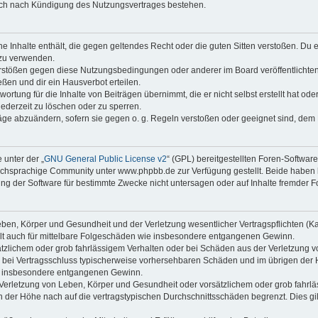
auch nach Kündigung des Nutzungsvertrages bestehen.
ine Inhalte enthält, die gegen geltendes Recht oder die guten Sitten verstoßen. Du 
 zu verwenden.
erstößen gegen diese Nutzungsbedingungen oder anderer im Board veröffentlichte
ßen und dir ein Hausverbot erteilen.
ortung für die Inhalte von Beiträgen übernimmt, die er nicht selbst erstellt hat od
jederzeit zu löschen oder zu sperren.
räge abzuändern, sofern sie gegen o. g. Regeln verstoßen oder geeignet sind, dem
 unter der „
GNU General Public License v2
“ (GPL) bereitgestellten Foren-Softwa
chsprachige Community unter www.phpbb.de zur Verfügung gestellt. Beide haben ke
g der Software für bestimmte Zwecke nicht untersagen oder auf Inhalte fremder F
ben, Körper und Gesundheit und der Verletzung wesentlicher Vertragspflichten (Kard
gilt auch für mittelbare Folgeschäden wie insbesondere entgangenen Gewinn.
ätzlichem oder grob fahrlässigem Verhalten oder bei Schäden aus der Verletzung 
 die bei Vertragsschluss typischerweise vorhersehbaren Schäden und im übrigen de
wie insbesondere entgangenen Gewinn.
erletzung von Leben, Körper und Gesundheit oder vorsätzlichem oder grob fahrläs
der Höhe nach auf die vertragstypischen Durchschnittsschäden begrenzt. Dies gi