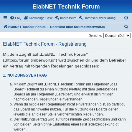
ElabNET Technik Forum
FAQ
Knowledge Base
Impressum
Datenschutzerklärung
S
ElabNET Technik Forum
Übersicht über forum.timberwolf.io
u
Sprache:
c
ElabNET Technik Forum - Registrierung
h
Mit dem Zugriff auf „ElabNET Technik Forum“
e
(„https://forum.timberwolf.io“) wird zwischen dir und dem Betreiber
ein Vertrag mit folgenden Regelungen geschlossen:
1. NUTZUNGSVERTRAG
Mit dem Zugriff auf „ElabNET Technik Forum“ (im Folgenden „das
Board“) schließt du einen Nutzungsvertrag mit dem Betreiber des
Boards ab (im Folgenden „Betreiber“) und erklärst dich mit den
nachfolgenden Regelungen einverstanden.
Wenn du mit diesen Regelungen nicht einverstanden bist, so darfst du
das Board nicht weiter nutzen. Für die Nutzung des Boards gelten
jeweils die an dieser Stelle veröffentlichten Regelungen.
Der Nutzungsvertrag wird auf unbestimmte Zeit geschlossen und kann
von beiden Seiten ohne Einhaltung einer Frist jederzeit gekündigt
werden.