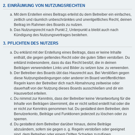
2. EINRÄUMUNG VON NUTZUNGSRECHTEN
Mit dem Erstellen eines Beitrags erteilst du dem Betreiber ein einfaches,
zeitlich und räumlich unbeschränktes und unentgeltliches Recht, deinen
Beitrag im Rahmen des Boards zu nutzen.
Das Nutzungsrecht nach Punkt 2, Unterpunkt a bleibt auch nach
Kündigung des Nutzungsvertrages bestehen.
3. PFLICHTEN DES NUTZERS
Du erklärst mit der Erstellung eines Beitrags, dass er keine Inhalte
enthält, die gegen geltendes Recht oder die guten Sitten verstoßen. Du
erklärst insbesondere, dass du das Recht besitzt, die in deinen
Beiträgen verwendeten Links und Bilder zu setzen bzw. zu verwenden.
Der Betreiber des Boards übt das Hausrecht aus. Bei Verstößen gegen
diese Nutzungsbedingungen oder anderer im Board veröffentlichten
Regeln kann der Betreiber dich nach Abmahnung zeitweise oder
dauerhaft von der Nutzung dieses Boards ausschließen und dir ein
Hausverbot erteilen.
Du nimmst zur Kenntnis, dass der Betreiber keine Verantwortung für die
Inhalte von Beiträgen übernimmt, die er nicht selbst erstellt hat oder die
er nicht zur Kenntnis genommen hat. Du gestattest dem Betreiber, dein
Benutzerkonto, Beiträge und Funktionen jederzeit zu löschen oder zu
sperren.
Du gestattest dem Betreiber darüber hinaus, deine Beiträge
abzuändern, sofern sie gegen o. g. Regeln verstoßen oder geeignet
sind, dem Betreiber oder einem Dritten Schaden zuzufügen.