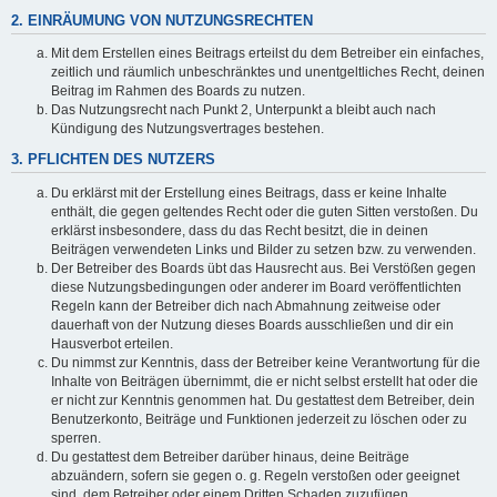
2. EINRÄUMUNG VON NUTZUNGSRECHTEN
Mit dem Erstellen eines Beitrags erteilst du dem Betreiber ein einfaches,
zeitlich und räumlich unbeschränktes und unentgeltliches Recht, deinen
Beitrag im Rahmen des Boards zu nutzen.
Das Nutzungsrecht nach Punkt 2, Unterpunkt a bleibt auch nach
Kündigung des Nutzungsvertrages bestehen.
3. PFLICHTEN DES NUTZERS
Du erklärst mit der Erstellung eines Beitrags, dass er keine Inhalte
enthält, die gegen geltendes Recht oder die guten Sitten verstoßen. Du
erklärst insbesondere, dass du das Recht besitzt, die in deinen
Beiträgen verwendeten Links und Bilder zu setzen bzw. zu verwenden.
Der Betreiber des Boards übt das Hausrecht aus. Bei Verstößen gegen
diese Nutzungsbedingungen oder anderer im Board veröffentlichten
Regeln kann der Betreiber dich nach Abmahnung zeitweise oder
dauerhaft von der Nutzung dieses Boards ausschließen und dir ein
Hausverbot erteilen.
Du nimmst zur Kenntnis, dass der Betreiber keine Verantwortung für die
Inhalte von Beiträgen übernimmt, die er nicht selbst erstellt hat oder die
er nicht zur Kenntnis genommen hat. Du gestattest dem Betreiber, dein
Benutzerkonto, Beiträge und Funktionen jederzeit zu löschen oder zu
sperren.
Du gestattest dem Betreiber darüber hinaus, deine Beiträge
abzuändern, sofern sie gegen o. g. Regeln verstoßen oder geeignet
sind, dem Betreiber oder einem Dritten Schaden zuzufügen.