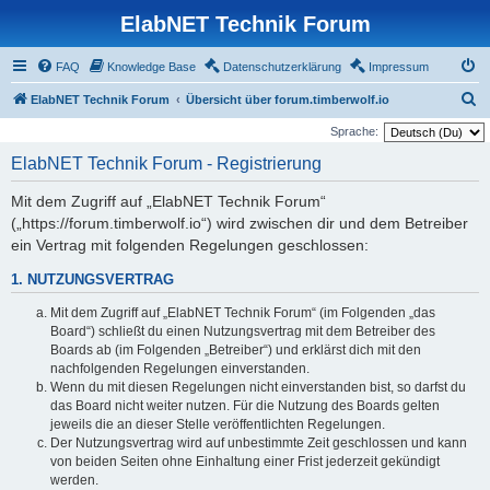
ElabNET Technik Forum
FAQ
Knowledge Base
Datenschutzerklärung
Impressum
S
ElabNET Technik Forum
Übersicht über forum.timberwolf.io
u
Sprache:
c
ElabNET Technik Forum - Registrierung
h
Mit dem Zugriff auf „ElabNET Technik Forum“
e
(„https://forum.timberwolf.io“) wird zwischen dir und dem Betreiber
ein Vertrag mit folgenden Regelungen geschlossen:
1. NUTZUNGSVERTRAG
Mit dem Zugriff auf „ElabNET Technik Forum“ (im Folgenden „das
Board“) schließt du einen Nutzungsvertrag mit dem Betreiber des
Boards ab (im Folgenden „Betreiber“) und erklärst dich mit den
nachfolgenden Regelungen einverstanden.
Wenn du mit diesen Regelungen nicht einverstanden bist, so darfst du
das Board nicht weiter nutzen. Für die Nutzung des Boards gelten
jeweils die an dieser Stelle veröffentlichten Regelungen.
Der Nutzungsvertrag wird auf unbestimmte Zeit geschlossen und kann
von beiden Seiten ohne Einhaltung einer Frist jederzeit gekündigt
werden.