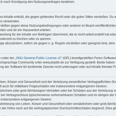
auch nach Kündigung des Nutzungsvertrages bestehen.
ine Inhalte enthält, die gegen geltendes Recht oder die guten Sitten verstoßen. Du 
 zu verwenden.
erstößen gegen diese Nutzungsbedingungen oder anderer im Board veröffentlichte
ßen und dir ein Hausverbot erteilen.
ortung für die Inhalte von Beiträgen übernimmt, die er nicht selbst erstellt hat od
jederzeit zu löschen oder zu sperren.
räge abzuändern, sofern sie gegen o. g. Regeln verstoßen oder geeignet sind, dem
 unter der „
GNU General Public License v2
“ (GPL) bereitgestellten Foren-Softwa
chsprachige Community unter www.phpbb.de zur Verfügung gestellt. Beide haben ke
g der Software für bestimmte Zwecke nicht untersagen oder auf Inhalte fremder F
ben, Körper und Gesundheit und der Verletzung wesentlicher Vertragspflichten (Kard
gilt auch für mittelbare Folgeschäden wie insbesondere entgangenen Gewinn.
ätzlichem oder grob fahrlässigem Verhalten oder bei Schäden aus der Verletzung 
 die bei Vertragsschluss typischerweise vorhersehbaren Schäden und im übrigen de
wie insbesondere entgangenen Gewinn.
erletzung von Leben, Körper und Gesundheit oder vorsätzlichem oder grob fahrläs
der Höhe nach auf die vertragstypischen Durchschnittsschäden begrenzt. Dies gi