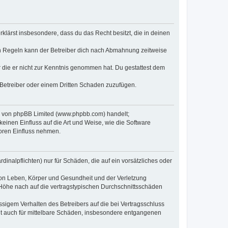
erklärst insbesondere, dass du das Recht besitzt, die in deinen
n Regeln kann der Betreiber dich nach Abmahnung zeitweise
er die er nicht zur Kenntnis genommen hat. Du gestattest dem
 Betreiber oder einem Dritten Schaden zuzufügen.
re von phpBB Limited (www.phpbb.com) handelt;
inen Einfluss auf die Art und Weise, wie die Software
oren Einfluss nehmen.
inalpflichten) nur für Schäden, die auf ein vorsätzliches oder
von Leben, Körper und Gesundheit und der Verletzung
r Höhe nach auf die vertragstypischen Durchschnittsschäden
sigem Verhalten des Betreibers auf die bei Vertragsschluss
lt auch für mittelbare Schäden, insbesondere entgangenen