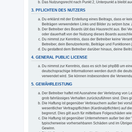
Das Nutzungsrecht nach Punkt 2, Unterpunkt a bleibt 
3. PFLICHTEN DES NUTZERS
Du erklärst mit der Erstellung eines Beitrags, dass er ke
Beiträgen verwendeten Links und Bilder zu setzen bzw.
Der Betreiber des Boards übt das Hausrecht aus. Bei V
oder dauerhaft von der Nutzung dieses Boards ausschlie
Du nimmst zur Kenntnis, dass der Betreiber keine Verantw
Betreiber, dein Benutzerkonto, Beiträge und Funktionen 
Du gestattest dem Betreiber darüber hinaus, deine Beit
4. GENERAL PUBLIC LICENSE
Du nimmst zur Kenntnis, dass es sich bei phpBB um eine
deutschsprachige Informationen werden durch die deuts
verwendet wird. Sie können insbesondere die Verwendun
5. GEWÄHRLEISTUNG
Der Betreiber haftet mit Ausnahme der Verletzung von Le
grob fahrlässiges Verhalten zurückzuführen sind. Dies 
Die Haftung ist gegenüber Verbrauchern außer bei vors
wesentlicher Vertragspflichten (Kardinalpflichten) auf
begrenzt. Dies gilt auch für mittelbare Folgeschäden 
Die Haftung ist gegenüber Unternehmern außer bei der V
typischerweise vorhersehbaren Schäden und im Übrigen 
Gewinn.