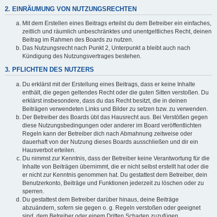
2. EINRÄUMUNG VON NUTZUNGSRECHTEN
Mit dem Erstellen eines Beitrags erteilst du dem Betreiber ein einfaches,
zeitlich und räumlich unbeschränktes und unentgeltliches Recht, deinen
Beitrag im Rahmen des Boards zu nutzen.
Das Nutzungsrecht nach Punkt 2, Unterpunkt a bleibt auch nach
Kündigung des Nutzungsvertrages bestehen.
3. PFLICHTEN DES NUTZERS
Du erklärst mit der Erstellung eines Beitrags, dass er keine Inhalte
enthält, die gegen geltendes Recht oder die guten Sitten verstoßen. Du
erklärst insbesondere, dass du das Recht besitzt, die in deinen
Beiträgen verwendeten Links und Bilder zu setzen bzw. zu verwenden.
Der Betreiber des Boards übt das Hausrecht aus. Bei Verstößen gegen
diese Nutzungsbedingungen oder anderer im Board veröffentlichten
Regeln kann der Betreiber dich nach Abmahnung zeitweise oder
dauerhaft von der Nutzung dieses Boards ausschließen und dir ein
Hausverbot erteilen.
Du nimmst zur Kenntnis, dass der Betreiber keine Verantwortung für die
Inhalte von Beiträgen übernimmt, die er nicht selbst erstellt hat oder die
er nicht zur Kenntnis genommen hat. Du gestattest dem Betreiber, dein
Benutzerkonto, Beiträge und Funktionen jederzeit zu löschen oder zu
sperren.
Du gestattest dem Betreiber darüber hinaus, deine Beiträge
abzuändern, sofern sie gegen o. g. Regeln verstoßen oder geeignet
sind, dem Betreiber oder einem Dritten Schaden zuzufügen.