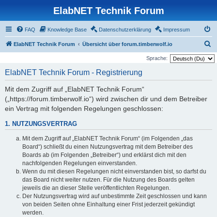
ElabNET Technik Forum
FAQ
Knowledge Base
Datenschutzerklärung
Impressum
S
ElabNET Technik Forum
Übersicht über forum.timberwolf.io
u
Sprache:
c
ElabNET Technik Forum - Registrierung
h
Mit dem Zugriff auf „ElabNET Technik Forum“
e
(„https://forum.timberwolf.io“) wird zwischen dir und dem Betreiber
ein Vertrag mit folgenden Regelungen geschlossen:
1. NUTZUNGSVERTRAG
Mit dem Zugriff auf „ElabNET Technik Forum“ (im Folgenden „das
Board“) schließt du einen Nutzungsvertrag mit dem Betreiber des
Boards ab (im Folgenden „Betreiber“) und erklärst dich mit den
nachfolgenden Regelungen einverstanden.
Wenn du mit diesen Regelungen nicht einverstanden bist, so darfst du
das Board nicht weiter nutzen. Für die Nutzung des Boards gelten
jeweils die an dieser Stelle veröffentlichten Regelungen.
Der Nutzungsvertrag wird auf unbestimmte Zeit geschlossen und kann
von beiden Seiten ohne Einhaltung einer Frist jederzeit gekündigt
werden.