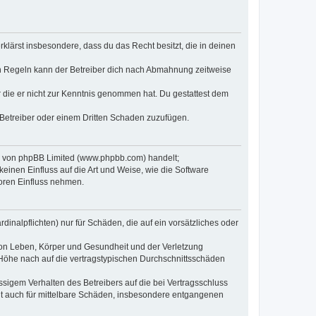
erklärst insbesondere, dass du das Recht besitzt, die in deinen
n Regeln kann der Betreiber dich nach Abmahnung zeitweise
er die er nicht zur Kenntnis genommen hat. Du gestattest dem
 Betreiber oder einem Dritten Schaden zuzufügen.
re von phpBB Limited (www.phpbb.com) handelt;
inen Einfluss auf die Art und Weise, wie die Software
oren Einfluss nehmen.
inalpflichten) nur für Schäden, die auf ein vorsätzliches oder
von Leben, Körper und Gesundheit und der Verletzung
r Höhe nach auf die vertragstypischen Durchschnittsschäden
sigem Verhalten des Betreibers auf die bei Vertragsschluss
lt auch für mittelbare Schäden, insbesondere entgangenen