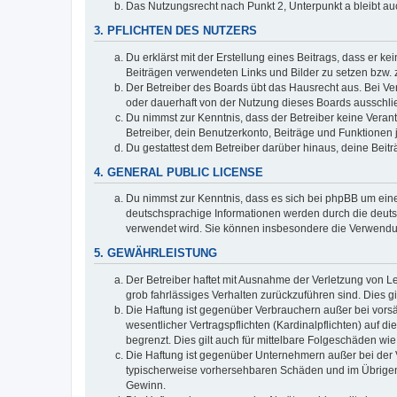
Das Nutzungsrecht nach Punkt 2, Unterpunkt a bleibt 
3. PFLICHTEN DES NUTZERS
Du erklärst mit der Erstellung eines Beitrags, dass er ke
Beiträgen verwendeten Links und Bilder zu setzen bzw.
Der Betreiber des Boards übt das Hausrecht aus. Bei V
oder dauerhaft von der Nutzung dieses Boards ausschlie
Du nimmst zur Kenntnis, dass der Betreiber keine Verantw
Betreiber, dein Benutzerkonto, Beiträge und Funktionen 
Du gestattest dem Betreiber darüber hinaus, deine Beit
4. GENERAL PUBLIC LICENSE
Du nimmst zur Kenntnis, dass es sich bei phpBB um eine
deutschsprachige Informationen werden durch die deuts
verwendet wird. Sie können insbesondere die Verwendun
5. GEWÄHRLEISTUNG
Der Betreiber haftet mit Ausnahme der Verletzung von Le
grob fahrlässiges Verhalten zurückzuführen sind. Dies 
Die Haftung ist gegenüber Verbrauchern außer bei vors
wesentlicher Vertragspflichten (Kardinalpflichten) auf
begrenzt. Dies gilt auch für mittelbare Folgeschäden 
Die Haftung ist gegenüber Unternehmern außer bei der V
typischerweise vorhersehbaren Schäden und im Übrigen 
Gewinn.