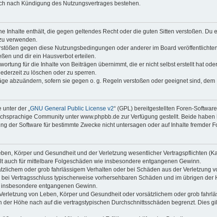
auch nach Kündigung des Nutzungsvertrages bestehen.
ine Inhalte enthält, die gegen geltendes Recht oder die guten Sitten verstoßen. Du 
 zu verwenden.
erstößen gegen diese Nutzungsbedingungen oder anderer im Board veröffentlichte
ßen und dir ein Hausverbot erteilen.
ortung für die Inhalte von Beiträgen übernimmt, die er nicht selbst erstellt hat od
jederzeit zu löschen oder zu sperren.
räge abzuändern, sofern sie gegen o. g. Regeln verstoßen oder geeignet sind, dem
 unter der „
GNU General Public License v2
“ (GPL) bereitgestellten Foren-Softwa
chsprachige Community unter www.phpbb.de zur Verfügung gestellt. Beide haben ke
g der Software für bestimmte Zwecke nicht untersagen oder auf Inhalte fremder F
ben, Körper und Gesundheit und der Verletzung wesentlicher Vertragspflichten (Kard
gilt auch für mittelbare Folgeschäden wie insbesondere entgangenen Gewinn.
ätzlichem oder grob fahrlässigem Verhalten oder bei Schäden aus der Verletzung 
 die bei Vertragsschluss typischerweise vorhersehbaren Schäden und im übrigen de
wie insbesondere entgangenen Gewinn.
erletzung von Leben, Körper und Gesundheit oder vorsätzlichem oder grob fahrläs
der Höhe nach auf die vertragstypischen Durchschnittsschäden begrenzt. Dies gi