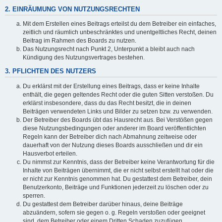
2. EINRÄUMUNG VON NUTZUNGSRECHTEN
Mit dem Erstellen eines Beitrags erteilst du dem Betreiber ein einfaches,
zeitlich und räumlich unbeschränktes und unentgeltliches Recht, deinen
Beitrag im Rahmen des Boards zu nutzen.
Das Nutzungsrecht nach Punkt 2, Unterpunkt a bleibt auch nach
Kündigung des Nutzungsvertrages bestehen.
3. PFLICHTEN DES NUTZERS
Du erklärst mit der Erstellung eines Beitrags, dass er keine Inhalte
enthält, die gegen geltendes Recht oder die guten Sitten verstoßen. Du
erklärst insbesondere, dass du das Recht besitzt, die in deinen
Beiträgen verwendeten Links und Bilder zu setzen bzw. zu verwenden.
Der Betreiber des Boards übt das Hausrecht aus. Bei Verstößen gegen
diese Nutzungsbedingungen oder anderer im Board veröffentlichten
Regeln kann der Betreiber dich nach Abmahnung zeitweise oder
dauerhaft von der Nutzung dieses Boards ausschließen und dir ein
Hausverbot erteilen.
Du nimmst zur Kenntnis, dass der Betreiber keine Verantwortung für die
Inhalte von Beiträgen übernimmt, die er nicht selbst erstellt hat oder die
er nicht zur Kenntnis genommen hat. Du gestattest dem Betreiber, dein
Benutzerkonto, Beiträge und Funktionen jederzeit zu löschen oder zu
sperren.
Du gestattest dem Betreiber darüber hinaus, deine Beiträge
abzuändern, sofern sie gegen o. g. Regeln verstoßen oder geeignet
sind, dem Betreiber oder einem Dritten Schaden zuzufügen.