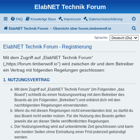
ElabNET Technik Forum
FAQ
Knowledge Base
Impressum
Datenschutzerklärung
S
ElabNET Technik Forum
Übersicht über forum.timberwolf.io
u
Sprache:
c
ElabNET Technik Forum - Registrierung
h
Mit dem Zugriff auf „ElabNET Technik Forum“
e
(„https://forum.timberwolf.io“) wird zwischen dir und dem Betreiber
ein Vertrag mit folgenden Regelungen geschlossen:
1. NUTZUNGSVERTRAG
Mit dem Zugriff auf „ElabNET Technik Forum“ (im Folgenden „das
Board“) schließt du einen Nutzungsvertrag mit dem Betreiber des
Boards ab (im Folgenden „Betreiber“) und erklärst dich mit den
nachfolgenden Regelungen einverstanden.
Wenn du mit diesen Regelungen nicht einverstanden bist, so darfst du
das Board nicht weiter nutzen. Für die Nutzung des Boards gelten
jeweils die an dieser Stelle veröffentlichten Regelungen.
Der Nutzungsvertrag wird auf unbestimmte Zeit geschlossen und kann
von beiden Seiten ohne Einhaltung einer Frist jederzeit gekündigt
werden.