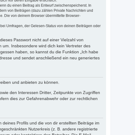
dich vor deren Eingabe ersichtlich.
wenn du einen Beitrag als Entwurf zwischenspeicherst. In
dern von Beiträgen (dazu zählen Private Nachrichten und
e. Die von deinem Browser übermittelte Browser-
 bei Umfragen, der Gelesen-Status von deinen Beiträgen oder
dieses Passwort nicht auf einer Vielzahl von
 um. Insbesondere wird dich kein Vertreter des
ergessen haben, so kannst du die Funktion „Ich habe
resse und sendet anschließend ein neu generiertes
reiben und anbieten zu können.
ie den Interessen Dritter, Zeitpunkte von Zugriffen
fern dies zur Gefahrenabwehr oder zur rechtlichen
eines Profils und die von dir erstellten Beiträge im
ngeschränkten Nutzerkreis (z. B. andere registrierte