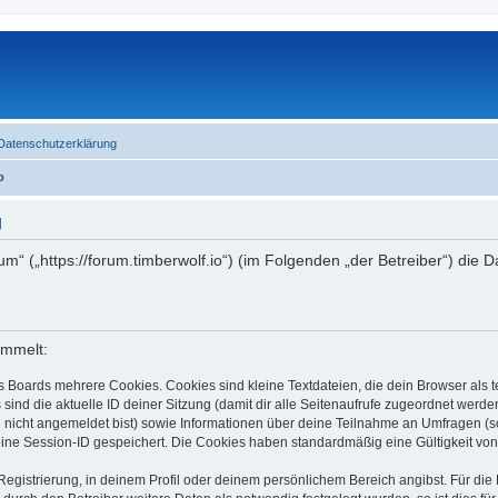
Datenschutzerklärung
o
g
rum“ („https://forum.timberwolf.io“) (im Folgenden „der Betreiber“) di
ammelt:
s Boards mehrere Cookies. Cookies sind kleine Textdateien, die dein Browser als
 sind die aktuelle ID deiner Sitzung (damit dir alle Seitenaufrufe zugeordnet werd
u nicht angemeldet bist) sowie Informationen über deine Teilnahme an Umfragen (s
eine Session-ID gespeichert. Die Cookies haben standardmäßig eine Gültigkeit von 
Registrierung, in deinem Profil oder deinem persönlichem Bereich angibst. Für di