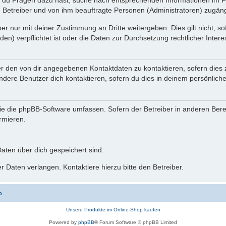
n du Fragen dazu hast, suche nach entsprechenden Informationen im Fo
n Betreiber und von ihm beauftragte Personen (Administratoren) zugäng
r nur mit deiner Zustimmung an Dritte weitergeben. Dies gilt nicht, s
n) verpflichtet ist oder die Daten zur Durchsetzung rechtlicher Interes
er den von dir angegebenen Kontaktdaten zu kontaktieren, sofern dies 
andere Benutzer dich kontaktieren, sofern du dies in deinem persönliche
, die die phpBB-Software umfassen. Sofern der Betreiber in anderen Be
ormieren.
 Daten über dich gespeichert sind.
 Daten verlangen. Kontaktiere hierzu bitte den Betreiber.
o
Unsere Produkte im Online-Shop kaufen
Powered by
phpBB
® Forum Software © phpBB Limited