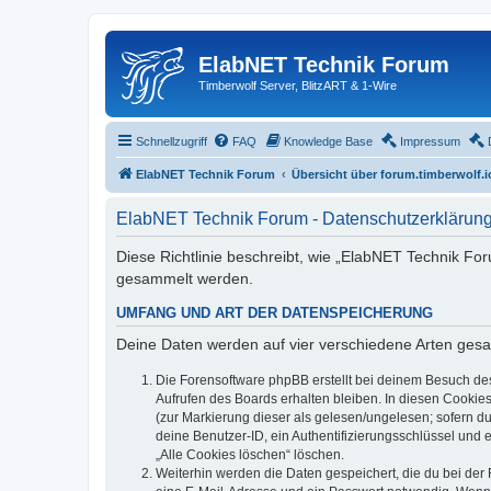
ElabNET Technik Forum
Timberwolf Server, BlitzART & 1-Wire
Schnellzugriff
FAQ
Knowledge Base
Impressum
ElabNET Technik Forum
Übersicht über forum.timberwolf.i
ElabNET Technik Forum - Datenschutzerklärun
Diese Richtlinie beschreibt, wie „ElabNET Technik Fo
gesammelt werden.
UMFANG UND ART DER DATENSPEICHERUNG
Deine Daten werden auf vier verschiedene Arten ges
Die Forensoftware phpBB erstellt bei deinem Besuch de
Aufrufen des Boards erhalten bleiben. In diesen Cookies
(zur Markierung dieser als gelesen/ungelesen; sofern d
deine Benutzer-ID, ein Authentifizierungsschlüssel und 
„Alle Cookies löschen“ löschen.
Weiterhin werden die Daten gespeichert, die du bei der 