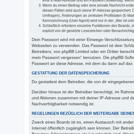
eine E-Mail-Adresse und ein Passwort notwendig. Wenn du
Wenn du einen Beitrag oder eine private Nachricht erste
diesen Fällen wird auch deine IP-Adresse gespeichert. 
Umfragen), Änderungen an zentralen Profildaten (E-Mai
Kennzeichnung (User Agent) wird nur in der „Wer ist onl
Schließlich erfordern einzelne Funktionen des Boards,
explizit von dir gesetzte Lesezeichen oder Benachrichti
Dein Passwort wird mit einer Einwege-Verschlüsselung 
Webseiten zu verwenden. Das Passwort ist dein Schlü
Betreibers, von phpBB Limited oder ein Dritter berec
mein Passwort vergessen“ benutzen. Die phpBB-Softw
Passwort an diese Adresse, mit dem du dann auf das 
GESTATTUNG DER DATENSPEICHERUNG
Du gestattest dem Betreiber, die von dir eingegeben
Darüber hinaus ist der Betreiber berechtigt, im Rahm
und Aktionen zusammen mit deiner IP-Adresse und de
Nachverfolgbarkeit notwendig ist.
REGELUNGEN BEZÜGLICH DER WEITERGABE DEINE
Zweck eines Boards ist es, einen Austausch mit andere
Internet öffentlich zugänglich sein können. Der Betrei