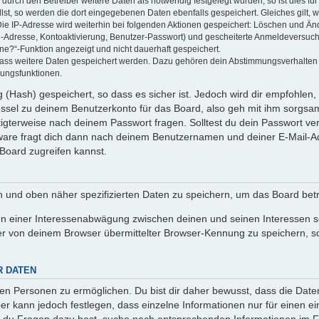
rch den Betreiber weitere Daten als notwendig festgelegt wurden, so ist dies für 
llst, so werden die dort eingegebenen Daten ebenfalls gespeichert. Gleiches gilt, 
Die IP-Adresse wird weiterhin bei folgenden Aktionen gespeichert: Löschen und Än
l-Adresse, Kontoaktivierung, Benutzer-Passwort) und gescheiterte Anmeldeversuch
ine?“-Funktion angezeigt und nicht dauerhaft gespeichert.
 dass weitere Daten gespeichert werden. Dazu gehören dein Abstimmungsverhalten
gungsfunktionen.
(Hash) gespeichert, so dass es sicher ist. Jedoch wird dir empfohlen, 
ssel zu deinem Benutzerkonto für das Board, also geh mit ihm sorgsam
htigterweise nach deinem Passwort fragen. Solltest du dein Passwort v
are fragt dich dann nach deinem Benutzernamen und deiner E-Mail-Ad
Board zugreifen kannst.
en und oben näher spezifizierten Daten zu speichern, um das Board bet
en einer Interessenabwägung zwischen deinen und seinen Interessen sow
r von deinem Browser übermittelter Browser-Kennung zu speichern, so
R DATEN
n Personen zu ermöglichen. Du bist dir daher bewusst, dass die Daten d
ber kann jedoch festlegen, dass einzelne Informationen nur für einen ei