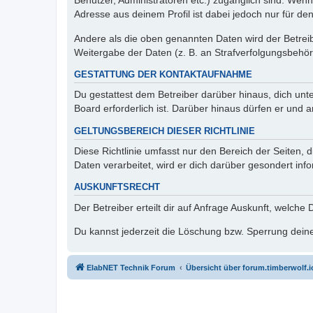
Benutzer, Administratoren etc.) zugänglich sind. Wen
Adresse aus deinem Profil ist dabei jedoch nur für de
Andere als die oben genannten Daten wird der Betreibe
Weitergabe der Daten (z. B. an Strafverfolgungsbehörde
GESTATTUNG DER KONTAKTAUFNAHME
Du gestattest dem Betreiber darüber hinaus, dich unt
Board erforderlich ist. Darüber hinaus dürfen er und 
GELTUNGSBEREICH DIESER RICHTLINIE
Diese Richtlinie umfasst nur den Bereich der Seiten
Daten verarbeitet, wird er dich darüber gesondert inf
AUSKUNFTSRECHT
Der Betreiber erteilt dir auf Anfrage Auskunft, welche
Du kannst jederzeit die Löschung bzw. Sperrung deiner
ElabNET Technik Forum
Übersicht über forum.timberwolf.i