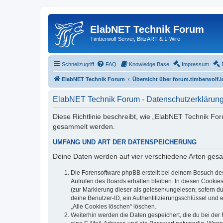
ElabNET Technik Forum
Timberwolf Server, BlitzART & 1-Wire
Schnellzugriff
FAQ
Knowledge Base
Impressum
ElabNET Technik Forum
Übersicht über forum.timberwolf.i
ElabNET Technik Forum - Datenschutzerklärun
Diese Richtlinie beschreibt, wie „ElabNET Technik Fo
gesammelt werden.
UMFANG UND ART DER DATENSPEICHERUNG
Deine Daten werden auf vier verschiedene Arten ges
Die Forensoftware phpBB erstellt bei deinem Besuch de
Aufrufen des Boards erhalten bleiben. In diesen Cookies
(zur Markierung dieser als gelesen/ungelesen; sofern d
deine Benutzer-ID, ein Authentifizierungsschlüssel und 
„Alle Cookies löschen“ löschen.
Weiterhin werden die Daten gespeichert, die du bei der 