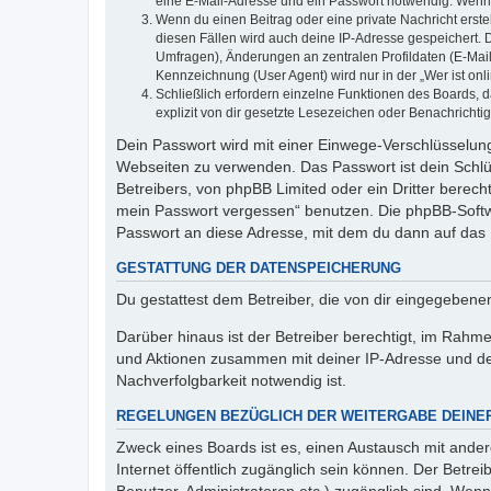
eine E-Mail-Adresse und ein Passwort notwendig. Wenn du
Wenn du einen Beitrag oder eine private Nachricht erste
diesen Fällen wird auch deine IP-Adresse gespeichert. 
Umfragen), Änderungen an zentralen Profildaten (E-Mai
Kennzeichnung (User Agent) wird nur in der „Wer ist onl
Schließlich erfordern einzelne Funktionen des Boards,
explizit von dir gesetzte Lesezeichen oder Benachrichti
Dein Passwort wird mit einer Einwege-Verschlüsselung 
Webseiten zu verwenden. Das Passwort ist dein Schlü
Betreibers, von phpBB Limited oder ein Dritter berec
mein Passwort vergessen“ benutzen. Die phpBB-Softw
Passwort an diese Adresse, mit dem du dann auf das 
GESTATTUNG DER DATENSPEICHERUNG
Du gestattest dem Betreiber, die von dir eingegeben
Darüber hinaus ist der Betreiber berechtigt, im Rahm
und Aktionen zusammen mit deiner IP-Adresse und de
Nachverfolgbarkeit notwendig ist.
REGELUNGEN BEZÜGLICH DER WEITERGABE DEINE
Zweck eines Boards ist es, einen Austausch mit andere
Internet öffentlich zugänglich sein können. Der Betrei