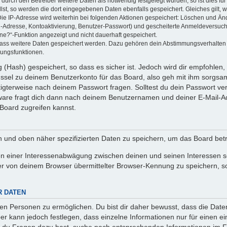
rch den Betreiber weitere Daten als notwendig festgelegt wurden, so ist dies für 
llst, so werden die dort eingegebenen Daten ebenfalls gespeichert. Gleiches gilt, 
Die IP-Adresse wird weiterhin bei folgenden Aktionen gespeichert: Löschen und Än
l-Adresse, Kontoaktivierung, Benutzer-Passwort) und gescheiterte Anmeldeversuch
ine?“-Funktion angezeigt und nicht dauerhaft gespeichert.
 dass weitere Daten gespeichert werden. Dazu gehören dein Abstimmungsverhalten
gungsfunktionen.
(Hash) gespeichert, so dass es sicher ist. Jedoch wird dir empfohlen, 
ssel zu deinem Benutzerkonto für das Board, also geh mit ihm sorgsam
htigterweise nach deinem Passwort fragen. Solltest du dein Passwort v
are fragt dich dann nach deinem Benutzernamen und deiner E-Mail-Ad
Board zugreifen kannst.
en und oben näher spezifizierten Daten zu speichern, um das Board bet
en einer Interessenabwägung zwischen deinen und seinen Interessen sow
r von deinem Browser übermittelter Browser-Kennung zu speichern, so
R DATEN
n Personen zu ermöglichen. Du bist dir daher bewusst, dass die Daten d
ber kann jedoch festlegen, dass einzelne Informationen nur für einen ei