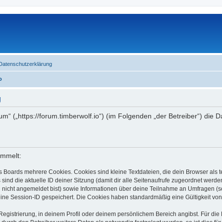
Datenschutzerklärung
o
g
rum“ („https://forum.timberwolf.io“) (im Folgenden „der Betreiber“) di
ammelt:
s Boards mehrere Cookies. Cookies sind kleine Textdateien, die dein Browser als
 sind die aktuelle ID deiner Sitzung (damit dir alle Seitenaufrufe zugeordnet werd
u nicht angemeldet bist) sowie Informationen über deine Teilnahme an Umfragen (s
eine Session-ID gespeichert. Die Cookies haben standardmäßig eine Gültigkeit von 
Registrierung, in deinem Profil oder deinem persönlichem Bereich angibst. Für di