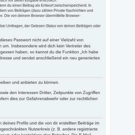
dich vor deren Eingabe ersichtlich.
wenn du einen Beitrag als Entwurf zwischenspeicherst. In
dern von Beiträgen (dazu zählen Private Nachrichten und
e. Die von deinem Browser übermittelte Browser-
 bei Umfragen, der Gelesen-Status von deinen Beiträgen oder
dieses Passwort nicht auf einer Vielzahl von
 um. Insbesondere wird dich kein Vertreter des
ergessen haben, so kannst du die Funktion „Ich habe
resse und sendet anschließend ein neu generiertes
reiben und anbieten zu können.
ie den Interessen Dritter, Zeitpunkte von Zugriffen
fern dies zur Gefahrenabwehr oder zur rechtlichen
eines Profils und die von dir erstellten Beiträge im
ngeschränkten Nutzerkreis (z. B. andere registrierte