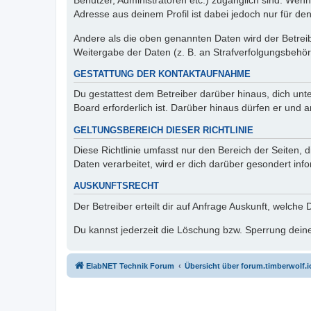
Benutzer, Administratoren etc.) zugänglich sind. Wen
Adresse aus deinem Profil ist dabei jedoch nur für de
Andere als die oben genannten Daten wird der Betreibe
Weitergabe der Daten (z. B. an Strafverfolgungsbehörde
GESTATTUNG DER KONTAKTAUFNAHME
Du gestattest dem Betreiber darüber hinaus, dich unt
Board erforderlich ist. Darüber hinaus dürfen er und 
GELTUNGSBEREICH DIESER RICHTLINIE
Diese Richtlinie umfasst nur den Bereich der Seiten
Daten verarbeitet, wird er dich darüber gesondert inf
AUSKUNFTSRECHT
Der Betreiber erteilt dir auf Anfrage Auskunft, welche
Du kannst jederzeit die Löschung bzw. Sperrung deiner
ElabNET Technik Forum
Übersicht über forum.timberwolf.i