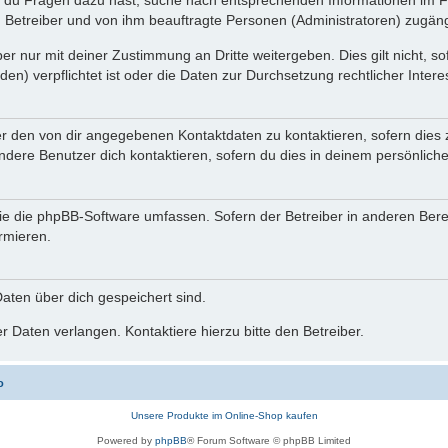
n du Fragen dazu hast, suche nach entsprechenden Informationen im Fo
n Betreiber und von ihm beauftragte Personen (Administratoren) zugäng
r nur mit deiner Zustimmung an Dritte weitergeben. Dies gilt nicht, s
n) verpflichtet ist oder die Daten zur Durchsetzung rechtlicher Interes
er den von dir angegebenen Kontaktdaten zu kontaktieren, sofern dies 
andere Benutzer dich kontaktieren, sofern du dies in deinem persönliche
, die die phpBB-Software umfassen. Sofern der Betreiber in anderen Be
ormieren.
 Daten über dich gespeichert sind.
 Daten verlangen. Kontaktiere hierzu bitte den Betreiber.
o
Unsere Produkte im Online-Shop kaufen
Powered by
phpBB
® Forum Software © phpBB Limited