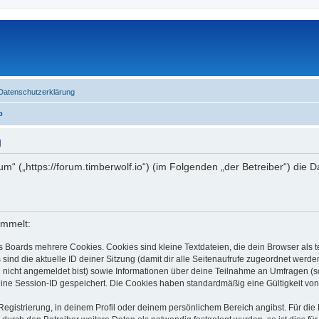
Datenschutzerklärung
o
g
rum“ („https://forum.timberwolf.io“) (im Folgenden „der Betreiber“) di
ammelt:
s Boards mehrere Cookies. Cookies sind kleine Textdateien, die dein Browser als
 sind die aktuelle ID deiner Sitzung (damit dir alle Seitenaufrufe zugeordnet werd
u nicht angemeldet bist) sowie Informationen über deine Teilnahme an Umfragen (s
eine Session-ID gespeichert. Die Cookies haben standardmäßig eine Gültigkeit von 
Registrierung, in deinem Profil oder deinem persönlichem Bereich angibst. Für di