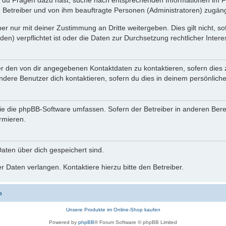
n du Fragen dazu hast, suche nach entsprechenden Informationen im Fo
n Betreiber und von ihm beauftragte Personen (Administratoren) zugäng
r nur mit deiner Zustimmung an Dritte weitergeben. Dies gilt nicht, s
n) verpflichtet ist oder die Daten zur Durchsetzung rechtlicher Interes
er den von dir angegebenen Kontaktdaten zu kontaktieren, sofern dies 
andere Benutzer dich kontaktieren, sofern du dies in deinem persönliche
, die die phpBB-Software umfassen. Sofern der Betreiber in anderen Be
ormieren.
 Daten über dich gespeichert sind.
 Daten verlangen. Kontaktiere hierzu bitte den Betreiber.
o
Unsere Produkte im Online-Shop kaufen
Powered by
phpBB
® Forum Software © phpBB Limited