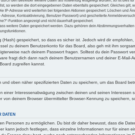
rch den Betreiber weitere Daten als notwendig festgelegt wurden, so ist dies für 
llst, so werden die dort eingegebenen Daten ebenfalls gespeichert. Gleiches gilt, 
Die IP-Adresse wird weiterhin bei folgenden Aktionen gespeichert: Löschen und Än
l-Adresse, Kontoaktivierung, Benutzer-Passwort) und gescheiterte Anmeldeversuch
ine?“-Funktion angezeigt und nicht dauerhaft gespeichert.
 dass weitere Daten gespeichert werden. Dazu gehören dein Abstimmungsverhalten
gungsfunktionen.
(Hash) gespeichert, so dass es sicher ist. Jedoch wird dir empfohlen, 
ssel zu deinem Benutzerkonto für das Board, also geh mit ihm sorgsam
htigterweise nach deinem Passwort fragen. Solltest du dein Passwort v
are fragt dich dann nach deinem Benutzernamen und deiner E-Mail-Ad
Board zugreifen kannst.
en und oben näher spezifizierten Daten zu speichern, um das Board bet
en einer Interessenabwägung zwischen deinen und seinen Interessen sow
r von deinem Browser übermittelter Browser-Kennung zu speichern, so
R DATEN
n Personen zu ermöglichen. Du bist dir daher bewusst, dass die Daten d
ber kann jedoch festlegen, dass einzelne Informationen nur für einen ei