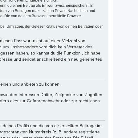
dich vor deren Eingabe ersichtlich.
wenn du einen Beitrag als Entwurf zwischenspeicherst. In
dern von Beiträgen (dazu zählen Private Nachrichten und
e. Die von deinem Browser übermittelte Browser-
 bei Umfragen, der Gelesen-Status von deinen Beiträgen oder
dieses Passwort nicht auf einer Vielzahl von
 um. Insbesondere wird dich kein Vertreter des
ergessen haben, so kannst du die Funktion „Ich habe
resse und sendet anschließend ein neu generiertes
reiben und anbieten zu können.
ie den Interessen Dritter, Zeitpunkte von Zugriffen
fern dies zur Gefahrenabwehr oder zur rechtlichen
eines Profils und die von dir erstellten Beiträge im
ngeschränkten Nutzerkreis (z. B. andere registrierte