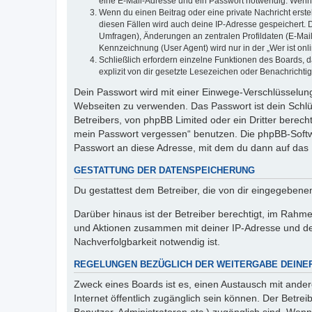
eine E-Mail-Adresse und ein Passwort notwendig. Wenn du
Wenn du einen Beitrag oder eine private Nachricht erste
diesen Fällen wird auch deine IP-Adresse gespeichert. 
Umfragen), Änderungen an zentralen Profildaten (E-Mai
Kennzeichnung (User Agent) wird nur in der „Wer ist onl
Schließlich erfordern einzelne Funktionen des Boards,
explizit von dir gesetzte Lesezeichen oder Benachrichti
Dein Passwort wird mit einer Einwege-Verschlüsselung 
Webseiten zu verwenden. Das Passwort ist dein Schlü
Betreibers, von phpBB Limited oder ein Dritter berec
mein Passwort vergessen“ benutzen. Die phpBB-Softw
Passwort an diese Adresse, mit dem du dann auf das 
GESTATTUNG DER DATENSPEICHERUNG
Du gestattest dem Betreiber, die von dir eingegeben
Darüber hinaus ist der Betreiber berechtigt, im Rahm
und Aktionen zusammen mit deiner IP-Adresse und de
Nachverfolgbarkeit notwendig ist.
REGELUNGEN BEZÜGLICH DER WEITERGABE DEINE
Zweck eines Boards ist es, einen Austausch mit andere
Internet öffentlich zugänglich sein können. Der Betrei