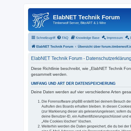
ElabNET Technik Forum
Timberwolf Server, BlitzART & 1-Wire
Schnellzugriff
FAQ
Knowledge Base
Impressum
ElabNET Technik Forum
Übersicht über forum.timberwolf.i
ElabNET Technik Forum - Datenschutzerklärun
Diese Richtlinie beschreibt, wie „ElabNET Technik Fo
gesammelt werden.
UMFANG UND ART DER DATENSPEICHERUNG
Deine Daten werden auf vier verschiedene Arten ges
Die Forensoftware phpBB erstellt bei deinem Besuch de
Aufrufen des Boards erhalten bleiben. In diesen Cookies
(zur Markierung dieser als gelesen/ungelesen; sofern d
deine Benutzer-ID, ein Authentifizierungsschlüssel und 
„Alle Cookies löschen“ löschen.
Weiterhin werden die Daten gespeichert, die du bei der 