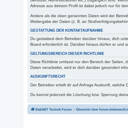
Benutzer, Administratoren etc.) zugänglich sind. Wen
Adresse aus deinem Profil ist dabei jedoch nur für de
Andere als die oben genannten Daten wird der Betreibe
Weitergabe der Daten (z. B. an Strafverfolgungsbehörde
GESTATTUNG DER KONTAKTAUFNAHME
Du gestattest dem Betreiber darüber hinaus, dich unt
Board erforderlich ist. Darüber hinaus dürfen er und 
GELTUNGSBEREICH DIESER RICHTLINIE
Diese Richtlinie umfasst nur den Bereich der Seiten
Daten verarbeitet, wird er dich darüber gesondert inf
AUSKUNFTSRECHT
Der Betreiber erteilt dir auf Anfrage Auskunft, welche
Du kannst jederzeit die Löschung bzw. Sperrung deiner
ElabNET Technik Forum
Übersicht über forum.timberwolf.i