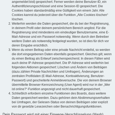
angemeldet bist) gespeichert. Ferner werden deine Benutzer-ID, ein
Authentifizierungsschlüssel und eine Session-ID gespeichert. Die
Cookies haben standardmäßig eine Gültigkeit von einem Jahr. Alle
Cookies kannst du jederzeit über die Funktion „Alle Cookies löschen“
löschen.
Weiterhin werden die Daten gespeichert, die du bei der Registrierung,
in deinem Profil oder deinem persönlichem Bereich angibst. Für die
Registrierung sind mindestens ein eindeutiger Benutzername, eine E-
Mail-Adresse und ein Passwort notwendig. Wenn durch den Betreiber
weitere Daten als notwendig festgelegt wurden, so ist dies für dich vor
deren Eingabe ersichtlich.
Wenn du einen Beitrag oder eine private Nachricht erstellst, so werden
die dort eingegebenen Daten ebenfalls gespeichert. Gleiches gilt, wenn
du einen Beitrag als Entwurf zwischenspeicherst. In diesen Fällen wird
auch deine IP-Adresse gespeichert. Die IP-Adresse wird weiterhin bei
folgenden Aktionen gespeichert: Löschen und Ändern von Beiträgen
(dazu zählen Private Nachrichten und Umfragen), Änderungen an
zentralen Profildaten (E-Mail-Adresse, Kontoaktivierung, Benutzer-
Passwort) und gescheiterte Anmeldeversuche. Die von deinem Browser
übermittelte Browser-Kennzeichnung (User Agent) wird nur in der „Wer
ist online?“-Funktion angezeigt und nicht dauerhaft gespeichert.
Schließlich erfordern einzelne Funktionen des Boards, dass weitere
Daten gespeichert werden. Dazu gehören dein Abstimmungsverhalten
bei Umfragen, der Gelesen-Status von deinen Beiträgen oder explizit
von dir gesetzte Lesezeichen oder Benachrichtigungsfunktionen.
Dein Passwort wird mit einer Einwege-Verschlüsselung (Hash)