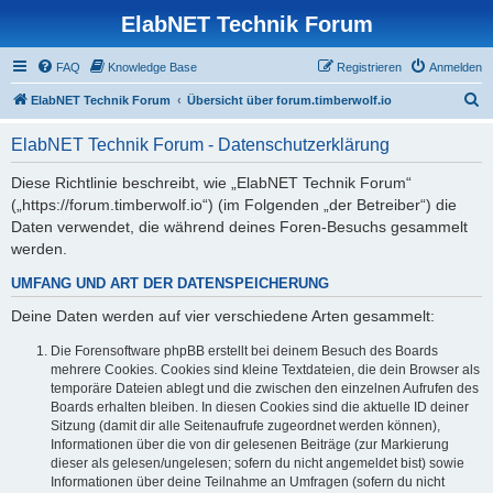
ElabNET Technik Forum
FAQ
Knowledge Base
Registrieren
Anmelden
S
ElabNET Technik Forum
Übersicht über forum.timberwolf.io
u
ElabNET Technik Forum - Datenschutzerklärung
c
h
Diese Richtlinie beschreibt, wie „ElabNET Technik Forum“
(„https://forum.timberwolf.io“) (im Folgenden „der Betreiber“) die
e
Daten verwendet, die während deines Foren-Besuchs gesammelt
werden.
UMFANG UND ART DER DATENSPEICHERUNG
Deine Daten werden auf vier verschiedene Arten gesammelt:
Die Forensoftware phpBB erstellt bei deinem Besuch des Boards
mehrere Cookies. Cookies sind kleine Textdateien, die dein Browser als
temporäre Dateien ablegt und die zwischen den einzelnen Aufrufen des
Boards erhalten bleiben. In diesen Cookies sind die aktuelle ID deiner
Sitzung (damit dir alle Seitenaufrufe zugeordnet werden können),
Informationen über die von dir gelesenen Beiträge (zur Markierung
dieser als gelesen/ungelesen; sofern du nicht angemeldet bist) sowie
Informationen über deine Teilnahme an Umfragen (sofern du nicht