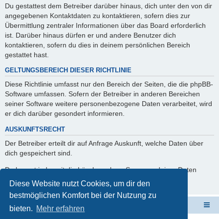
Du gestattest dem Betreiber darüber hinaus, dich unter den von dir
angegebenen Kontaktdaten zu kontaktieren, sofern dies zur
Übermittlung zentraler Informationen über das Board erforderlich
ist. Darüber hinaus dürfen er und andere Benutzer dich
kontaktieren, sofern du dies in deinem persönlichen Bereich
gestattet hast.
GELTUNGSBEREICH DIESER RICHTLINIE
Diese Richtlinie umfasst nur den Bereich der Seiten, die die phpBB-
Software umfassen. Sofern der Betreiber in anderen Bereichen
seiner Software weitere personenbezogene Daten verarbeitet, wird
er dich darüber gesondert informieren.
AUSKUNFTSRECHT
Der Betreiber erteilt dir auf Anfrage Auskunft, welche Daten über
dich gespeichert sind.
Du kannst jederzeit die Löschung bzw. Sperrung deiner Daten
verlangen. Kontaktiere hierzu bitte den Betreiber.
Diese Website nutzt Cookies, um dir den
bestmöglichen Komfort bei der Nutzung zu
ElabNET Technik Forum
Übersicht über forum.timberwolf.io
bieten.
Mehr erfahren