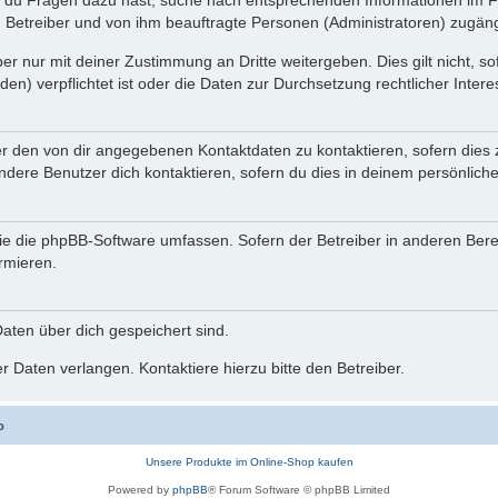
n du Fragen dazu hast, suche nach entsprechenden Informationen im Fo
n Betreiber und von ihm beauftragte Personen (Administratoren) zugäng
r nur mit deiner Zustimmung an Dritte weitergeben. Dies gilt nicht, s
n) verpflichtet ist oder die Daten zur Durchsetzung rechtlicher Interes
er den von dir angegebenen Kontaktdaten zu kontaktieren, sofern dies 
andere Benutzer dich kontaktieren, sofern du dies in deinem persönliche
, die die phpBB-Software umfassen. Sofern der Betreiber in anderen Be
ormieren.
 Daten über dich gespeichert sind.
 Daten verlangen. Kontaktiere hierzu bitte den Betreiber.
o
Unsere Produkte im Online-Shop kaufen
Powered by
phpBB
® Forum Software © phpBB Limited