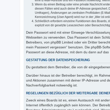
eine E-Mail-Adresse und ein Passwort notwendig. Wenn du
Wenn du einen Beitrag oder eine private Nachricht erste
diesen Fällen wird auch deine IP-Adresse gespeichert. 
Umfragen), Änderungen an zentralen Profildaten (E-Mai
Kennzeichnung (User Agent) wird nur in der „Wer ist onl
Schließlich erfordern einzelne Funktionen des Boards,
explizit von dir gesetzte Lesezeichen oder Benachrichti
Dein Passwort wird mit einer Einwege-Verschlüsselung 
Webseiten zu verwenden. Das Passwort ist dein Schlü
Betreibers, von phpBB Limited oder ein Dritter berec
mein Passwort vergessen“ benutzen. Die phpBB-Softw
Passwort an diese Adresse, mit dem du dann auf das 
GESTATTUNG DER DATENSPEICHERUNG
Du gestattest dem Betreiber, die von dir eingegeben
Darüber hinaus ist der Betreiber berechtigt, im Rahm
und Aktionen zusammen mit deiner IP-Adresse und de
Nachverfolgbarkeit notwendig ist.
REGELUNGEN BEZÜGLICH DER WEITERGABE DEINE
Zweck eines Boards ist es, einen Austausch mit andere
Internet öffentlich zugänglich sein können. Der Betrei