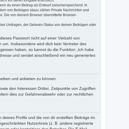
dich vor deren Eingabe ersichtlich.
wenn du einen Beitrag als Entwurf zwischenspeicherst. In
dern von Beiträgen (dazu zählen Private Nachrichten und
e. Die von deinem Browser übermittelte Browser-
 bei Umfragen, der Gelesen-Status von deinen Beiträgen oder
dieses Passwort nicht auf einer Vielzahl von
 um. Insbesondere wird dich kein Vertreter des
ergessen haben, so kannst du die Funktion „Ich habe
resse und sendet anschließend ein neu generiertes
reiben und anbieten zu können.
ie den Interessen Dritter, Zeitpunkte von Zugriffen
fern dies zur Gefahrenabwehr oder zur rechtlichen
eines Profils und die von dir erstellten Beiträge im
ngeschränkten Nutzerkreis (z. B. andere registrierte