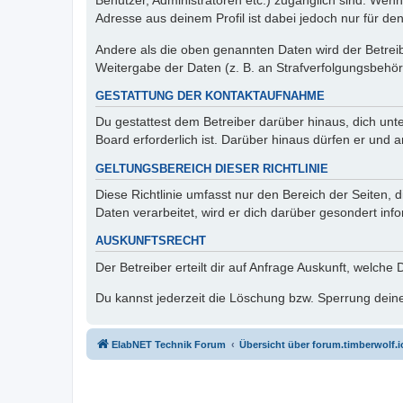
Benutzer, Administratoren etc.) zugänglich sind. Wen
Adresse aus deinem Profil ist dabei jedoch nur für de
Andere als die oben genannten Daten wird der Betreibe
Weitergabe der Daten (z. B. an Strafverfolgungsbehörde
GESTATTUNG DER KONTAKTAUFNAHME
Du gestattest dem Betreiber darüber hinaus, dich unt
Board erforderlich ist. Darüber hinaus dürfen er und 
GELTUNGSBEREICH DIESER RICHTLINIE
Diese Richtlinie umfasst nur den Bereich der Seiten
Daten verarbeitet, wird er dich darüber gesondert inf
AUSKUNFTSRECHT
Der Betreiber erteilt dir auf Anfrage Auskunft, welche
Du kannst jederzeit die Löschung bzw. Sperrung deiner
ElabNET Technik Forum
Übersicht über forum.timberwolf.i