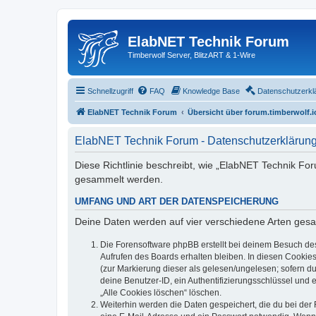
ElabNET Technik Forum
Timberwolf Server, BlitzART & 1-Wire
Schnellzugriff
FAQ
Knowledge Base
Datenschutzerkl
ElabNET Technik Forum
Übersicht über forum.timberwolf.i
ElabNET Technik Forum - Datenschutzerklärun
Diese Richtlinie beschreibt, wie „ElabNET Technik Fo
gesammelt werden.
UMFANG UND ART DER DATENSPEICHERUNG
Deine Daten werden auf vier verschiedene Arten ges
Die Forensoftware phpBB erstellt bei deinem Besuch de
Aufrufen des Boards erhalten bleiben. In diesen Cookies
(zur Markierung dieser als gelesen/ungelesen; sofern d
deine Benutzer-ID, ein Authentifizierungsschlüssel und 
„Alle Cookies löschen“ löschen.
Weiterhin werden die Daten gespeichert, die du bei der 