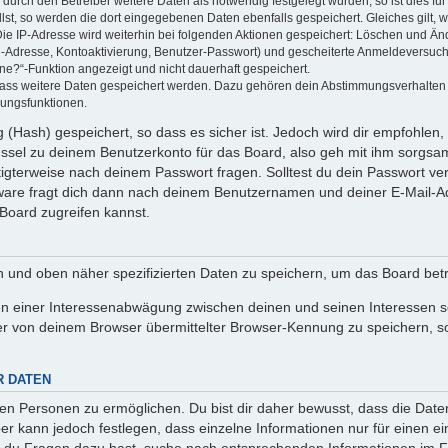
rch den Betreiber weitere Daten als notwendig festgelegt wurden, so ist dies für 
llst, so werden die dort eingegebenen Daten ebenfalls gespeichert. Gleiches gilt, 
Die IP-Adresse wird weiterhin bei folgenden Aktionen gespeichert: Löschen und Än
l-Adresse, Kontoaktivierung, Benutzer-Passwort) und gescheiterte Anmeldeversuch
ine?“-Funktion angezeigt und nicht dauerhaft gespeichert.
 dass weitere Daten gespeichert werden. Dazu gehören dein Abstimmungsverhalten
gungsfunktionen.
(Hash) gespeichert, so dass es sicher ist. Jedoch wird dir empfohlen, 
ssel zu deinem Benutzerkonto für das Board, also geh mit ihm sorgsam
htigterweise nach deinem Passwort fragen. Solltest du dein Passwort v
are fragt dich dann nach deinem Benutzernamen und deiner E-Mail-Ad
Board zugreifen kannst.
en und oben näher spezifizierten Daten zu speichern, um das Board bet
en einer Interessenabwägung zwischen deinen und seinen Interessen sow
r von deinem Browser übermittelter Browser-Kennung zu speichern, so
R DATEN
n Personen zu ermöglichen. Du bist dir daher bewusst, dass die Daten d
ber kann jedoch festlegen, dass einzelne Informationen nur für einen ei