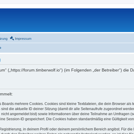
ärung
Impressum
o
g
rum“ („https://forum.timberwolf.io“) (im Folgenden „der Betreiber“) di
ammelt:
s Boards mehrere Cookies. Cookies sind kleine Textdateien, die dein Browser als
 sind die aktuelle ID deiner Sitzung (damit dir alle Seitenaufrufe zugeordnet werd
u nicht angemeldet bist) sowie Informationen über deine Teilnahme an Umfragen (s
eine Session-ID gespeichert. Die Cookies haben standardmäßig eine Gültigkeit von 
Registrierung, in deinem Profil oder deinem persönlichem Bereich angibst. Für di