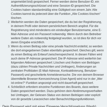
angemeldet bist) gespeichert. Ferner werden deine Benutzer-ID, ein
Authentifizierungsschlüssel und eine Session-ID gespeichert. Die
Cookies haben standardmäßig eine Gültigkeit von einem Jahr. Alle
Cookies kannst du jederzeit über die Funktion „Alle Cookies löschen“
löschen.
Weiterhin werden die Daten gespeichert, die du bei der Registrierung,
in deinem Profil oder deinem persönlichem Bereich angibst. Für die
Registrierung sind mindestens ein eindeutiger Benutzername, eine E-
Mail-Adresse und ein Passwort notwendig. Wenn durch den Betreiber
weitere Daten als notwendig festgelegt wurden, so ist dies für dich vor
deren Eingabe ersichtlich.
Wenn du einen Beitrag oder eine private Nachricht erstellst, so werden
die dort eingegebenen Daten ebenfalls gespeichert. Gleiches gilt, wenn
du einen Beitrag als Entwurf zwischenspeicherst. In diesen Fällen wird
auch deine IP-Adresse gespeichert. Die IP-Adresse wird weiterhin bei
folgenden Aktionen gespeichert: Löschen und Ändern von Beiträgen
(dazu zählen Private Nachrichten und Umfragen), Änderungen an
zentralen Profildaten (E-Mail-Adresse, Kontoaktivierung, Benutzer-
Passwort) und gescheiterte Anmeldeversuche. Die von deinem Browser
übermittelte Browser-Kennzeichnung (User Agent) wird nur in der „Wer
ist online?“-Funktion angezeigt und nicht dauerhaft gespeichert.
Schließlich erfordern einzelne Funktionen des Boards, dass weitere
Daten gespeichert werden. Dazu gehören dein Abstimmungsverhalten
bei Umfragen, der Gelesen-Status von deinen Beiträgen oder explizit
von dir gesetzte Lesezeichen oder Benachrichtigungsfunktionen.
Dein Passwort wird mit einer Einwege-Verschlüsselung (Hash)