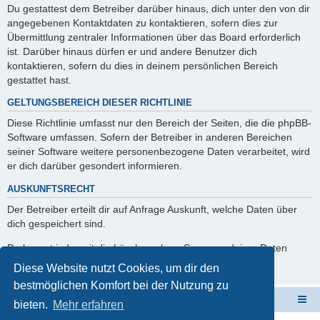
Du gestattest dem Betreiber darüber hinaus, dich unter den von dir
angegebenen Kontaktdaten zu kontaktieren, sofern dies zur
Übermittlung zentraler Informationen über das Board erforderlich
ist. Darüber hinaus dürfen er und andere Benutzer dich
kontaktieren, sofern du dies in deinem persönlichen Bereich
gestattet hast.
GELTUNGSBEREICH DIESER RICHTLINIE
Diese Richtlinie umfasst nur den Bereich der Seiten, die die phpBB-
Software umfassen. Sofern der Betreiber in anderen Bereichen
seiner Software weitere personenbezogene Daten verarbeitet, wird
er dich darüber gesondert informieren.
AUSKUNFTSRECHT
Der Betreiber erteilt dir auf Anfrage Auskunft, welche Daten über
dich gespeichert sind.
Du kannst jederzeit die Löschung bzw. Sperrung deiner Daten
verlangen. Kontaktiere hierzu bitte den Betreiber.
Diese Website nutzt Cookies, um dir den
bestmöglichen Komfort bei der Nutzung zu
ElabNET Technik Forum
Übersicht über forum.timberwolf.io
bieten.
Mehr erfahren