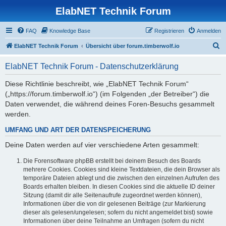
ElabNET Technik Forum
FAQ
Knowledge Base
Registrieren
Anmelden
S
ElabNET Technik Forum
Übersicht über forum.timberwolf.io
u
ElabNET Technik Forum - Datenschutzerklärung
c
h
Diese Richtlinie beschreibt, wie „ElabNET Technik Forum“
(„https://forum.timberwolf.io“) (im Folgenden „der Betreiber“) die
e
Daten verwendet, die während deines Foren-Besuchs gesammelt
werden.
UMFANG UND ART DER DATENSPEICHERUNG
Deine Daten werden auf vier verschiedene Arten gesammelt:
Die Forensoftware phpBB erstellt bei deinem Besuch des Boards
mehrere Cookies. Cookies sind kleine Textdateien, die dein Browser als
temporäre Dateien ablegt und die zwischen den einzelnen Aufrufen des
Boards erhalten bleiben. In diesen Cookies sind die aktuelle ID deiner
Sitzung (damit dir alle Seitenaufrufe zugeordnet werden können),
Informationen über die von dir gelesenen Beiträge (zur Markierung
dieser als gelesen/ungelesen; sofern du nicht angemeldet bist) sowie
Informationen über deine Teilnahme an Umfragen (sofern du nicht