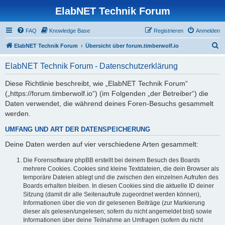
ElabNET Technik Forum
FAQ
Knowledge Base
Registrieren
Anmelden
S
ElabNET Technik Forum
Übersicht über forum.timberwolf.io
u
ElabNET Technik Forum - Datenschutzerklärung
c
h
Diese Richtlinie beschreibt, wie „ElabNET Technik Forum“
(„https://forum.timberwolf.io“) (im Folgenden „der Betreiber“) die
e
Daten verwendet, die während deines Foren-Besuchs gesammelt
werden.
UMFANG UND ART DER DATENSPEICHERUNG
Deine Daten werden auf vier verschiedene Arten gesammelt:
Die Forensoftware phpBB erstellt bei deinem Besuch des Boards
mehrere Cookies. Cookies sind kleine Textdateien, die dein Browser als
temporäre Dateien ablegt und die zwischen den einzelnen Aufrufen des
Boards erhalten bleiben. In diesen Cookies sind die aktuelle ID deiner
Sitzung (damit dir alle Seitenaufrufe zugeordnet werden können),
Informationen über die von dir gelesenen Beiträge (zur Markierung
dieser als gelesen/ungelesen; sofern du nicht angemeldet bist) sowie
Informationen über deine Teilnahme an Umfragen (sofern du nicht