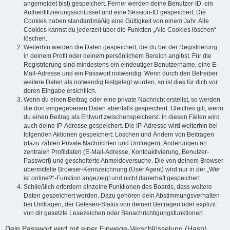
angemeldet bist) gespeichert. Ferner werden deine Benutzer-ID, ein
Authentifizierungsschlüssel und eine Session-ID gespeichert. Die
Cookies haben standardmäßig eine Gültigkeit von einem Jahr. Alle
Cookies kannst du jederzeit über die Funktion „Alle Cookies löschen“
löschen.
Weiterhin werden die Daten gespeichert, die du bei der Registrierung,
in deinem Profil oder deinem persönlichem Bereich angibst. Für die
Registrierung sind mindestens ein eindeutiger Benutzername, eine E-
Mail-Adresse und ein Passwort notwendig. Wenn durch den Betreiber
weitere Daten als notwendig festgelegt wurden, so ist dies für dich vor
deren Eingabe ersichtlich.
Wenn du einen Beitrag oder eine private Nachricht erstellst, so werden
die dort eingegebenen Daten ebenfalls gespeichert. Gleiches gilt, wenn
du einen Beitrag als Entwurf zwischenspeicherst. In diesen Fällen wird
auch deine IP-Adresse gespeichert. Die IP-Adresse wird weiterhin bei
folgenden Aktionen gespeichert: Löschen und Ändern von Beiträgen
(dazu zählen Private Nachrichten und Umfragen), Änderungen an
zentralen Profildaten (E-Mail-Adresse, Kontoaktivierung, Benutzer-
Passwort) und gescheiterte Anmeldeversuche. Die von deinem Browser
übermittelte Browser-Kennzeichnung (User Agent) wird nur in der „Wer
ist online?“-Funktion angezeigt und nicht dauerhaft gespeichert.
Schließlich erfordern einzelne Funktionen des Boards, dass weitere
Daten gespeichert werden. Dazu gehören dein Abstimmungsverhalten
bei Umfragen, der Gelesen-Status von deinen Beiträgen oder explizit
von dir gesetzte Lesezeichen oder Benachrichtigungsfunktionen.
Dein Passwort wird mit einer Einwege-Verschlüsselung (Hash)