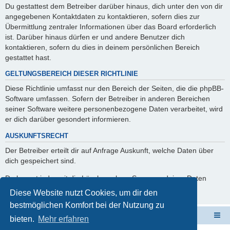
Du gestattest dem Betreiber darüber hinaus, dich unter den von dir
angegebenen Kontaktdaten zu kontaktieren, sofern dies zur
Übermittlung zentraler Informationen über das Board erforderlich
ist. Darüber hinaus dürfen er und andere Benutzer dich
kontaktieren, sofern du dies in deinem persönlichen Bereich
gestattet hast.
GELTUNGSBEREICH DIESER RICHTLINIE
Diese Richtlinie umfasst nur den Bereich der Seiten, die die phpBB-
Software umfassen. Sofern der Betreiber in anderen Bereichen
seiner Software weitere personenbezogene Daten verarbeitet, wird
er dich darüber gesondert informieren.
AUSKUNFTSRECHT
Der Betreiber erteilt dir auf Anfrage Auskunft, welche Daten über
dich gespeichert sind.
Du kannst jederzeit die Löschung bzw. Sperrung deiner Daten
verlangen. Kontaktiere hierzu bitte den Betreiber.
Diese Website nutzt Cookies, um dir den
bestmöglichen Komfort bei der Nutzung zu
ElabNET Technik Forum
Übersicht über forum.timberwolf.io
bieten.
Mehr erfahren