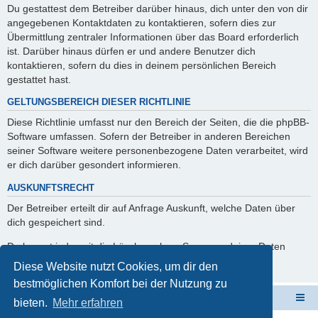
Du gestattest dem Betreiber darüber hinaus, dich unter den von dir
angegebenen Kontaktdaten zu kontaktieren, sofern dies zur
Übermittlung zentraler Informationen über das Board erforderlich
ist. Darüber hinaus dürfen er und andere Benutzer dich
kontaktieren, sofern du dies in deinem persönlichen Bereich
gestattet hast.
GELTUNGSBEREICH DIESER RICHTLINIE
Diese Richtlinie umfasst nur den Bereich der Seiten, die die phpBB-
Software umfassen. Sofern der Betreiber in anderen Bereichen
seiner Software weitere personenbezogene Daten verarbeitet, wird
er dich darüber gesondert informieren.
AUSKUNFTSRECHT
Der Betreiber erteilt dir auf Anfrage Auskunft, welche Daten über
dich gespeichert sind.
Du kannst jederzeit die Löschung bzw. Sperrung deiner Daten
verlangen. Kontaktiere hierzu bitte den Betreiber.
Diese Website nutzt Cookies, um dir den
bestmöglichen Komfort bei der Nutzung zu
ElabNET Technik Forum
Übersicht über forum.timberwolf.io
bieten.
Mehr erfahren