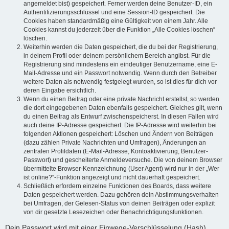
angemeldet bist) gespeichert. Ferner werden deine Benutzer-ID, ein
Authentifizierungsschlüssel und eine Session-ID gespeichert. Die
Cookies haben standardmäßig eine Gültigkeit von einem Jahr. Alle
Cookies kannst du jederzeit über die Funktion „Alle Cookies löschen“
löschen.
Weiterhin werden die Daten gespeichert, die du bei der Registrierung,
in deinem Profil oder deinem persönlichem Bereich angibst. Für die
Registrierung sind mindestens ein eindeutiger Benutzername, eine E-
Mail-Adresse und ein Passwort notwendig. Wenn durch den Betreiber
weitere Daten als notwendig festgelegt wurden, so ist dies für dich vor
deren Eingabe ersichtlich.
Wenn du einen Beitrag oder eine private Nachricht erstellst, so werden
die dort eingegebenen Daten ebenfalls gespeichert. Gleiches gilt, wenn
du einen Beitrag als Entwurf zwischenspeicherst. In diesen Fällen wird
auch deine IP-Adresse gespeichert. Die IP-Adresse wird weiterhin bei
folgenden Aktionen gespeichert: Löschen und Ändern von Beiträgen
(dazu zählen Private Nachrichten und Umfragen), Änderungen an
zentralen Profildaten (E-Mail-Adresse, Kontoaktivierung, Benutzer-
Passwort) und gescheiterte Anmeldeversuche. Die von deinem Browser
übermittelte Browser-Kennzeichnung (User Agent) wird nur in der „Wer
ist online?“-Funktion angezeigt und nicht dauerhaft gespeichert.
Schließlich erfordern einzelne Funktionen des Boards, dass weitere
Daten gespeichert werden. Dazu gehören dein Abstimmungsverhalten
bei Umfragen, der Gelesen-Status von deinen Beiträgen oder explizit
von dir gesetzte Lesezeichen oder Benachrichtigungsfunktionen.
Dein Passwort wird mit einer Einwege-Verschlüsselung (Hash)