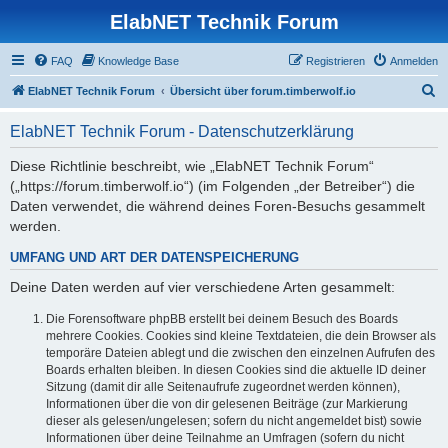
ElabNET Technik Forum
FAQ
Knowledge Base
Registrieren
Anmelden
S
ElabNET Technik Forum
Übersicht über forum.timberwolf.io
u
ElabNET Technik Forum - Datenschutzerklärung
c
h
Diese Richtlinie beschreibt, wie „ElabNET Technik Forum“
(„https://forum.timberwolf.io“) (im Folgenden „der Betreiber“) die
e
Daten verwendet, die während deines Foren-Besuchs gesammelt
werden.
UMFANG UND ART DER DATENSPEICHERUNG
Deine Daten werden auf vier verschiedene Arten gesammelt:
Die Forensoftware phpBB erstellt bei deinem Besuch des Boards
mehrere Cookies. Cookies sind kleine Textdateien, die dein Browser als
temporäre Dateien ablegt und die zwischen den einzelnen Aufrufen des
Boards erhalten bleiben. In diesen Cookies sind die aktuelle ID deiner
Sitzung (damit dir alle Seitenaufrufe zugeordnet werden können),
Informationen über die von dir gelesenen Beiträge (zur Markierung
dieser als gelesen/ungelesen; sofern du nicht angemeldet bist) sowie
Informationen über deine Teilnahme an Umfragen (sofern du nicht