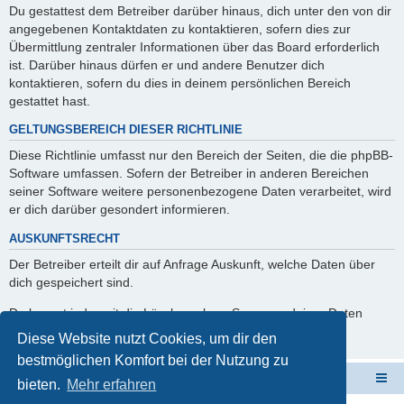
Du gestattest dem Betreiber darüber hinaus, dich unter den von dir
angegebenen Kontaktdaten zu kontaktieren, sofern dies zur
Übermittlung zentraler Informationen über das Board erforderlich
ist. Darüber hinaus dürfen er und andere Benutzer dich
kontaktieren, sofern du dies in deinem persönlichen Bereich
gestattet hast.
GELTUNGSBEREICH DIESER RICHTLINIE
Diese Richtlinie umfasst nur den Bereich der Seiten, die die phpBB-
Software umfassen. Sofern der Betreiber in anderen Bereichen
seiner Software weitere personenbezogene Daten verarbeitet, wird
er dich darüber gesondert informieren.
AUSKUNFTSRECHT
Der Betreiber erteilt dir auf Anfrage Auskunft, welche Daten über
dich gespeichert sind.
Du kannst jederzeit die Löschung bzw. Sperrung deiner Daten
verlangen. Kontaktiere hierzu bitte den Betreiber.
Diese Website nutzt Cookies, um dir den
bestmöglichen Komfort bei der Nutzung zu
ElabNET Technik Forum
Übersicht über forum.timberwolf.io
bieten.
Mehr erfahren