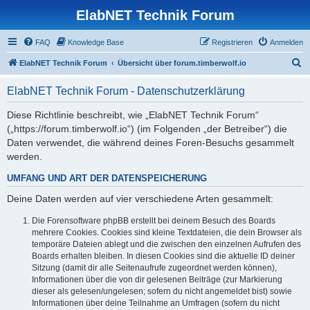
ElabNET Technik Forum
FAQ
Knowledge Base
Registrieren
Anmelden
S
ElabNET Technik Forum
Übersicht über forum.timberwolf.io
u
ElabNET Technik Forum - Datenschutzerklärung
c
h
Diese Richtlinie beschreibt, wie „ElabNET Technik Forum“
(„https://forum.timberwolf.io“) (im Folgenden „der Betreiber“) die
e
Daten verwendet, die während deines Foren-Besuchs gesammelt
werden.
UMFANG UND ART DER DATENSPEICHERUNG
Deine Daten werden auf vier verschiedene Arten gesammelt:
Die Forensoftware phpBB erstellt bei deinem Besuch des Boards
mehrere Cookies. Cookies sind kleine Textdateien, die dein Browser als
temporäre Dateien ablegt und die zwischen den einzelnen Aufrufen des
Boards erhalten bleiben. In diesen Cookies sind die aktuelle ID deiner
Sitzung (damit dir alle Seitenaufrufe zugeordnet werden können),
Informationen über die von dir gelesenen Beiträge (zur Markierung
dieser als gelesen/ungelesen; sofern du nicht angemeldet bist) sowie
Informationen über deine Teilnahme an Umfragen (sofern du nicht