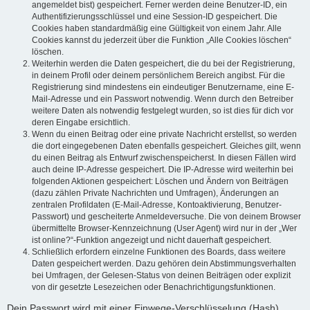
angemeldet bist) gespeichert. Ferner werden deine Benutzer-ID, ein
Authentifizierungsschlüssel und eine Session-ID gespeichert. Die
Cookies haben standardmäßig eine Gültigkeit von einem Jahr. Alle
Cookies kannst du jederzeit über die Funktion „Alle Cookies löschen“
löschen.
Weiterhin werden die Daten gespeichert, die du bei der Registrierung,
in deinem Profil oder deinem persönlichem Bereich angibst. Für die
Registrierung sind mindestens ein eindeutiger Benutzername, eine E-
Mail-Adresse und ein Passwort notwendig. Wenn durch den Betreiber
weitere Daten als notwendig festgelegt wurden, so ist dies für dich vor
deren Eingabe ersichtlich.
Wenn du einen Beitrag oder eine private Nachricht erstellst, so werden
die dort eingegebenen Daten ebenfalls gespeichert. Gleiches gilt, wenn
du einen Beitrag als Entwurf zwischenspeicherst. In diesen Fällen wird
auch deine IP-Adresse gespeichert. Die IP-Adresse wird weiterhin bei
folgenden Aktionen gespeichert: Löschen und Ändern von Beiträgen
(dazu zählen Private Nachrichten und Umfragen), Änderungen an
zentralen Profildaten (E-Mail-Adresse, Kontoaktivierung, Benutzer-
Passwort) und gescheiterte Anmeldeversuche. Die von deinem Browser
übermittelte Browser-Kennzeichnung (User Agent) wird nur in der „Wer
ist online?“-Funktion angezeigt und nicht dauerhaft gespeichert.
Schließlich erfordern einzelne Funktionen des Boards, dass weitere
Daten gespeichert werden. Dazu gehören dein Abstimmungsverhalten
bei Umfragen, der Gelesen-Status von deinen Beiträgen oder explizit
von dir gesetzte Lesezeichen oder Benachrichtigungsfunktionen.
Dein Passwort wird mit einer Einwege-Verschlüsselung (Hash)