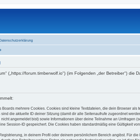
Datenschutzerklärung
o
g
rum“ („https://forum.timberwolf.io“) (im Folgenden „der Betreiber“) di
ammelt:
s Boards mehrere Cookies. Cookies sind kleine Textdateien, die dein Browser als
 sind die aktuelle ID deiner Sitzung (damit dir alle Seitenaufrufe zugeordnet werd
u nicht angemeldet bist) sowie Informationen über deine Teilnahme an Umfragen (s
eine Session-ID gespeichert. Die Cookies haben standardmäßig eine Gültigkeit von 
Registrierung, in deinem Profil oder deinem persönlichem Bereich angibst. Für di