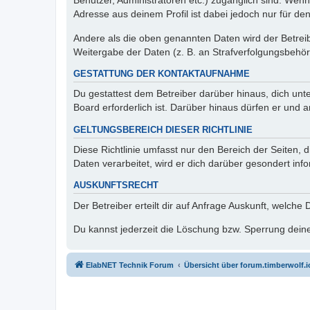
Benutzer, Administratoren etc.) zugänglich sind. Wen
Adresse aus deinem Profil ist dabei jedoch nur für de
Andere als die oben genannten Daten wird der Betreibe
Weitergabe der Daten (z. B. an Strafverfolgungsbehörde
GESTATTUNG DER KONTAKTAUFNAHME
Du gestattest dem Betreiber darüber hinaus, dich unt
Board erforderlich ist. Darüber hinaus dürfen er und 
GELTUNGSBEREICH DIESER RICHTLINIE
Diese Richtlinie umfasst nur den Bereich der Seiten
Daten verarbeitet, wird er dich darüber gesondert inf
AUSKUNFTSRECHT
Der Betreiber erteilt dir auf Anfrage Auskunft, welche
Du kannst jederzeit die Löschung bzw. Sperrung deiner
ElabNET Technik Forum
Übersicht über forum.timberwolf.i