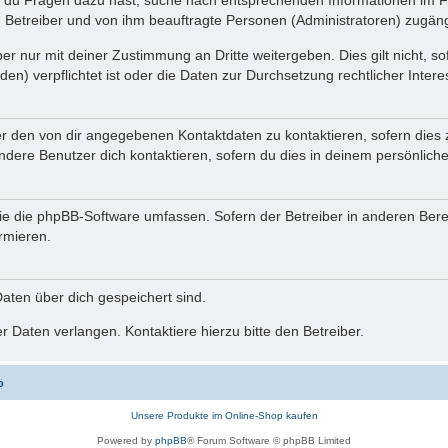
n du Fragen dazu hast, suche nach entsprechenden Informationen im Fo
n Betreiber und von ihm beauftragte Personen (Administratoren) zugäng
r nur mit deiner Zustimmung an Dritte weitergeben. Dies gilt nicht, s
n) verpflichtet ist oder die Daten zur Durchsetzung rechtlicher Interes
er den von dir angegebenen Kontaktdaten zu kontaktieren, sofern dies 
andere Benutzer dich kontaktieren, sofern du dies in deinem persönliche
, die die phpBB-Software umfassen. Sofern der Betreiber in anderen Be
ormieren.
 Daten über dich gespeichert sind.
 Daten verlangen. Kontaktiere hierzu bitte den Betreiber.
o
Unsere Produkte im Online-Shop kaufen
Powered by
phpBB
® Forum Software © phpBB Limited