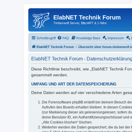
ElabNET Technik Forum
Timberwolf Server, BlitzART & 1-Wire
Schnellzugriff
FAQ
Knowledge Base
Impressum
ElabNET Technik Forum
Übersicht über forum.timberwolf.i
ElabNET Technik Forum - Datenschutzerklärun
Diese Richtlinie beschreibt, wie „ElabNET Technik Fo
gesammelt werden.
UMFANG UND ART DER DATENSPEICHERUNG
Deine Daten werden auf vier verschiedene Arten ges
Die Forensoftware phpBB erstellt bei deinem Besuch de
Aufrufen des Boards erhalten bleiben. In diesen Cookies
(zur Markierung dieser als gelesen/ungelesen; sofern d
deine Benutzer-ID, ein Authentifizierungsschlüssel und 
„Alle Cookies löschen“ löschen.
Weiterhin werden die Daten gespeichert, die du bei der 