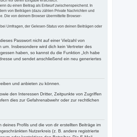
dich vor deren Eingabe ersichtlich.
wenn du einen Beitrag als Entwurf zwischenspeicherst. In
dern von Beiträgen (dazu zählen Private Nachrichten und
e. Die von deinem Browser übermittelte Browser-
 bei Umfragen, der Gelesen-Status von deinen Beiträgen oder
dieses Passwort nicht auf einer Vielzahl von
 um. Insbesondere wird dich kein Vertreter des
ergessen haben, so kannst du die Funktion „Ich habe
resse und sendet anschließend ein neu generiertes
reiben und anbieten zu können.
ie den Interessen Dritter, Zeitpunkte von Zugriffen
fern dies zur Gefahrenabwehr oder zur rechtlichen
eines Profils und die von dir erstellten Beiträge im
ngeschränkten Nutzerkreis (z. B. andere registrierte