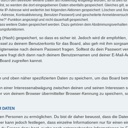
rch den Betreiber weitere Daten als notwendig festgelegt wurden, so ist dies für 
llst, so werden die dort eingegebenen Daten ebenfalls gespeichert. Gleiches gilt, 
Die IP-Adresse wird weiterhin bei folgenden Aktionen gespeichert: Löschen und Än
l-Adresse, Kontoaktivierung, Benutzer-Passwort) und gescheiterte Anmeldeversuch
ine?“-Funktion angezeigt und nicht dauerhaft gespeichert.
 dass weitere Daten gespeichert werden. Dazu gehören dein Abstimmungsverhalten
gungsfunktionen.
(Hash) gespeichert, so dass es sicher ist. Jedoch wird dir empfohlen, 
ssel zu deinem Benutzerkonto für das Board, also geh mit ihm sorgsam
htigterweise nach deinem Passwort fragen. Solltest du dein Passwort v
are fragt dich dann nach deinem Benutzernamen und deiner E-Mail-Ad
Board zugreifen kannst.
en und oben näher spezifizierten Daten zu speichern, um das Board bet
en einer Interessenabwägung zwischen deinen und seinen Interessen sow
r von deinem Browser übermittelter Browser-Kennung zu speichern, so
R DATEN
n Personen zu ermöglichen. Du bist dir daher bewusst, dass die Daten d
ber kann jedoch festlegen, dass einzelne Informationen nur für einen ei