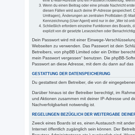
eine E-Mail-Adresse und ein Passwort notwendig. Wenn du
Wenn du einen Beitrag oder eine private Nachricht erste
diesen Fällen wird auch deine IP-Adresse gespeichert. 
Umfragen), Änderungen an zentralen Profildaten (E-Mai
Kennzeichnung (User Agent) wird nur in der „Wer ist onl
Schließlich erfordern einzelne Funktionen des Boards,
explizit von dir gesetzte Lesezeichen oder Benachrichti
Dein Passwort wird mit einer Einwege-Verschlüsselung 
Webseiten zu verwenden. Das Passwort ist dein Schlü
Betreibers, von phpBB Limited oder ein Dritter berec
mein Passwort vergessen“ benutzen. Die phpBB-Softw
Passwort an diese Adresse, mit dem du dann auf das 
GESTATTUNG DER DATENSPEICHERUNG
Du gestattest dem Betreiber, die von dir eingegeben
Darüber hinaus ist der Betreiber berechtigt, im Rahm
und Aktionen zusammen mit deiner IP-Adresse und de
Nachverfolgbarkeit notwendig ist.
REGELUNGEN BEZÜGLICH DER WEITERGABE DEINE
Zweck eines Boards ist es, einen Austausch mit andere
Internet öffentlich zugänglich sein können. Der Betrei