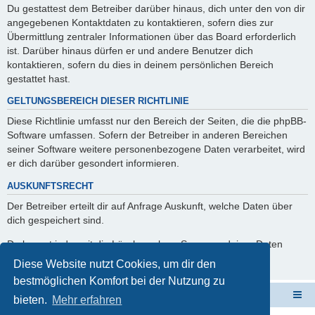
Du gestattest dem Betreiber darüber hinaus, dich unter den von dir
angegebenen Kontaktdaten zu kontaktieren, sofern dies zur
Übermittlung zentraler Informationen über das Board erforderlich
ist. Darüber hinaus dürfen er und andere Benutzer dich
kontaktieren, sofern du dies in deinem persönlichen Bereich
gestattet hast.
GELTUNGSBEREICH DIESER RICHTLINIE
Diese Richtlinie umfasst nur den Bereich der Seiten, die die phpBB-
Software umfassen. Sofern der Betreiber in anderen Bereichen
seiner Software weitere personenbezogene Daten verarbeitet, wird
er dich darüber gesondert informieren.
AUSKUNFTSRECHT
Der Betreiber erteilt dir auf Anfrage Auskunft, welche Daten über
dich gespeichert sind.
Du kannst jederzeit die Löschung bzw. Sperrung deiner Daten
verlangen. Kontaktiere hierzu bitte den Betreiber.
Diese Website nutzt Cookies, um dir den
bestmöglichen Komfort bei der Nutzung zu
ElabNET Technik Forum
Übersicht über forum.timberwolf.io
bieten.
Mehr erfahren