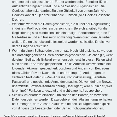
angemeldet bist) gespeichert. Ferner werden deine Benutzer-ID, ein
Authentifizierungsschlüssel und eine Session-ID gespeichert. Die
Cookies haben standardmäßig eine Gültigkeit von einem Jahr. Alle
Cookies kannst du jederzeit über die Funktion „Alle Cookies löschen“
löschen.
Weiterhin werden die Daten gespeichert, die du bei der Registrierung,
in deinem Profil oder deinem persönlichem Bereich angibst. Für die
Registrierung sind mindestens ein eindeutiger Benutzername, eine E-
Mail-Adresse und ein Passwort notwendig. Wenn durch den Betreiber
weitere Daten als notwendig festgelegt wurden, so ist dies für dich vor
deren Eingabe ersichtlich.
Wenn du einen Beitrag oder eine private Nachricht erstellst, so werden
die dort eingegebenen Daten ebenfalls gespeichert. Gleiches gilt, wenn
du einen Beitrag als Entwurf zwischenspeicherst. In diesen Fällen wird
auch deine IP-Adresse gespeichert. Die IP-Adresse wird weiterhin bei
folgenden Aktionen gespeichert: Löschen und Ändern von Beiträgen
(dazu zählen Private Nachrichten und Umfragen), Änderungen an
zentralen Profildaten (E-Mail-Adresse, Kontoaktivierung, Benutzer-
Passwort) und gescheiterte Anmeldeversuche. Die von deinem Browser
übermittelte Browser-Kennzeichnung (User Agent) wird nur in der „Wer
ist online?“-Funktion angezeigt und nicht dauerhaft gespeichert.
Schließlich erfordern einzelne Funktionen des Boards, dass weitere
Daten gespeichert werden. Dazu gehören dein Abstimmungsverhalten
bei Umfragen, der Gelesen-Status von deinen Beiträgen oder explizit
von dir gesetzte Lesezeichen oder Benachrichtigungsfunktionen.
Dein Passwort wird mit einer Einwege-Verschlüsselung (Hash)