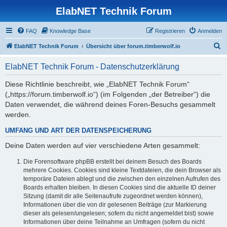
ElabNET Technik Forum
FAQ
Knowledge Base
Registrieren
Anmelden
S
ElabNET Technik Forum
Übersicht über forum.timberwolf.io
u
ElabNET Technik Forum - Datenschutzerklärung
c
h
Diese Richtlinie beschreibt, wie „ElabNET Technik Forum“
(„https://forum.timberwolf.io“) (im Folgenden „der Betreiber“) die
e
Daten verwendet, die während deines Foren-Besuchs gesammelt
werden.
UMFANG UND ART DER DATENSPEICHERUNG
Deine Daten werden auf vier verschiedene Arten gesammelt:
Die Forensoftware phpBB erstellt bei deinem Besuch des Boards
mehrere Cookies. Cookies sind kleine Textdateien, die dein Browser als
temporäre Dateien ablegt und die zwischen den einzelnen Aufrufen des
Boards erhalten bleiben. In diesen Cookies sind die aktuelle ID deiner
Sitzung (damit dir alle Seitenaufrufe zugeordnet werden können),
Informationen über die von dir gelesenen Beiträge (zur Markierung
dieser als gelesen/ungelesen; sofern du nicht angemeldet bist) sowie
Informationen über deine Teilnahme an Umfragen (sofern du nicht