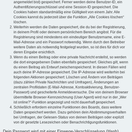
angemeldet bist) gespeichert. Ferner werden deine Benutzer-ID, ein
Authentifizierungsschlüssel und eine Session-ID gespeichert. Die
Cookies haben standardmäßig eine Gültigkeit von einem Jahr. Alle
Cookies kannst du jederzeit über die Funktion „Alle Cookies löschen“
löschen.
Weiterhin werden die Daten gespeichert, die du bei der Registrierung,
in deinem Profil oder deinem persönlichem Bereich angibst. Für die
Registrierung sind mindestens ein eindeutiger Benutzername, eine E-
Mail-Adresse und ein Passwort notwendig. Wenn durch den Betreiber
weitere Daten als notwendig festgelegt wurden, so ist dies für dich vor
deren Eingabe ersichtlich.
Wenn du einen Beitrag oder eine private Nachricht erstellst, so werden
die dort eingegebenen Daten ebenfalls gespeichert. Gleiches gilt, wenn
du einen Beitrag als Entwurf zwischenspeicherst. In diesen Fällen wird
auch deine IP-Adresse gespeichert. Die IP-Adresse wird weiterhin bei
folgenden Aktionen gespeichert: Löschen und Ändern von Beiträgen
(dazu zählen Private Nachrichten und Umfragen), Änderungen an
zentralen Profildaten (E-Mail-Adresse, Kontoaktivierung, Benutzer-
Passwort) und gescheiterte Anmeldeversuche. Die von deinem Browser
übermittelte Browser-Kennzeichnung (User Agent) wird nur in der „Wer
ist online?“-Funktion angezeigt und nicht dauerhaft gespeichert.
Schließlich erfordern einzelne Funktionen des Boards, dass weitere
Daten gespeichert werden. Dazu gehören dein Abstimmungsverhalten
bei Umfragen, der Gelesen-Status von deinen Beiträgen oder explizit
von dir gesetzte Lesezeichen oder Benachrichtigungsfunktionen.
Dein Passwort wird mit einer Einwege-Verschlüsselung (Hash)