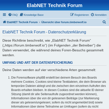
ElabNET Technik Forum
FAQ
Knowledge Base
Registrieren
Anmelden
S
ElabNET Technik Forum
Übersicht über forum.timberwolf.io
u
ElabNET Technik Forum - Datenschutzerklärung
c
h
Diese Richtlinie beschreibt, wie „ElabNET Technik Forum“
(„https://forum.timberwolf.io“) (im Folgenden „der Betreiber“) die
e
Daten verwendet, die während deines Foren-Besuchs gesammelt
werden.
UMFANG UND ART DER DATENSPEICHERUNG
Deine Daten werden auf vier verschiedene Arten gesammelt:
Die Forensoftware phpBB erstellt bei deinem Besuch des Boards
mehrere Cookies. Cookies sind kleine Textdateien, die dein Browser als
temporäre Dateien ablegt und die zwischen den einzelnen Aufrufen des
Boards erhalten bleiben. In diesen Cookies sind die aktuelle ID deiner
Sitzung (damit dir alle Seitenaufrufe zugeordnet werden können),
Informationen über die von dir gelesenen Beiträge (zur Markierung
dieser als gelesen/ungelesen; sofern du nicht angemeldet bist) sowie
Informationen über deine Teilnahme an Umfragen (sofern du nicht