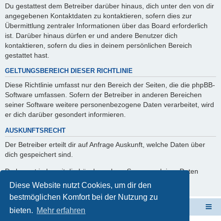
Du gestattest dem Betreiber darüber hinaus, dich unter den von dir
angegebenen Kontaktdaten zu kontaktieren, sofern dies zur
Übermittlung zentraler Informationen über das Board erforderlich
ist. Darüber hinaus dürfen er und andere Benutzer dich
kontaktieren, sofern du dies in deinem persönlichen Bereich
gestattet hast.
GELTUNGSBEREICH DIESER RICHTLINIE
Diese Richtlinie umfasst nur den Bereich der Seiten, die die phpBB-
Software umfassen. Sofern der Betreiber in anderen Bereichen
seiner Software weitere personenbezogene Daten verarbeitet, wird
er dich darüber gesondert informieren.
AUSKUNFTSRECHT
Der Betreiber erteilt dir auf Anfrage Auskunft, welche Daten über
dich gespeichert sind.
Du kannst jederzeit die Löschung bzw. Sperrung deiner Daten
verlangen. Kontaktiere hierzu bitte den Betreiber.
Diese Website nutzt Cookies, um dir den
bestmöglichen Komfort bei der Nutzung zu
ElabNET Technik Forum
Übersicht über forum.timberwolf.io
bieten.
Mehr erfahren