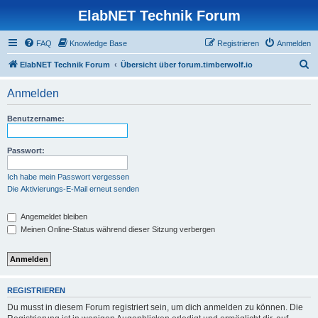
ElabNET Technik Forum
FAQ
Knowledge Base
Registrieren
Anmelden
S
ElabNET Technik Forum
Übersicht über forum.timberwolf.io
u
Anmelden
c
h
Benutzername:
e
Passwort:
Ich habe mein Passwort vergessen
Die Aktivierungs-E-Mail erneut senden
Angemeldet bleiben
Meinen Online-Status während dieser Sitzung verbergen
REGISTRIEREN
Du musst in diesem Forum registriert sein, um dich anmelden zu können. Die