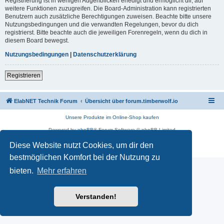
Registrierung ist in wenigen Augenblicken erledigt und ermöglicht dir, auf
weitere Funktionen zuzugreifen. Die Board-Administration kann registrierten
Benutzern auch zusätzliche Berechtigungen zuweisen. Beachte bitte unsere
Nutzungsbedingungen und die verwandten Regelungen, bevor du dich
registrierst. Bitte beachte auch die jeweiligen Forenregeln, wenn du dich in
diesem Board bewegst.
Nutzungsbedingungen
|
Datenschutzerklärung
Registrieren
ElabNET Technik Forum
Übersicht über forum.timberwolf.io
Unsere Produkte im Online-Shop kaufen
Powered by
phpBB
® Forum Software © phpBB Limited
Deutsche Übersetzung durch
phpBB.de
Diese Website nutzt Cookies, um dir den
Datenschutz
|
Nutzungsbedingungen
bestmöglichen Komfort bei der Nutzung zu
bieten.
Mehr erfahren
Verstanden!