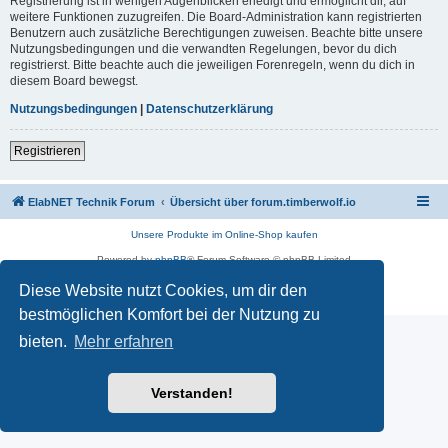
Registrierung ist in wenigen Augenblicken erledigt und ermöglicht dir, auf
weitere Funktionen zuzugreifen. Die Board-Administration kann registrierten
Benutzern auch zusätzliche Berechtigungen zuweisen. Beachte bitte unsere
Nutzungsbedingungen und die verwandten Regelungen, bevor du dich
registrierst. Bitte beachte auch die jeweiligen Forenregeln, wenn du dich in
diesem Board bewegst.
Nutzungsbedingungen
|
Datenschutzerklärung
Registrieren
ElabNET Technik Forum
Übersicht über forum.timberwolf.io
Unsere Produkte im Online-Shop kaufen
Powered by
phpBB
® Forum Software © phpBB Limited
Deutsche Übersetzung durch
phpBB.de
Diese Website nutzt Cookies, um dir den
Datenschutz
|
Nutzungsbedingungen
bestmöglichen Komfort bei der Nutzung zu
bieten.
Mehr erfahren
Verstanden!