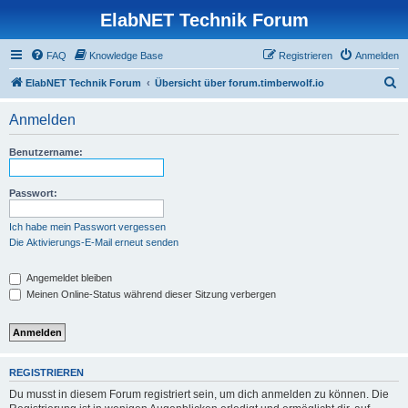
ElabNET Technik Forum
FAQ
Knowledge Base
Registrieren
Anmelden
S
ElabNET Technik Forum
Übersicht über forum.timberwolf.io
u
Anmelden
c
h
Benutzername:
e
Passwort:
Ich habe mein Passwort vergessen
Die Aktivierungs-E-Mail erneut senden
Angemeldet bleiben
Meinen Online-Status während dieser Sitzung verbergen
REGISTRIEREN
Du musst in diesem Forum registriert sein, um dich anmelden zu können. Die