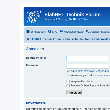
ElabNET Technik Forum
Timberwolf Server, BlitzART & 1-Wire
Schnellzugriff
FAQ
Knowledge Base
Datenschutzerkl
ElabNET Technik Forum
Übersicht über forum.timberwolf.i
Anmelden
Benutzername:
Passwort:
Ich habe mein Passwort vergessen
Die Aktivierungs-E-Mail erneut send
Angemeldet bleiben
Meinen Online-Status während d
REGISTRIEREN
Du musst in diesem Forum registriert sein, um dich anmelden zu