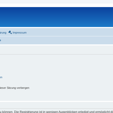
ärung
Impressum
o
en
ieser Sitzung verbergen
 können. Die Registrierung ist in wenigen Augenblicken erledigt und ermöglicht di