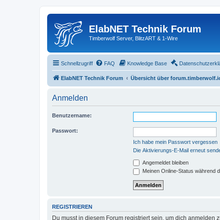
ElabNET Technik Forum
Timberwolf Server, BlitzART & 1-Wire
Schnellzugriff
FAQ
Knowledge Base
Datenschutzerkl
ElabNET Technik Forum
Übersicht über forum.timberwolf.i
Anmelden
Benutzername:
Passwort:
Ich habe mein Passwort vergessen
Die Aktivierungs-E-Mail erneut send
Angemeldet bleiben
Meinen Online-Status während d
REGISTRIEREN
Du musst in diesem Forum registriert sein, um dich anmelden zu