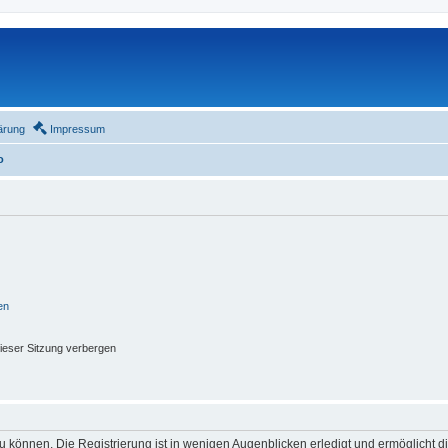
ärung
Impressum
o
en
ieser Sitzung verbergen
 können. Die Registrierung ist in wenigen Augenblicken erledigt und ermöglicht di